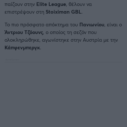
παίζουν στην
Elite League
, θέλουν να
Καλαμάτα
επιστρέψουν στη
Μπάσκετ: Κίνα
Stoiximan GBL
.
Ηρακλής
Το πιο πρόσφατο απόκτημα του
Πανιωνίου
, είναι ο
Προολυμπιακό Τουρνουά
Άντριου Τζόουνς
, ο οποίος τη σεζόν που
Μπαρτσελόνα
ολοκληρώθηκε, αγωνίστηκε στην Αυστρία με την
Προκριματικά EUROBASKET
Κάπφενμπεργκ
.
Ρεάλ Μαδρίτης
EUROBASKET 2025
Ατλέτικο Μαδρίτης
Προκριματικά MUNDOBASKET
Μάντσεστερ Γιουνάιτεντ
Παγκόσμιο Κύπελλο
Μάντσεστερ Σίτι
EUROBASKET Γυναικών 2025
Λίβερπουλ
Ολυμπιακοί Αγώνες Μπάσκετ
Τσέλσι