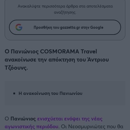
Η μητρότητα στον πάγκο
Δημήτρης Τσορμπατζόγλου
Μπάσκετ: Τουρκία
Συνεντεύξεις
Ανακαλύψτε περισσότερα άρθρα στα αποτελέσματα
Άρης
Μεγάλη μου Αγάπη
αναζήτησης.
Κύπελλο Ελλάδας Μπάσκετ
Μια Ιστορία από την Πόλη
Λεβαδειακός
Προσθήκη του gazzetta.gr στην Google
Μπάσκετ: Γερμανία
ΟΦΗ
Μπάσκετ: Ιταλία
Ο Πανιώνιος COSMORAMA Travel
Βόλος
ανακοίνωσε την απόκτηση του Άντριου
Μπάσκετ: Γαλλία
Τζόουνς.
Ατρόμητος Αθηνών
ABA LIGA
Κηφισιά
Η ανακοίνωση του Πανιωνίου
NCAA
Αστέρας Τρίπολης
Μπάσκετ: Ισραήλ
Ο
Πανιώνιος
ενισχύεται ενόψει της νέας
Παναιτωλικός
αγωνιστικής περιόδου
. Οι Νεοσμυρνιώτες που θα
Μπάσκετ: Λιθουανία