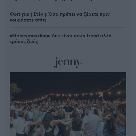
Φοιτητική Στέγη: Όσα πρέπει να ξέρετε πριν
νοικιάσετε σπίτι
«Moneymaxxing»: Δεν είναι απλά trend αλλά
τρόπος ζωής