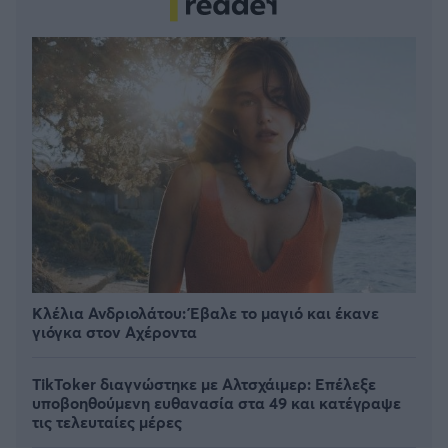
Κλέλια Ανδριολάτου: Έβαλε το μαγιό και έκανε
γιόγκα στον Αχέροντα
TikToker διαγνώστηκε με Αλτσχάιμερ: Επέλεξε
υποβοηθούμενη ευθανασία στα 49 και κατέγραψε
τις τελευταίες μέρες