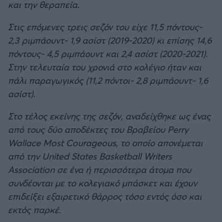
και την θεραπεία.
Στις επόμενες τρεις σεζόν του είχε 11,5 πόντους-
2,3 ριμπάουντ- 1,9 ασίστ (2019-2020) κι επίσης 14,6
πόντους- 4,5 ριμπάουντ και 2,4 ασίστ (2020-2021).
Στην τελευταία του χρονιά στο κολέγιο ήταν και
πάλι παραγωγικός (11,2 πόντοι- 2,8 ριμπάουντ- 1,6
ασίστ).
Στο τέλος εκείνης της σεζόν, αναδείχθηκε ως ένας
από τους δύο αποδέκτες του Βραβείου Perry
Wallace Most Courageous, το οποίο απονέμεται
από την United States Basketball
Writers
Association σε ένα ή περισσότερα άτομα που
συνδέονται με το κολεγιακό μπάσκετ και έχουν
επιδείξει εξαιρετικό θάρρος τόσο εντός όσο και
εκτός παρκέ.