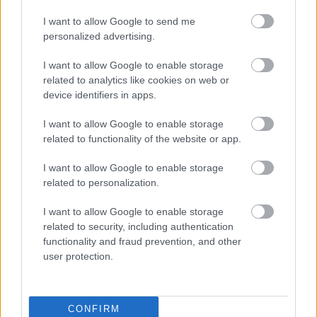
I want to allow Google to send me
personalized advertising.
Εγγραφή
Σύνδεση
I want to allow Google to enable storage
related to analytics like cookies on web or
device identifiers in apps.
Συνδέσου και κάνε το πρώτο σχόλιο...
I want to allow Google to enable storage
related to functionality of the website or app.
I want to allow Google to enable storage
related to personalization.
BEST OF
INTERNET
I want to allow Google to enable storage
related to security, including authentication
functionality and fraud prevention, and other
user protection.
CONFIRM