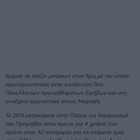
Άρχισε να παίζει μπάσκετ στον Άρη με τον οποίο
πρωταγωνίστησε στην κατάκτηση δύο
Πανελληνίων πρωταθλημάτων Εφήβων και στη
συνέχεια αγωνίστηκε στους Μαχητές.
Το 2015 μετακόμισε στην Πάτρα για λογαριασμό
του Προμηθέα όπου έμεινε για 4 χρόνια (τον
πρώτο στην Α2 κατηγορία και τα επόμενα τρία