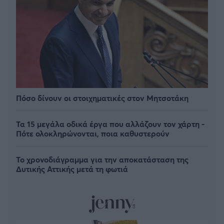
Πόσο δίνουν οι στοιχηματικές στον Μητσοτάκη
Τα 15 μεγάλα οδικά έργα που αλλάζουν τον χάρτη -
Πότε ολοκληρώνονται, ποια καθυστερούν
Το χρονοδιάγραμμα για την αποκατάσταση της
Δυτικής Αττικής μετά τη φωτιά