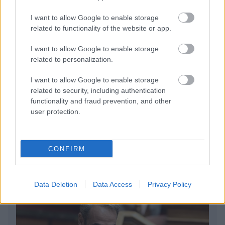
I want to allow Google to enable storage
related to functionality of the website or app.
«Μου χρωστάς έναν Αύγουστο»: Όλοι μιλούν για τη
I want to allow Google to enable storage
φράση που έγινε τραγούδι, κανείς δεν ξέρει από
related to personalization.
πού προήλθε
I want to allow Google to enable storage
Ο χορηγός στη νέα φανέλα του Σαλάχ έκανε τους
related to security, including authentication
Έλληνες να απορούν
functionality and fraud prevention, and other
user protection.
Αποστολία Ζώη: Ποζάρει στην παραλία και
εντυπωσιάζει με το καλλίγραμμο σώμα της
CONFIRM
Data Deletion
Data Access
Privacy Policy