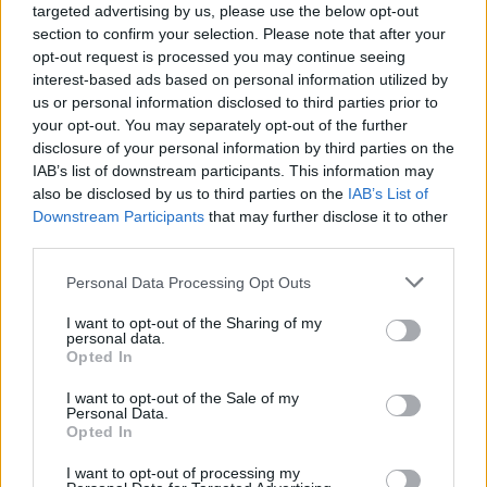
targeted advertising by us, please use the below opt-out
section to confirm your selection. Please note that after your
opt-out request is processed you may continue seeing
interest-based ads based on personal information utilized by
BEST OF
INTERNET
us or personal information disclosed to third parties prior to
your opt-out. You may separately opt-out of the further
disclosure of your personal information by third parties on the
IAB’s list of downstream participants. This information may
also be disclosed by us to third parties on the
IAB’s List of
Downstream Participants
that may further disclose it to other
third parties.
Please note that this website/app uses one or more Google
Personal Data Processing Opt Outs
services and may gather and store information including but
not limited to your visit or usage behaviour. You may click to
I want to opt-out of the Sharing of my
personal data.
grant or deny consent to Google and its third-party tags to
Opted In
use your data for below specified purposes in below Google
consent section.
I want to opt-out of the Sale of my
Personal Data.
Opted In
I want to opt-out of processing my