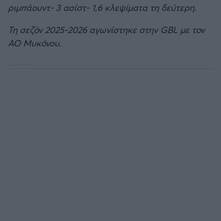
ριμπάουντ- 3 ασίστ- 1,6 κλεψίματα τη δεύτερη.
Τη σεζόν 2025-2026 αγωνίστηκε στην GBL με τον
ΑΟ Μυκόνου.