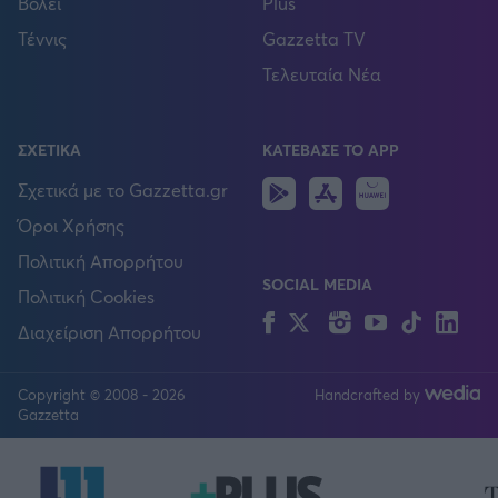
Βόλεϊ
Plus
Τέννις
Gazzetta TV
Τελευταία Νέα
ΣΧΕΤΙΚΑ
ΚΑΤΕΒΑΣΕ ΤΟ APP
Android
IOS
Huawei
Σχετικά με το Gazzetta.gr
Όροι Χρήσης
Πολιτική Απορρήτου
SOCIAL MEDIA
Πολιτική Cookies
Facebook
Twitter
Instagram
YouTube
TikTok
Lin
Διαχείριση Απορρήτου
Copyright © 2008 - 2026
Handcrafted by
FOLLOW US
Gazzetta