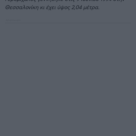
ΟΠΑΠ BASKET LEAGUE
Θεσσαλονίκη κι έχει ύψος 2,04 μέτρα.
Άρσεναλ
Προολυμπιακό τουρνουά μπάσκετ
Γιουβέντους
BASKETAKI
Μίλαν
EUROBASKET U20
Ίντερ
Τουρνουά Ακρόπολις 2025
Μπάγερν Μονάχου
Παρί Σεν Ζερμέν