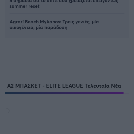
5 σημάδια ότι το σπίτι σου χρειάζεται επειγόντως
summer reset
Agrari Beach Mykonos: Τρεις γενιές, μία
οικογένεια, μία παράδοση
Α2 ΜΠΑΣΚΕΤ - ELITE LEAGUE Τελευταία Νέα