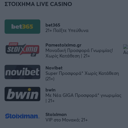
ΣΤΟΙΧΗΜΑ LIVE CASINO
bet365
21+ Παίξτε Υπεύθυνα
Pamestoixima.gr
Μοναδική Προσφορά Γνωριμίας!
Χωρίς Κατάθεση | 21+
Novibet
Super Προσφορά* Χωρίς Κατάθεση
(21+)
bwin
Με Νέα GIGA Προσφορά* γνωριμίας
| 21+
Stoiximan
VIP στο Μονακό; 21+