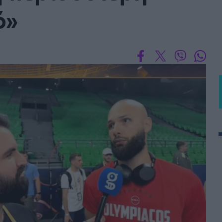
ό»
BASKET U20
Τουρνουά Ακρόπολις 2025