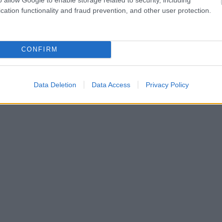
cation functionality and fraud prevention, and other user protection.
μπιακού στο ΟΑΚΑ
: «Το ότι το ΟΑΚΑ τρελάθηκε είναι
αγαπώ. Περιμένω ακόμη περισσότερη τρέλα».
CONFIRM
Data Deletion
Data Access
Privacy Policy