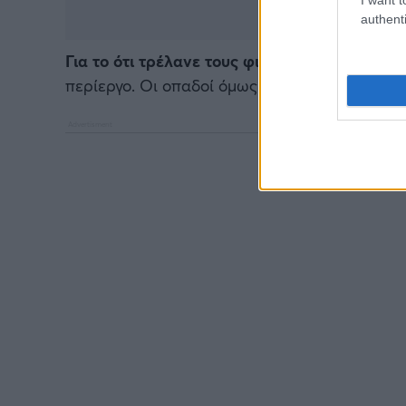
authenti
Για το ότι τρέλανε τους φιλάθλους του Ολυ
περίεργο. Οι οπαδοί όμως ξέρουν πως τους 