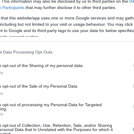
. This information may also be disclosed by us to third parties on the
IA
Participants
that may further disclose it to other third parties.
 that this website/app uses one or more Google services and may gath
including but not limited to your visit or usage behaviour. You may click 
 to Google and its third-party tags to use your data for below specifi
ogle consent section.
ίλησε στο
Gazz Floor
ενόψει του τελικού με την
l Data Processing Opt Outs
 στην Ρεάλ.
o opt-out of the Sharing of my personal data.
In
 Ολυμπιακού, ενώ στάθηκε και στο πώς τιθασεύει
o opt-out of the Sale of my Personal Data.
In
to opt-out of processing my Personal Data for Targeted
ing.
In
o opt-out of Collection, Use, Retention, Sale, and/or Sharing
ersonal Data that Is Unrelated with the Purposes for which it
lected.