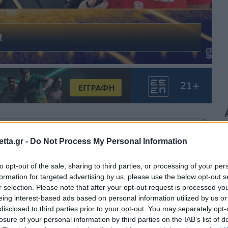
θρα στα αποτελέσματα αναζήτησης.
tta.gr -
Do Not Process My Personal Information
azzetta.gr στην Google
to opt-out of the sale, sharing to third parties, or processing of your per
formation for targeted advertising by us, please use the below opt-out s
r selection. Please note that after your opt-out request is processed y
eing interest-based ads based on personal information utilized by us or
 έδειξε μιλώντας στο Gazz Floor by
disclosed to third parties prior to your opt-out. You may separately opt-
losure of your personal information by third parties on the IAB’s list of