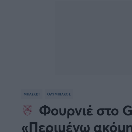
BASKETBALL CHAMPIONS
Γιώργος Τσακίρης
NBA
Πυγμαχία
LEAGUE
VTB LEAGUE
Α1 Μπ
Μπάσκετ: Ισπανία
Μπάσκ
Μπάσκετ: Ιταλία
Μπάσκ
Μπάσκετ: Ισραήλ
Μπάσκ
ΜΠΑΣΚΕΤ
ΟΛΥΜΠΙΑΚΟΣ
Προκριματικά EUROBASKET
EURO
Φουρνιέ στο G
EUROBASKET Γυναικών 2025
Ολυμπ
«Περιμένω ακόμη