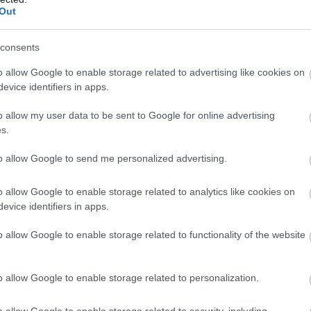
Out
consents
o allow Google to enable storage related to advertising like cookies on
evice identifiers in apps.
o allow my user data to be sent to Google for online advertising
s.
oor:
to allow Google to send me personalized advertising.
κέψεις μου είναι την Ρεάλ. Στο πώς παίζουνε, πώς
o allow Google to enable storage related to analytics like cookies on
απέναντί τους».
evice identifiers in apps.
o allow Google to enable storage related to functionality of the website
o allow Google to enable storage related to personalization.
 στιγμή γι' αυτό
o allow Google to enable storage related to security, including