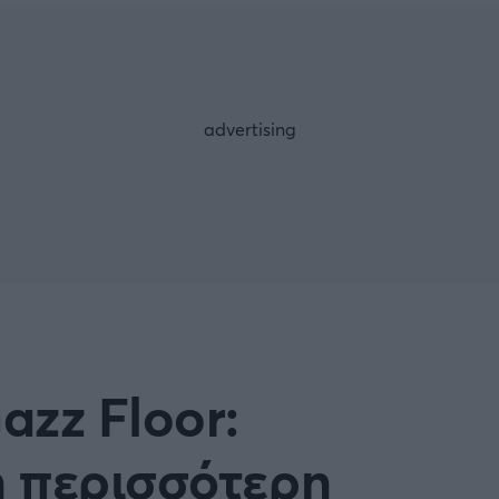
Μια Ιστο
Μιχάλης Τσαμπάς
Δημήτρης Τσ
WNBA
Άρση Βαρών
άσκετ Γυναικών
Α2 Μπάσκετ - ELITE LEAG
ετ: Τουρκία
Κύπελλο Ελλάδας Μπάσκε
FOLLOW US
ετ: Γαλλία
ABA LIGA
ετ: Λιθουανία
Μπάσκετ: Κίνα
Προκριματικά
BASKET 2025
azz Floor:
MUNDOBASKET
ιακοί Αγώνες Μπάσκετ
ΟΠΑΠ BASKET LEAGUE
 περισσότερη