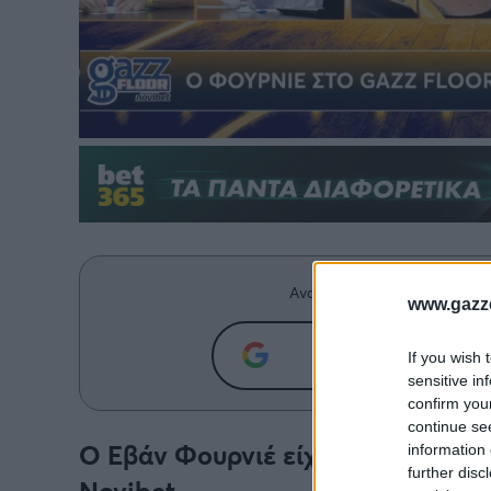
Ανακαλύψτε περισσότερα άρ
www.gazze
Προσθήκη του g
If you wish 
sensitive in
confirm you
continue se
Ο Εβάν Φουρνιέ είχε κέφια και το
information 
further disc
Novibet.