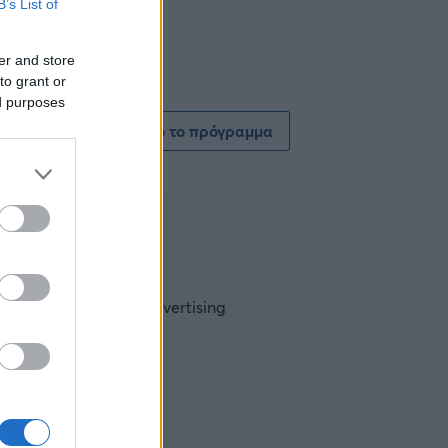
B’s List of
er and store
to grant or
ed purposes
Δείτε όλο το πρόγραμμα