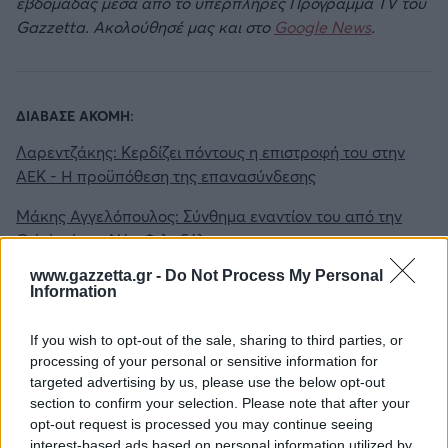
εβδομάδας μέσα από το υπερπλήρες Πρόγραμμα TV του
Gazzetta. Ακολούθησέ μας και στο
Google News
.
ΔΙΑΒΑΣΕ ΑΚΟΜΗ:
Λαρεντζάκης: Κερδίζει πόντους η επιστροφή του στην
ΑΕΚ - Η προϋπόθεση της επανασύνδεσης
Μάκης Αγγελόπουλος: Σύνθημα εναντίον του από την
Original στη Νέα Φιλαδέλφεια
www.gazzetta.gr -
Do Not Process My Personal
ΣΕΦ: Ο λόγος της ακύρωσης του διαγωνισμού και τι
Information
σημαίνει η 10η Σεπτεμβρίου για την υπόθεση
If you wish to opt-out of the sale, sharing to third parties, or
processing of your personal or sensitive information for
targeted advertising by us, please use the below opt-out
Tags:
GAZZ FLOOR
ΚΙΝΑΝ ΕΒΑΝΣ
section to confirm your selection. Please note that after your
opt-out request is processed you may continue seeing
interest-based ads based on personal information utilized by