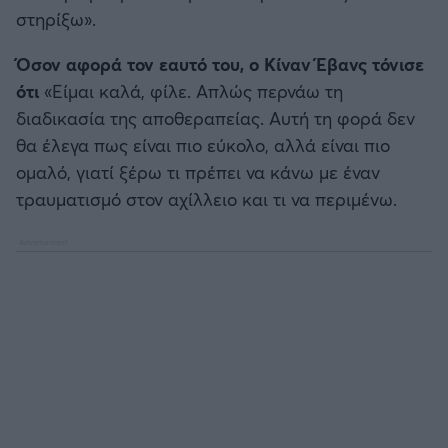
στηρίξω».
Όσον αφορά τον εαυτό του, ο Κίναν Έβανς τόνισε
ότι
«Είμαι καλά, φίλε. Απλώς περνάω τη
διαδικασία της αποθεραπείας. Αυτή τη φορά δεν
θα έλεγα πως είναι πιο εύκολο, αλλά είναι πιο
ομαλό, γιατί ξέρω τι πρέπει να κάνω με έναν
τραυματισμό στον αχίλλειο και τι να περιμένω.