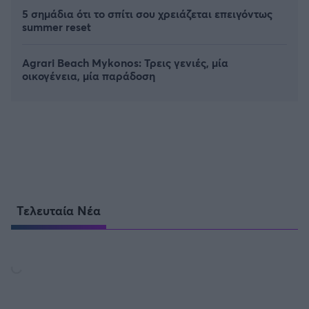
5 σημάδια ότι το σπίτι σου χρειάζεται επειγόντως
summer reset
Agrari Beach Mykonos: Τρεις γενιές, μία
οικογένεια, μία παράδοση
Τελευταία Νέα