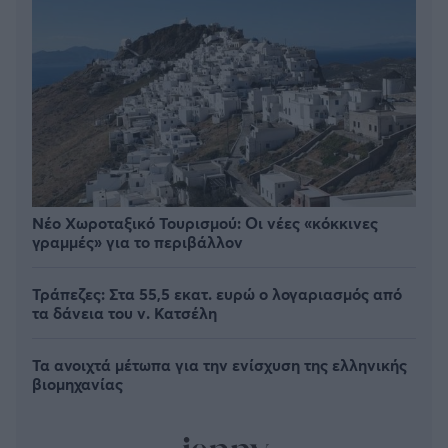
Νέο Χωροταξικό Τουρισμού: Οι νέες «κόκκινες
γραμμές» για το περιβάλλον
Τράπεζες: Στα 55,5 εκατ. ευρώ ο λογαριασμός από
τα δάνεια του ν. Κατσέλη
Τα ανοιχτά μέτωπα για την ενίσχυση της ελληνικής
βιομηχανίας