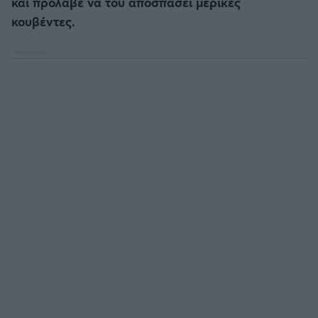
και πρόλαβε να του αποσπάσει μερικές
Καλαμάτα
κουβέντες.
Μπάσκετ: Κίνα
Ηρακλής
Προολυμπιακό Τουρνουά
Μπαρτσελόνα
Προκριματικά EUROBASKET
Ρεάλ Μαδρίτης
EUROBASKET 2025
Ατλέτικο Μαδρίτης
Προκριματικά MUNDOBASKET
Μάντσεστερ Γιουνάιτεντ
Παγκόσμιο Κύπελλο
Μάντσεστερ Σίτι
EUROBASKET Γυναικών 2025
Λίβερπουλ
Ολυμπιακοί Αγώνες Μπάσκετ
Τσέλσι