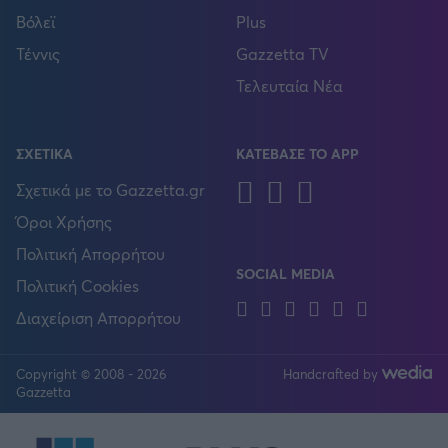
Βόλεϊ
Plus
Τέννις
Gazzetta TV
Τελευταία Νέα
ΣΧΕΤΙΚΑ
ΚΑΤΕΒΑΣΕ ΤΟ APP
Android
IOS
Huawei
Σχετικά με το Gazzetta.gr
Όροι Χρήσης
Πολιτική Απορρήτου
SOCIAL MEDIA
Πολιτική Cookies
Facebook
Twitter
Instagram
YouTube
TikTok
Linkedin
Διαχείριση Απορρήτου
Copyright © 2008 - 2026
Handcrafted by
FOLLOW US
Gazzetta