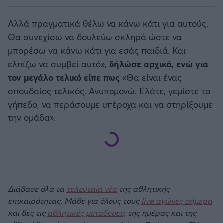
Αλλά πραγματικά θέλω να κάνω κάτι για αυτούς.
Θα συνεχίσω να δουλεύω σκληρά ώστε να
μπορέσω να κάνω κάτι για εσάς παιδιά. Και
ελπίζω να συμβεί αυτό»,
δήλώσε αρχικά, ενώ για
τον μεγάλο τελικό είπε πως
«Θα είναι ένας
σπουδαίος τελικός. Ανυπομονώ. Ελάτε, γεμίστε το
γήπεδο, να περάσουμε υπέροχα και να στηρίξουμε
την ομάδα».
Διάβασε όλα τα
τελευταία νέα
της αθλητικής
επικαιρότητας. Μάθε για όλους τους
live αγώνες σήμερα
και δες τις
αθλητικές μεταδόσεις
της ημέρας και της