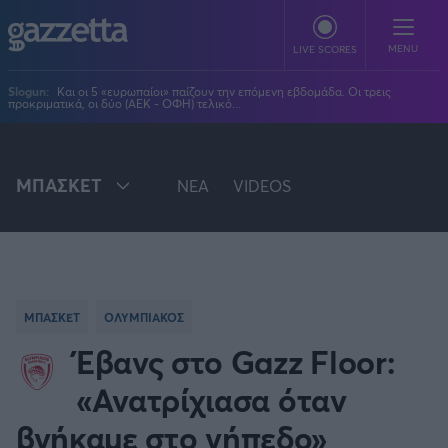
Παράκαμψη προς το κυρίως περιεχόμενο
MENU
LIVE SCORES
Slogun:
Και οι 5 «ευρωπαίοι» παίζουν την επόμενη εβδομάδα. Οι τρεις
προκριματικά, οι δύο (ΑΕΚ - ΟΦΗ) τελικό...
ΠΟΔΟΣΦΑΙΡΟ
Stoiximan Super League
ΜΠΑΣΚΕΤ
NEA
VIDEOS
ΜΠΑΣΚΕΤ
Super League 2
Stoiximan GBL
Όλες οι διοργανώσεις
ΒΟΛΕΪ
Champions League
EuroLeague
Novibet Volley League
ΑΛΛΑ ΣΠΟΡ
STOIXIMAN GBL
Europa League
Champions League
Volley League Γυναικών
Τένις
PLUS
Conference League
NBA
ΜΠΑΣΚΕΤ
ΟΛΥΜΠΙΑΚΟΣ
EUROLEAGUE
Pre League
Χάντμπολ
Πολιτική
Κύπελλο Ελλάδας
Εθνική Μπάσκετ
BLOGGERS
Έβανς στο Gazz Floor:
Κύπελλο Ανδρών
Πόλο
Κοινωνία
Premier League
EUROCUP
Elite League
Νίκος Αθανασίου
«Ανατρίχιασα όταν
GMOTION
Κύπελλο Γυναικών
Διεθνή
Στίβος
La Liga
Δημήτρης Βέργος
Α1 Γυναικών
GMotion F1
Champions League
βγήκαμε στο γήπεδο»
Viral
BASKETBALL CHAMPIONS LEAGUE
ΠΡΩΤΟΣΕΛΙΔΑ
Γυμναστική
Serie A
Βασίλης Βλαχόπουλος
Κύπελλο Ελλάδος