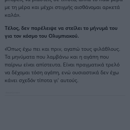
με τη μέρα και μέχρι στιγμής αισθάνομαι αρκετά
καλά».
Τέλος, δεν παρέλειψε να στείλει το μήνυμά του
για τον κόσμο του Ολυμπιακού.
«Όπως έχω πει και πριν, αγαπώ τους φιλάθλους.
Τα μηνύματα που λαμβάνω και η αγάπη που
παίρνω είναι απίστευτα. Είναι πραγματικά τρελό
να δέχομαι τόση αγάπη, ενώ ουσιαστικά δεν έχω
κάνει σχεδόν τίποτα γι’ αυτούς.