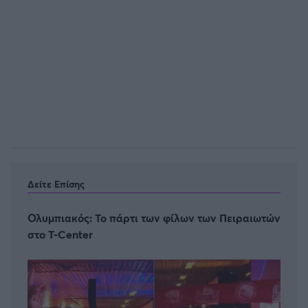
ΟΠΑΠ BASKET LEAGUE
Άρσεναλ
Προολυμπιακό τουρνουά μπάσκετ
Γιουβέντους
BASKETAKI
Μίλαν
EUROBASKET U20
Ίντερ
Τουρνουά Ακρόπολις 2025
Μπάγερν Μονάχου
Δείτε Επίσης
Ολυμπιακός: Το πάρτι των φίλων των Πειραιωτών
Παρί Σεν Ζερμέν
στο T-Center