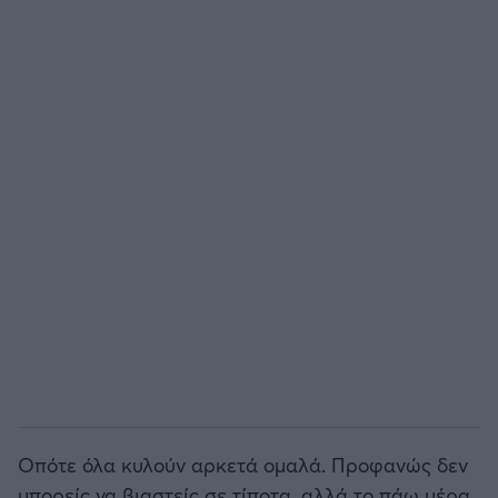
Οπότε όλα κυλούν αρκετά ομαλά. Προφανώς δεν
μπορείς να βιαστείς σε τίποτα, αλλά το πάω μέρα