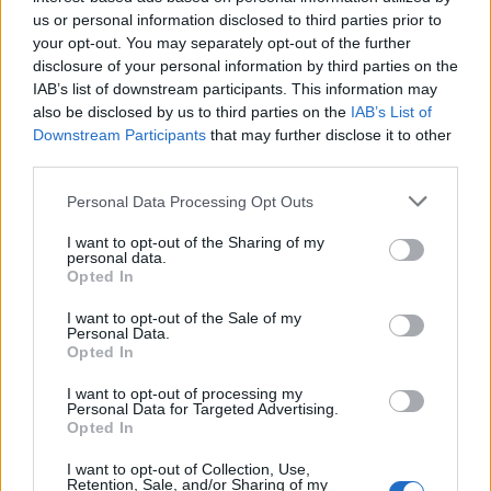
us or personal information disclosed to third parties prior to
your opt-out. You may separately opt-out of the further
disclosure of your personal information by third parties on the
IAB’s list of downstream participants. This information may
Για να προσθέσεις το σχόλιο
also be disclosed by us to third parties on the
IAB’s List of
σου πρέπει να συνδεθείς
Downstream Participants
that may further disclose it to other
στο my gazzetta!
third parties.
Please note that this website/app uses one or more Google
Personal Data Processing Opt Outs
services and may gather and store information including but
Εγγραφή
Σύνδεση
not limited to your visit or usage behaviour. You may click to
I want to opt-out of the Sharing of my
personal data.
grant or deny consent to Google and its third-party tags to
Opted In
use your data for below specified purposes in below Google
consent section.
I want to opt-out of the Sale of my
Personal Data.
Opted In
I want to opt-out of processing my
Personal Data for Targeted Advertising.
Opted In
I want to opt-out of Collection, Use,
Retention, Sale, and/or Sharing of my