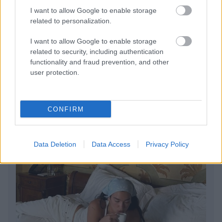
I want to allow Google to enable storage
related to personalization.
Πέρα από τη Λισαβόνα: 10 μαγευτικοί προορισμοί
της Πορτογαλίας
I want to allow Google to enable storage
related to security, including authentication
Το καλά κρυμμένο μυστικό της Κρήτης: Το φαράγγι
functionality and fraud prevention, and other
των Αγίων και η μαγευτική παραλία στο Λιβυκό
user protection.
6 γραφικά χωριά των Κυκλάδων που αξίζει να
ανακαλύψετε
CONFIRM
Data Deletion
Data Access
Privacy Policy