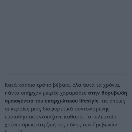
Άρσεναλ
Γιουβέντους
Μίλαν
Ίντερ
Μπάγερν Μονάχου
Κατά κάποιο τρόπο βέβαια, όλα αυτά τα χρόνια,
πάντα υπήρχαν μικρές χαραμάδες
στην θορυβώδη
Παρί Σεν Ζερμέν
ομοιογένεια του επαρχιώτικου lifestyle
, τις οποίες
οι κεραίες μιας διαφορετικά συντονισμένης
ευαισθησίας εντοπίζανε καθαρά. Τα τελευταία
χρόνια όμως στη ζωή της πόλης των Γρεβενών