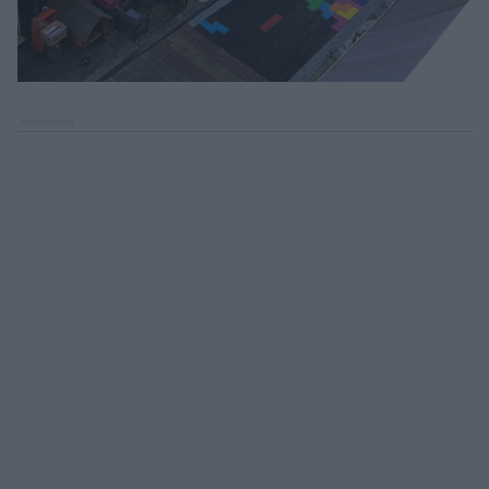
Καλαμάτα
Ηρακλής
Μπαρτσελόνα
Ρεάλ Μαδρίτης
Ατλέτικο Μαδρίτης
Μάντσεστερ Γιουνάιτεντ
Μάντσεστερ Σίτι
Λίβερπουλ
Τσέλσι