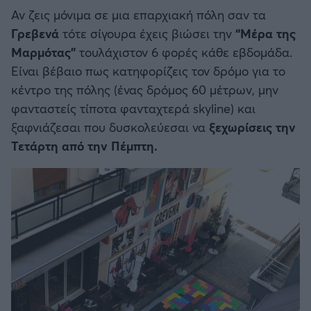
Η μητρότητα στον πάγκο
Δημήτρης Τσορμπατζόγλου
Συνεντεύξεις
Αν ζεις μόνιμα σε μια επαρχιακή πόλη σαν τα
Άρης
Μεγάλη μου Αγάπη
Γρεβενά
τότε σίγουρα έχεις βιώσει την
“Μέρα της
Μια Ιστορία από την Πόλη
Μαρμότας”
τουλάχιστον 6 φορές κάθε εβδομάδα.
Λεβαδειακός
Είναι βέβαιο πως κατηφορίζεις τον δρόμο για το
κέντρο της πόλης (ένας δρόμος 60 μέτρων, μην
ΟΦΗ
φανταστείς τίποτα φανταχτερά skyline) και
ξαφνιάζεσαι που δυσκολεύεσαι να
ξεχωρίσεις την
Βόλος
Τετάρτη από την Πέμπτη.
Ατρόμητος Αθηνών
Κηφισιά
Αστέρας Τρίπολης
Παναιτωλικός