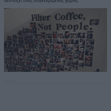
δεσπόζει ένας συγκεκριμένος χώρος.