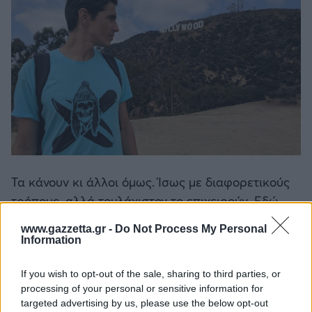
Τα κάνουν κι άλλοι όμως. Ίσως με διαφορετικούς
τρόπους, αλλά τουλάχιστον το επιχειρούν. Εδώ
όμως μιλάμε για κάτι περισσότερο.
Δεν είναι
www.gazzetta.gr -
Do Not Process My Personal
εύκολο να εντοπιστεί μία εστία διαφορετικότητας
Information
μέσα στον πηχτό χυλό της επαρχιώτικης
κανονικότητας.
If you wish to opt-out of the sale, sharing to third parties, or
processing of your personal or sensitive information for
targeted advertising by us, please use the below opt-out