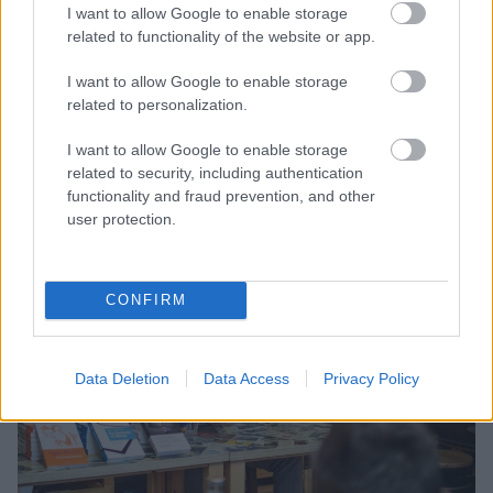
I want to allow Google to enable storage
related to functionality of the website or app.
Δεν είναι μόνο ότι τα οικονομικά δεδομένα είναι
I want to allow Google to enable storage
πάντα δύσκολα για τέτοια εγχειρήματα, αλλά και η
related to personalization.
ίδια η κοινωνική πίεση μπορεί πολλές φορές να
πάρει
ποικίλες μορφές
στην προσπάθειά της να
I want to allow Google to enable storage
related to security, including authentication
τραβήξει το κάθε διαφορετικό μέσα στην μαύρη
functionality and fraud prevention, and other
τρύπα της αδιαφορίας και του κυνισμού.
user protection.
CONFIRM
Data Deletion
Data Access
Privacy Policy