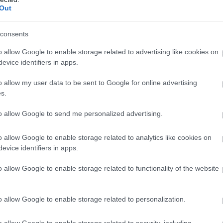
Out
consents
o allow Google to enable storage related to advertising like cookies on
evice identifiers in apps.
o allow my user data to be sent to Google for online advertising
s.
to allow Google to send me personalized advertising.
o allow Google to enable storage related to analytics like cookies on
African
legend
evice identifiers in apps.
poetry collection
o allow Google to enable storage related to functionality of the website
ongratulations on your
o allow Google to enable storage related to personalization.
_org
Don’t stop roaring!
o allow Google to enable storage related to security, including