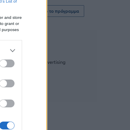
B’s List of
Δείτε όλο το πρόγραμμα
er and store
to grant or
ed purposes