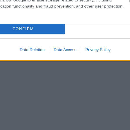
eague
#Yayatoure
cation functionality and fraud prevention, and other user protection.
ster
#football
#poems
egend
#writer
#book
CONFIRM
Dwgvt4
Data Deletion
Data Access
Privacy Policy