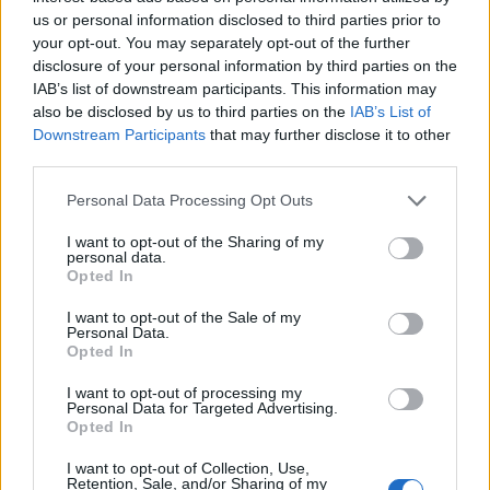
Βουλκίδης, Βαγγέλης Βαϊόπουλος, Άγγελος
us or personal information disclosed to third parties prior to
Σταθέλος, Δημήτρης Θεοδόσης.
your opt-out. You may separately opt-out of the further
disclosure of your personal information by third parties on the
IAB’s list of downstream participants. This information may
also be disclosed by us to third parties on the
IAB’s List of
Downstream Participants
that may further disclose it to other
third parties.
Please note that this website/app uses one or more Google
Personal Data Processing Opt Outs
services and may gather and store information including but
not limited to your visit or usage behaviour. You may click to
I want to opt-out of the Sharing of my
personal data.
grant or deny consent to Google and its third-party tags to
Opted In
use your data for below specified purposes in below Google
consent section.
I want to opt-out of the Sale of my
Personal Data.
Opted In
I want to opt-out of processing my
Personal Data for Targeted Advertising.
Opted In
I want to opt-out of Collection, Use,
Retention, Sale, and/or Sharing of my