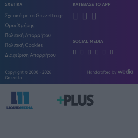
ΣΧΕΤΙΚΑ
ΚΑΤΕΒΑΣΕ ΤΟ APP
Android
IOS
Huawei
Σχετικά με το Gazzetta.gr
Όροι Χρήσης
Πολιτική Απορρήτου
SOCIAL MEDIA
Πολιτική Cookies
Facebook
Twitter
Instagram
YouTube
TikTok
Linkedin
Διαχείριση Απορρήτου
Copyright © 2008 - 2026
Handcrafted by
FOLLOW US
Gazzetta