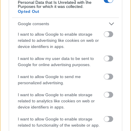
Personal Data that Is Unrelated with the
Purposes for which it was collected.
Opted Out
Google consents
I want to allow Google to enable storage
related to advertising like cookies on web or
device identifiers in apps.
I want to allow my user data to be sent to
Google for online advertising purposes.
Λίμπερο
: Δημήτρης Τζιάβρας, Άρης Χανδρινός.
I want to allow Google to send me
personalized advertising.
I want to allow Google to enable storage
related to analytics like cookies on web or
device identifiers in apps.
Διάβασε όλα τα
τελευταία νέα
της αθλητικής
I want to allow Google to enable storage
επικαιρότητας. Μάθε για όλους τους
live αγώνες σήμερα
related to functionality of the website or app.
και δες τις
αθλητικές μεταδόσεις
της ημέρας και της