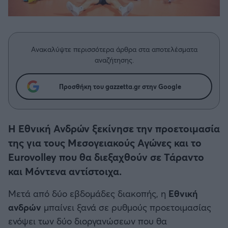
Η μητρότητα στον πάγκο
Δημήτρης Τσορμπατζόγλου
Συνεντεύξεις
Άρης
Μεγάλη μου Αγάπη
Μια Ιστορία από την Πόλη
Λεβαδειακός
Ανακαλύψτε περισσότερα άρθρα στα αποτελέσματα
αναζήτησης.
ΟΦΗ
Προσθήκη του gazzetta.gr στην Google
Βόλος
Ατρόμητος Αθηνών
Η Εθνική Ανδρών ξεκίνησε την προετοιμασία
της για τους Μεσογειακούς Αγώνες και το
Κηφισιά
Eurovolley που θα διεξαχθούν σε Τάραντο
και Μόντενα αντίστοιχα.
Αστέρας Τρίπολης
Μετά από δύο εβδομάδες διακοπής, η
Εθνική
ανδρών
μπαίνει ξανά σε ρυθμούς προετοιμασίας
Παναιτωλικός
ενόψει των δύο διοργανώσεων που θα