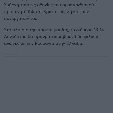
Σμύρνη, υπό τις οδηγίες του ομοσπονδιακού
προπονητή Κώστα Χριστοφιδέλη και των
συνεργατών του.
Στο πλαίσιο της προετοιμασίας, το διήμερο 13-14
Αυγούστου θα πραγματοποιηθούν δύο φιλικοί
αγώνες με την Ρουμανία στην Ελλάδα.