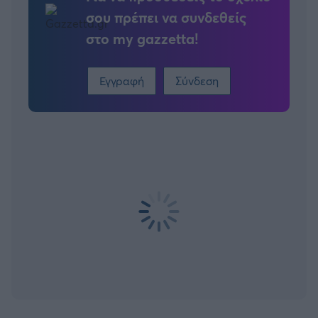
σου πρέπει να συνδεθείς
στο my gazzetta!
Εγγραφή
Σύνδεση