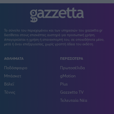
Το σύνολο του περιεχομένου και των υπηρεσιών του gazzetta.gr
διατίθεται στους επισκέπτες αυστηρά για προσωπική χρήση.
Απαγορεύεται η χρήση ή επανεκπομπή του, σε οποιοδήποτε μέσο,
μετά ή άνευ επεξεργασίας, χωρίς γραπτή άδεια του εκδότη.
ΑΘΛΗΜΑΤΑ
ΠΕΡΙΣΣΟΤΕΡΑ
Ποδόσφαιρο
Πρωτοσέλιδα
Μπάσκετ
gMotion
Βόλεϊ
Plus
Τέννις
Gazzetta TV
Τελευταία Νέα