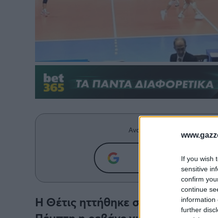
Ανακαλύψτε περισσότερα άρ
www.gazze
Προσθήκη του g
If you wish 
sensitive in
confirm you
continue se
Η Θέτις ηττήθηκε στο τάι μπρέικ 
information 
further disc