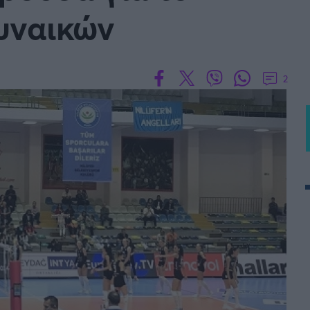
υναικών
2