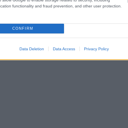
cation functionality and fraud prevention, and other user protection.
CONFIRM
Data Deletion
Data Access
Privacy Policy