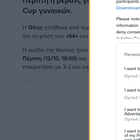
Πέμπτη η ρεβάνς για την πρόκρισ
participants
Downstream 
Cup γυναικών.
Please note
information 
Η
Θέτις
ηττήθηκε από την τουρκική
Νίλουφε
deny consent
για τη φάση των
«64»
του
Challenge Cup γυν
in below Go
Η ομάδα της Βούλας ήταν τυπικά γηπεδούχος, 
Persona
Πέμπτη (12/10, 18:00)
και πρέπει να νικήσει με
επικρατήσει με 3-2 και κατόπιν να την κατακτ
I want t
Opted 
I want t
Opted 
I want 
Advertis
Opted 
I want t
of my P
was col