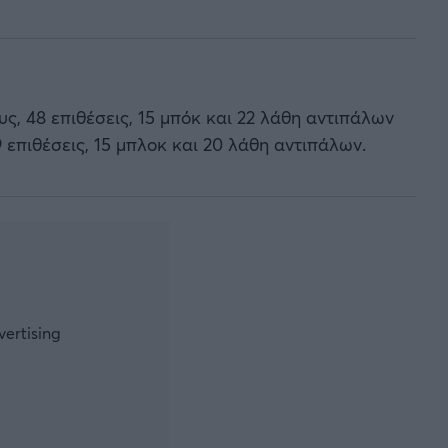
ς, 48 επιθέσεις, 15 μπόκ και 22 λάθη αντιπάλων
επιθέσεις, 15 μπλοκ και 20 λάθη αντιπάλων.