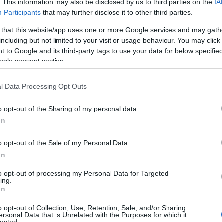
η στη τη φάση των «64» του Challenge
. This information may also be disclosed by us to third parties on the
IA
Participants
that may further disclose it to other third parties.
 that this website/app uses one or more Google services and may gath
including but not limited to your visit or usage behaviour. You may click 
ρ
στην
Προύσα
με
3-2 σετ
στον πρώτο της αγώνα
 to Google and its third-party tags to use your data for below specifi
αικών.
ogle consent section.
η ρεβάνς θα διεξαχθεί στο ίδιο γήπεδο την
l Data Processing Opt Outs
 3-0 ή 3-1 για να πάρει την πρόκριση ή να
ήσει στο «χρυσό« σετ.
o opt-out of the Sharing of my personal data.
In
o opt-out of the Sale of my Personal Data.
In
to opt-out of processing my Personal Data for Targeted
ing.
In
o opt-out of Collection, Use, Retention, Sale, and/or Sharing
ersonal Data that Is Unrelated with the Purposes for which it
lected.