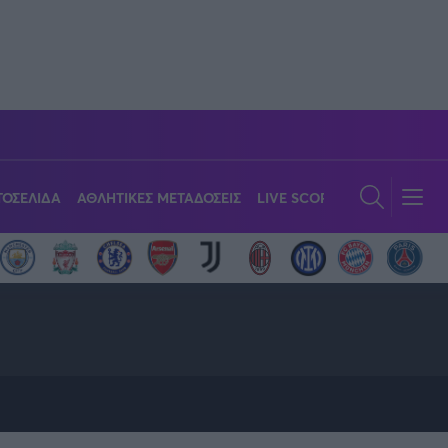
ΟΣΕΛΙΔΑ
ΑΘΛΗΤΙΚΕΣ ΜΕΤΑΔΟΣΕΙΣ
LIVE SCORE
GWOMEN
Α
όπουλος
C
ION BY ALLWYN
ns League
ns League
gue
NBA
Viral
Παναγιώτης Δαλαταριώφ
GMotion MotoGP
OLD SCHOOL
Europa League
Κύπελλο Ανδρών
Στίβος
TA SPECIALS
πετόπουλος
Δημήτρης Κατσιώνης
 League
ικών
p
λεϊ
La Liga
Κύπελλο Ελλάδος
Challenge Cup
Ιστιοπλοΐα
Analysis
alysis
ας
Νίκος Παπαδογιάννης
i
λή
Εθνική Ελλάδος
Eurobasket
Πάλη
ξεις
ν
PRE LEAGUE
τουλίδης
Δημήτρης Τομαράς
μου Αγάπη
πονγκ
Κόσμος
Μαχητικά Αθλήματα