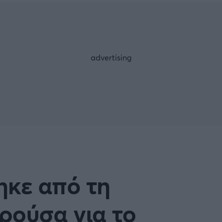
Μια Ιστο
Μιχάλης Τσαμπάς
Δημήτρης Τσ
λλο Ανδρών
Κύπελλο Γυναικών
Άρση Βαρών
Ευρωπαϊκό Πρωτάθλημα
LENGE CUP
Βόλεϊ
FOLLOW US
ηκε από τη
ρούσα για το