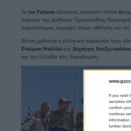
Το
Ios Futures
άλλωστε, αποτελεί πλέον θεσμ
αγώνων της Διεθνούς Ομοσπονδίας Πετοσφαίρι
περισσότερες παροχές στους αθλητές και τις
Φέτος μάλιστα η ελληνική παρουσία ήταν ιδια
Σταύρου Ντάλλα
και
Δημήτρη Χατζηνικολάο
για την Ελλάδα στη διοργάνωση.
www.gazze
If you wish 
sensitive in
confirm you
continue se
information 
further disc