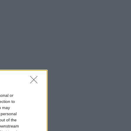
sonal or
ection to
ou may
 personal
out of the
 downstream