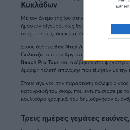
Κυκλάδων
authenti
Με τον άνεμο της Ίου στην εξίσωση, που δοκι
ήμασταν σίγουροι πως θα παρακολουθήσουμε
αναμετρήσεις, όπως και έγινε.
Στους άνδρες
Βαν Ντερ Λου
και
Σένγκερς
απ
Γκιλιάτζα
από την Αργεντινή, κατέκτησαν τα
Beach Pro Tour
, και ανέβηκαν στο ψηλότερο 
όμορφη τελετή απονομής που τίμησαν με την π
Στους αγώνες, την παράσταση έκλεψε ο νέος 
καταγραφή του σκορ, που εντυπωσίασε με τα
κουλτούρα γραφικά που δημιούργησαν οι άνθ
Τρεις ημέρες γεμάτες εικόνες,