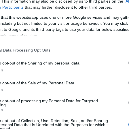
. This information may also be disclosed by us to third parties on the
IA
Participants
that may further disclose it to other third parties.
 that this website/app uses one or more Google services and may gath
including but not limited to your visit or usage behaviour. You may click 
 to Google and its third-party tags to use your data for below specifi
ogle consent section.
l Data Processing Opt Outs
o opt-out of the Sharing of my personal data.
In
υ Calilo και το όραμα της
o opt-out of the Sale of my Personal Data.
In
to opt-out of processing my Personal Data for Targeted
συμβάλλοντας ενεργά στη διοργάνωση και
ing.
υά, η
Ίος
βρέθηκε ξανά στο επίκεντρο, με αγώνες
In
την ανάδειξη του κυκλαδίτικου νησιού ως
o opt-out of Collection, Use, Retention, Sale, and/or Sharing
ersonal Data that Is Unrelated with the Purposes for which it
lected.