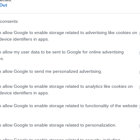
Out
ης ξενοδοχειακών καταλυμάτων και επιχειρήσεων
της Ίου από το 2012, ο Όμιλος Calilo διαθέτει
consents
και τις απαραίτητες υποδομές για να στηρίξει τη
o allow Google to enable storage related to advertising like cookies on
nt.
evice identifiers in apps.
ά που αποτελεί ταυτόχρονα ευκαιρία διάκρισης
o allow my user data to be sent to Google for online advertising
ύς αθλητικού προτύπου για τις νεαρές ηλικίες,
s.
ώπους από όλο τον κόσμο, προσφέροντας επιπλέον
to allow Google to send me personalized advertising.
o allow Google to enable storage related to analytics like cookies on
ης
Βασιλικής Πετρίδου,
Συνιδιοκτήτριας και
evice identifiers in apps.
θύνης του Ομίλου Calilo: Η προώθηση του
της Ίου σε κορυφαίο, ποιοτικό και βιώσιμο
o allow Google to enable storage related to functionality of the website
o allow Google to enable storage related to personalization.
αρφιά και μπλοκ στην καρδιά των
o allow Google to enable storage related to security, including