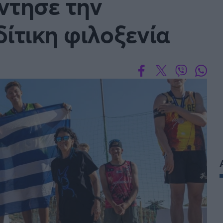
ντησε την
Μια Ιστο
Μιχάλης Τσαμπάς
Δημήτρης Τσ
ίτικη φιλοξενία
Άρση Βαρών
FOLLOW US