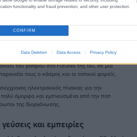
cation functionality and fraud prevention, and other user protection.
μάζει ακόμα και τους πιο έμπειρους αθλητές,
 εξαιρετικά ενδιαφέρουσες και αμφίρροπες
CONFIRM
ό την Ολλανδία, και στις γυναίκες οι
Αβδάλα
και
Data Deletion
Data Access
Privacy Policy
 πρώτα τους χρυσά μετάλλια στο
Volleyball World
σκαλί του βάθρου στο Futures της Ίου, σε μια
αρουσία τους ο κόσμος και οι τοπικοί φορείς.
σύγχρονος ηλεκτρονικός πίνακας για την
 πολύ όμορφα και εμπνευσμένα από την ποπ
ρωποι της διοργάνωσης.
 γεύσεις και εμπειρίες