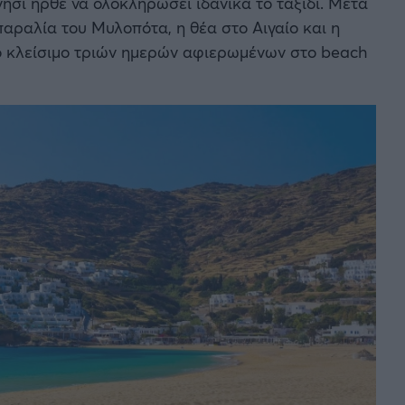
νησί ήρθε να ολοκληρώσει ιδανικά το ταξίδι. Μετά
αραλία του Μυλοπότα, η θέα στο Αιγαίο και η
 κλείσιμο τριών ημερών αφιερωμένων στο beach