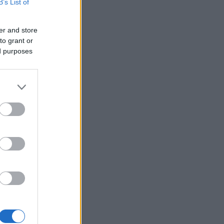
B’s List of
er and store
to grant or
ed purposes