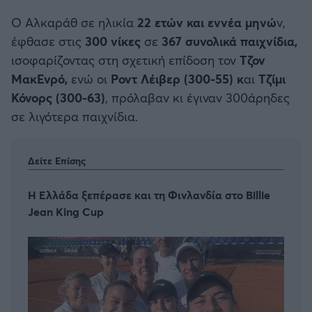
Ο Αλκαράθ σε ηλικία
22 ετών και εννέα μηνώ
ν,
έφθασε στις
300 νίκες
σε
367 συνολικά παιχνίδια,
ισοφαρίζοντας στη σχετική επίδοση τον
Τζον
ΜακΕνρό,
ενώ οι
Ροντ Λέιβερ (300-55) κ
αι
Τζίμι
Κόνορς (300-63)
, πρόλαβαν κι έγιναν 300άρηδες
σε λιγότερα παιχνίδια.
Δείτε Επίσης
Η Ελλάδα ξεπέρασε και τη Φινλανδία στο Billie
Jean King Cup