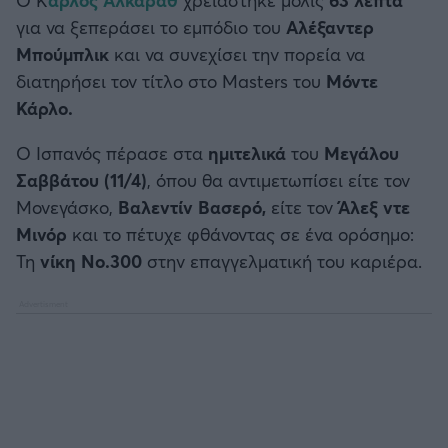
Καλαμάτα
για να ξεπεράσει το εμπόδιο του
Αλέξαντερ
Μπούμπλικ
και να συνεχίσει την πορεία να
Ηρακλής
διατηρήσει τον τίτλο στο Masters του
Μόντε
Κάρλο.
Μπαρτσελόνα
Ο Ισπανός πέρασε στα
ημιτελικά
του
Μεγάλου
Ρεάλ Μαδρίτης
Σαββάτου (11/4)
, όπου θα αντιμετωπίσει είτε τον
Μονεγάσκο,
Βαλεντίν Βασερό,
είτε τον
Άλεξ ντε
Ατλέτικο Μαδρίτης
Μινόρ
και το πέτυχε φθάνοντας σε ένα ορόσημο:
Τη
νίκη Νο.300
στην επαγγελματική του καριέρα.
Μάντσεστερ Γιουνάιτεντ
Μάντσεστερ Σίτι
Λίβερπουλ
Τσέλσι