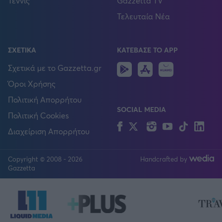
Τέννις
Gazzetta TV
Τελευταία Νέα
ΣΧΕΤΙΚΑ
ΚΑΤΕΒΑΣΕ ΤΟ APP
Android
IOS
Huawei
Σχετικά με το Gazzetta.gr
Όροι Χρήσης
Πολιτική Απορρήτου
SOCIAL MEDIA
Πολιτική Cookies
Facebook
Twitter
Instagram
YouTube
TikTok
Lin
Διαχείριση Απορρήτου
Copyright © 2008 - 2026
Handcrafted by
FOLLOW US
Gazzetta