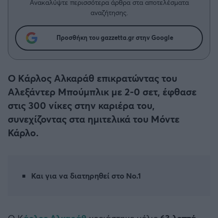
Η μητρότητα στον πάγκο
Ανακαλύψτε περισσότερα άρθρα στα αποτελέσματα
Δημήτρης Τσορμπατζόγλου
Συνεντεύξεις
αναζήτησης.
Άρης
Μεγάλη μου Αγάπη
Μια Ιστορία από την Πόλη
Προσθήκη του gazzetta.gr στην Google
Λεβαδειακός
ΟΦΗ
O Kάρλος Αλκαράθ επικρατώντας του
Αλεξάντερ Μπούμπλικ με 2-0 σετ, έφθασε
Βόλος
στις 300 νίκες στην καριέρα του,
συνεχίζοντας στα ημιτελικά του Mόντε
Ατρόμητος Αθηνών
Κάρλο.
Κηφισιά
Αστέρας Τρίπολης
Και για να διατηρηθεί στο Νο.1
Παναιτωλικός
Ο Κ
άρλος Αλκαράθ
χρειάστηκε μόλις
63 λεπτά