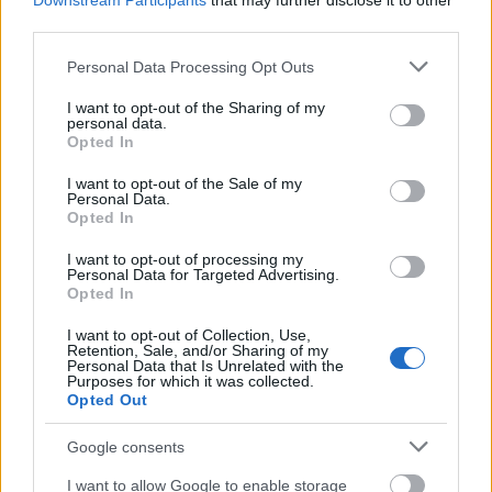
Downstream Participants
that may further disclose it to other
third parties.
Please note that this website/app uses one or more Google
Personal Data Processing Opt Outs
BEST OF
INTERNET
services and may gather and store information including but
not limited to your visit or usage behaviour. You may click to
I want to opt-out of the Sharing of my
personal data.
grant or deny consent to Google and its third-party tags to
Opted In
use your data for below specified purposes in below Google
consent section.
I want to opt-out of the Sale of my
Personal Data.
Opted In
I want to opt-out of processing my
Personal Data for Targeted Advertising.
Opted In
I want to opt-out of Collection, Use,
Retention, Sale, and/or Sharing of my
Personal Data that Is Unrelated with the
Purposes for which it was collected.
Opted Out
Google consents
I want to allow Google to enable storage
6 γραφικά χωριά των Κυκλάδων που αξίζει να