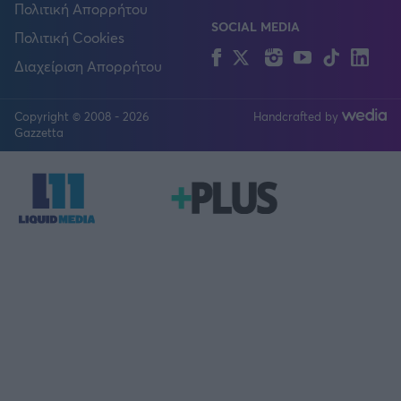
Πολιτική Απορρήτου
SOCIAL MEDIA
Πολιτική Cookies
Facebook
Twitter
Instagram
YouTube
TikTok
Lin
Διαχείριση Απορρήτου
Copyright © 2008 - 2026
Handcrafted by
FOLLOW US
Gazzetta