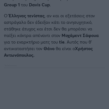
Καλαμάτα
Group 1
του
Davis
Cup
.
Ο
Έλληνας τενίστας
, αν και οι εξετάσεις στον
Ηρακλής
αστράγαλο δεν έδειξαν κάτι το ανησυχητικό,
στάθηκε άτυχος και έτσι δεν θα μπορέσει να
Μπαρτσελόνα
παίξει κόντρα απέναντι στον
Μοχάμεντ Σάφουα
για το εναρκτήριο ματς του
tie
. Αυτός που θ'
Ρεάλ Μαδρίτης
αντικαταστήσει τον
Θάνο
θα είναι ο
Χρήστος
Αντωνόπουλος.
Ατλέτικο Μαδρίτης
Μάντσεστερ Γιουνάιτεντ
Μάντσεστερ Σίτι
Λίβερπουλ
Τσέλσι