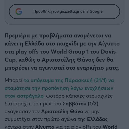
Η μητρότητα στον πάγκο
Δημήτρης Τσορμπατζόγλου
Συνεντεύξεις
Άρης
Προσθήκη του gazzetta.gr στην Google
Μεγάλη μου Αγάπη
Μια Ιστορία από την Πόλη
Λεβαδειακός
Πρεμιέρα με προβλήματα αναμένεται να
ΟΦΗ
κάνει η Ελλάδα στο παιχνίδι με την Αίγυπτο
στα play offs του World Group 1 του Davis
Βόλος
Cup, καθώς ο Αριστοτέλης Θάνος δεν θα
μπορέσει να αγωνιστεί στο εναρκήτιο ματς.
Ατρόμητος Αθηνών
Μπορεί
το απόγευμα της Παρασκευή (31/1) να
Κηφισιά
σταμάτησε την προπόνηση λόγω ενοχλήσεων
στον αστράγαλο
, ωστόσο κάποιες στομαχικές
Αστέρας Τρίπολης
διαταραχές το πρωί του
Σαββάτου (1/2)
ανάγκασαν τον
Αριστοτέλη
Θάνο
να μην
Παναιτωλικός
συμμετέχει στον πρώτο αγώνα της
Ελλάδας
κόντρα στην
Αίγυπτο
για τα play offs του
World