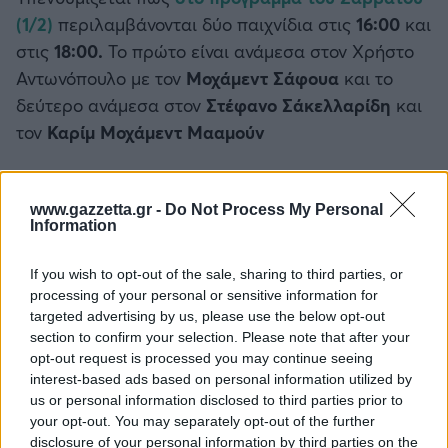
(1/2)
περιλαμβάνονται δύο παιχνίδια στις
16:00
και
στις
18:00.
Το πρώτο είναι ανάμεσα στον Χρήστο
Αντωνόπουλο με τον
Μοχάμεντ Σάφουα
και το
δεύτερο ανάμεσα στον
Στέφανο Σάκελλαρίδη
και
τον
Καρίμ Μοχάμεντ Μααμούν
@Photo credits:
INTIME
www.gazzetta.gr -
Do Not Process My Personal
Information
If you wish to opt-out of the sale, sharing to third parties, or
processing of your personal or sensitive information for
targeted advertising by us, please use the below opt-out
Διάβασε όλα τα
τελευταία νέα
της αθλητικής
section to confirm your selection. Please note that after your
επικαιρότητας. Μάθε για όλους τους
live αγώνες σήμερα
opt-out request is processed you may continue seeing
και δες τις
αθλητικές μεταδόσεις
της ημέρας και της
interest-based ads based on personal information utilized by
εβδομάδας μέσα από το υπερπλήρες Πρόγραμμα TV του
us or personal information disclosed to third parties prior to
Gazzetta. Ακολούθησέ μας και στο
Google News
.
your opt-out. You may separately opt-out of the further
disclosure of your personal information by third parties on the