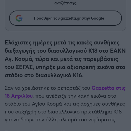
Η μητρότητα στον πάγκο
Δημήτρης Τσορμπατζόγλου
αναζήτησης.
Συνεντεύξεις
Άρης
Μεγάλη μου Αγάπη
Προσθήκη του gazzetta.gr στην Google
Μια Ιστορία από την Πόλη
Λεβαδειακός
ΟΦΗ
Ελάχιστες ημέρες μετά τις κακές συνθήκες
διεξαγωγής του διασυλλογικού Κ18 στο ΕΑΚΝ
Βόλος
Αγ. Κοσμά, τώρα και μετά τις παρεμβάσεις
του ΣΕΓΑΣ, υπήρξε μια αξιοπρεπή εικόνα στο
Ατρόμητος Αθηνών
στάδιο στο διασυλλογικό Κ16.
Σαν να χρειάστηκε το ρεπορτάζ του
Gazzetta στις
Κηφισιά
18 Απριλίου
, που ανέδειξε την κακή εικόνα στο
στάδιο του Αγίου Κοσμά και τις άσχημες συνθήκες
Αστέρας Τρίπολης
που διεξήχθη στο διασυλλογικό πρωτάθλημα Κ18,
για να δούμε την άλλη πλευρά του νομίσματος.
Παναιτωλικός