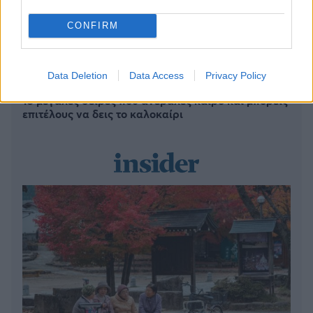
έχει φωτογένεια - Λες κι εγώ είμαι ο Μπραντ Πιτ»
(vid)
CONFIRM
Δύο ανερχόμενα νησιά που μπήκαν στο ραντάρ του
ελληνικού καλοκαιριού
Data Deletion
Data Access
Privacy Policy
15 μεγάλες σειρές που ανέβαλες καιρό και μπορείς
επιτέλους να δεις το καλοκαίρι