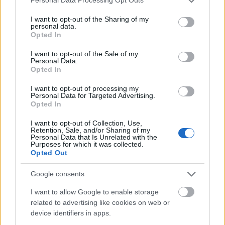
Personal Data Processing Opt Outs
services and may gather and store information including but
not limited to your visit or usage behaviour. You may click to
I want to opt-out of the Sharing of my
personal data.
grant or deny consent to Google and its third-party tags to
Opted In
use your data for below specified purposes in below Google
consent section.
I want to opt-out of the Sale of my
Personal Data.
Opted In
I want to opt-out of processing my
Personal Data for Targeted Advertising.
Opted In
I want to opt-out of Collection, Use,
Retention, Sale, and/or Sharing of my
Personal Data that Is Unrelated with the
Purposes for which it was collected.
Opted Out
Πέρα από τη Λισαβόνα: 10 μαγευτικοί προορισμοί
Google consents
της Πορτογαλίας
I want to allow Google to enable storage
related to advertising like cookies on web or
Το καλά κρυμμένο μυστικό της Κρήτης: Το φαράγγι
device identifiers in apps.
των Αγίων και η μαγευτική παραλία στο Λιβυκό