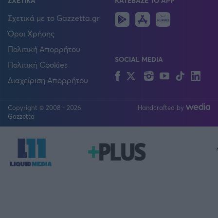
ΣΧΕΤΙΚΑ
ΚΑΤΕΒΑΣΕ ΤΟ APP
Android
IOS
Huawei
Σχετικά με το Gazzetta.gr
Όροι Χρήσης
Πολιτική Απορρήτου
SOCIAL MEDIA
Πολιτική Cookies
Facebook
Twitter
Instagram
YouTube
TikTok
Lin
Διαχείριση Απορρήτου
Copyright © 2008 - 2026
Handcrafted by
FOLLOW US
Gazzetta