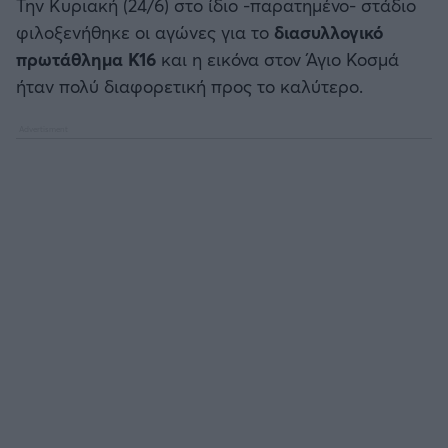
Την Κυριακή (24/6) στο ίδιο -παρατημένο- στάδιο
Καλαμάτα
φιλοξενήθηκε οι αγώνες για το
διασυλλογικό
πρωτάθλημα Κ16
και η εικόνα στον Άγιο Κοσμά
Ηρακλής
ήταν πολύ διαφορετική προς το καλύτερο.
Μπαρτσελόνα
Ρεάλ Μαδρίτης
Ατλέτικο Μαδρίτης
Μάντσεστερ Γιουνάιτεντ
Μάντσεστερ Σίτι
Λίβερπουλ
Τσέλσι