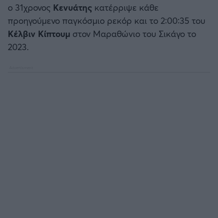
ο 31χρονος
Κενυάτης
κατέρριψε κάθε
Καλαμάτα
προηγούμενο παγκόσμιο ρεκόρ και το 2:00:35 του
Κέλβιν Κίπτουμ
στον Μαραθώνιο του Σικάγο το
Ηρακλής
2023.
Μπαρτσελόνα
Ρεάλ Μαδρίτης
Ατλέτικο Μαδρίτης
Μάντσεστερ Γιουνάιτεντ
Μάντσεστερ Σίτι
Λίβερπουλ
Τσέλσι