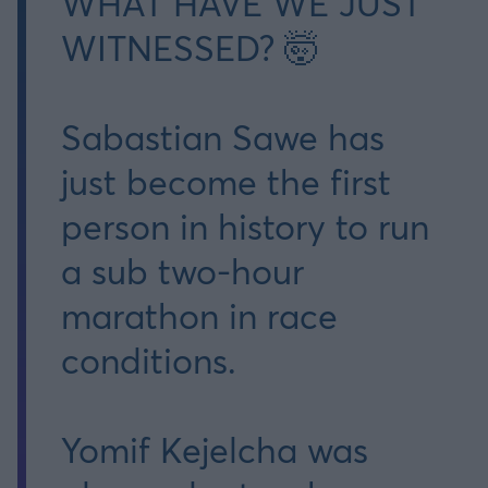
WHAT HAVE WE JUST
WITNESSED? 🤯
Sabastian Sawe has
just become the first
person in history to run
a sub two-hour
marathon in race
conditions.
Yomif Kejelcha was