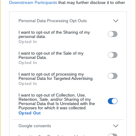
Downstream Participants
that may further disclose it to other
third parties.
Please note that this website/app uses one or more Google
Personal Data Processing Opt Outs
services and may gather and store information including but
not limited to your visit or usage behaviour. You may click to
I want to opt-out of the Sharing of my
personal data.
grant or deny consent to Google and its third-party tags to
Opted In
use your data for below specified purposes in below Google
consent section.
I want to opt-out of the Sale of my
Personal Data.
Opted In
I want to opt-out of processing my
Personal Data for Targeted Advertising.
Opted In
I want to opt-out of Collection, Use,
— BBC Sport
Retention, Sale, and/or Sharing of my
Personal Data that Is Unrelated with the
Purposes for which it was collected.
April 26,
(@BBCSport)
Opted Out
2026
Google consents