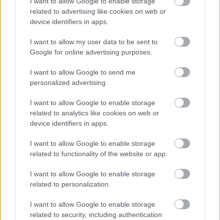
I want to allow Google to enable storage
related to advertising like cookies on web or
@Photo credits:
Associated Press
device identifiers in apps.
I want to allow my user data to be sent to
Google for online advertising purposes.
I want to allow Google to send me
personalized advertising.
Διάβασε όλα τα
τελευταία νέα
της αθλητικής
επικαιρότητας. Μάθε για όλους τους
live αγώνες σήμερα
I want to allow Google to enable storage
και δες τις
αθλητικές μεταδόσεις
της ημέρας και της
related to analytics like cookies on web or
εβδομάδας μέσα από το υπερπλήρες Πρόγραμμα TV του
device identifiers in apps.
Gazzetta. Ακολούθησέ μας και στο
Google News
.
I want to allow Google to enable storage
related to functionality of the website or app.
I want to allow Google to enable storage
ΔΙΑΒΑΣΕ ΑΚΟΜΗ:
related to personalization.
Ολυμπιακός: Η προσπάθεια για Πουέρτα και η
I want to allow Google to enable storage
περίπτωση του Μονκαντά, που υπήρξε στέλεχος της
related to security, including authentication