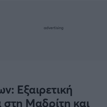
Μια Ιστο
Μιχάλης Τσαμπάς
Δημήτρης Τσ
Άρση Βαρών
FOLLOW US
ν: Εξαιρετική
α στη Μαδρίτη και