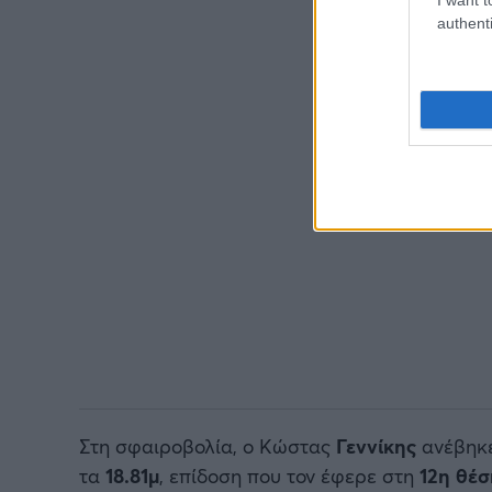
authenti
Στη σφαιροβολία, ο Κώστας
Γεννίκης
ανέβηκε
τα
18.81μ
, επίδοση που τον έφερε στη
12η θέ