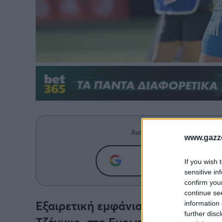
Ανακαλύψτε περισσότερα άρ
www.gazze
Προσθήκη του g
If you wish 
sensitive in
confirm you
continue se
Εξαιρετική εμφάνιση έκανε η πρω
information 
further disc
Τζένγκο, στο Ευρωπαϊκό πρωτάθλ