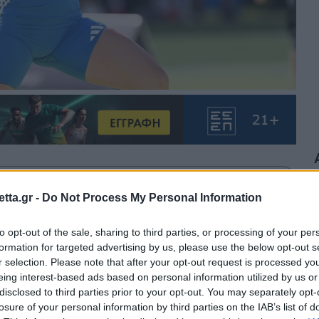
θρα στα αποτελέσματα αναζήτησης.
tta.gr -
Do Not Process My Personal Information
azzetta.gr στην Google
to opt-out of the sale, sharing to third parties, or processing of your per
formation for targeted advertising by us, please use the below opt-out s
r selection. Please note that after your opt-out request is processed y
eing interest-based ads based on personal information utilized by us or
ταθλήτρια του ακοντισμού Ελίνα
disclosed to third parties prior to your opt-out. You may separately opt-
losure of your personal information by third parties on the IAB’s list of
ημα ομάδων στίβου στη Μαδρίτη.