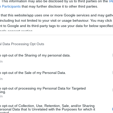
. This information may also be disclosed by us to third parties on the
IA
Participants
that may further disclose it to other third parties.
ανε η Ελίνα
Τζένγκο
, που κατάφερε να καταγράψει
 that this website/app uses one or more Google services and may gath
αϊκό πρωτάθλημα ομάδων
στίβου
στη Μαδρίτη.
including but not limited to your visit or usage behaviour. You may click 
 to Google and its third-party tags to use your data for below specifi
 αγώνα της με 60.06μ, που αποτέλεσε ουσιαστικά
ogle consent section.
και στην τρίτη της βολή βελτιώθηκε με 62.23μ.
l Data Processing Opt Outs
3μ
ήταν αρκετό για να της δώσει την πολυπόθητη
o opt-out of the Sharing of my personal data.
In
o opt-out of the Sale of my Personal Data.
In
to opt-out of processing my Personal Data for Targeted
ing.
In
o opt-out of Collection, Use, Retention, Sale, and/or Sharing
ersonal Data that Is Unrelated with the Purposes for which it
lected.