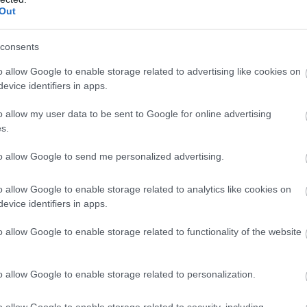
Out
consents
o allow Google to enable storage related to advertising like cookies on
evice identifiers in apps.
ία ακόμη δυνατή κούρσα στα 200 μέτρα,
o allow my user data to be sent to Google for online advertising
 22.97- και την 11η στο σύνολο. Η επίδοση αυτή
s.
ερ, που δείχνει να βρίσκεται σε πολύ καλή
ν σημαντικών διοργανώσεων του καλοκαιριού.
to allow Google to send me personalized advertising.
ς
αγωνίστηκε στην Β σειρά και τερμάτισε σε 20.91,
o allow Google to enable storage related to analytics like cookies on
 τη
14η
στο σύνολο.
evice identifiers in apps.
o allow Google to enable storage related to functionality of the website
o allow Google to enable storage related to personalization.
o allow Google to enable storage related to security, including