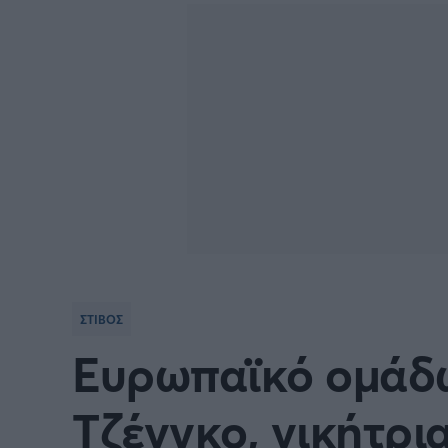
Γιώργος Τσακίρης
Πυγμαχία
ΣΤΙΒΟΣ
Ευρωπαϊκό ομάδω
Τζένγκο, νικήτρι