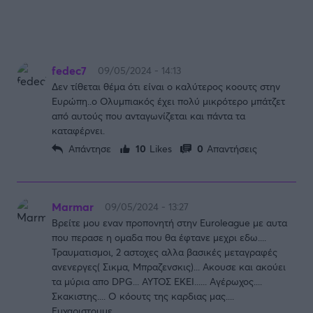
fedec7
09/05/2024 - 14:13
Δεν τίθεται θέμα ότι είναι ο καλύτερος κοουτς στην
Ευρώπη..ο Ολυμπιακός έχει πολύ μικρότερο μπάτζετ
από αυτούς που ανταγωνίζεται και πάντα τα
καταφέρνει.
Απάντησε
10
Likes
0
Απαντήσεις
Marmar
09/05/2024 - 13:27
Βρείτε μου εναν προπονητή στην Euroleague με αυτα
που περασε η ομαδα που θα έφτανε μεχρι εδω....
Τραυματισμοι, 2 αστοχες αλλα βασικές μεταγραφές
ανενεργες( Σικμα, Μπραζενσκις)... Ακουσε και ακούει
τα μύρια απο DPG... ΑΥΤΟΣ ΕΚΕΙ...... Αγέρωχος....
Σκακιστης.... Ο κόουτς της καρδιας μας....
Ευχαριστουμε......