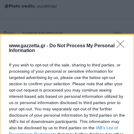
@Photo credits:
eurokinissi
Tags:
ΓΙΩΡΓΟΣ ΜΠΑΡΤΖΩΚΑΣ
12
www.gazzetta.gr -
Do Not Process My Personal
Information
If you wish to opt-out of the sale, sharing to third parties, or
Για να προσθέσεις το σχόλιο
processing of your personal or sensitive information for
targeted advertising by us, please use the below opt-out
σου πρέπει να συνδεθείς στο
section to confirm your selection. Please note that after your
my gazzetta!
opt-out request is processed you may continue seeing
interest-based ads based on personal information utilized by
us or personal information disclosed to third parties prior to
Εγγραφή
Σύνδεση
your opt-out. You may separately opt-out of the further
disclosure of your personal information by third parties on the
IAB’s list of downstream participants. This information may
also be disclosed by us to third parties on the
IAB’s List of
Downstream Participants
that may further disclose it to other