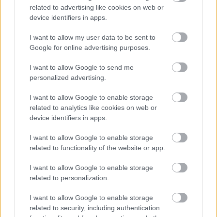
τελευταίς 10ετίας. Γιατί παίζει το δικό του μπασκετ,
related to advertising like cookies on web or
που βασίζεται στην πιστή εφαρμογή του συστήματος.
device identifiers in apps.
Δεν έχει τα περισσότερα τρόπαια, γιατί είναι πολλές οι
φορές που το σύστημα δε θα βγει και θα πρέπει να
I want to allow my user data to be sent to
παρθούν πρωτοβουλίες. Έτσι το έχασε πέρυσι. Η
Google for online advertising purposes.
διαχείριση μικρού budget είναι το δυνατό του σημείο
και η δικαιολογία του (όταν δεν του πάνε σωτά τα
I want to allow Google to send me
πράγματα). Επειδή στην ιστορία μένουν τα τρόπαια και
personalized advertising.
όχι οι καλοί προπονητές, οι καλές ομάδες, ή οι
αντιξοότητες, επιτυχία θα είναι η κατάκτηση του
I want to allow Google to enable storage
τροπαίου. Το ίδιο ισχύει και για τον ΠΑΟ.
related to analytics like cookies on web or
Απάντησε
3
Likes
2
Απαντήσεις
device identifiers in apps.
I want to allow Google to enable storage
pit.77
related to functionality of the website or app.
09/05/2024 - 17:33
kentroos_k_vazelos
Μια χαρά μένουν στην ιστορία και οι καλοί
I want to allow Google to enable storage
προπονητές και οι συμμετοχές σε τελικούς . Δεν είναι
related to personalization.
μόνο ο πρώτος που μένει. Ο αθλητισμός και η ιστορία
τιμά όσους δώσαν το κάτι ξεχωριστό. Άλλωστε ο
I want to allow Google to enable storage
Μπαρτζώκας έχει ήδη έναν τίτλο και πολλούς
related to security, including authentication