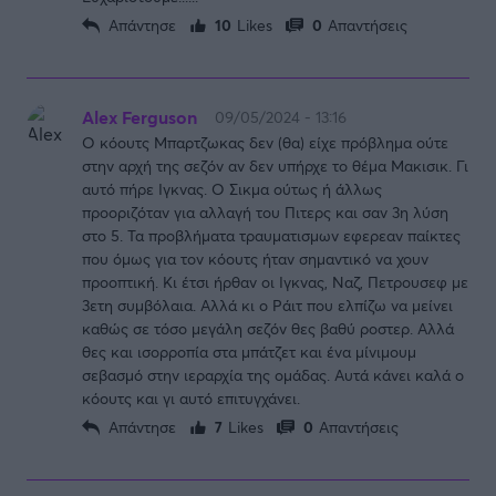
Απάντησε
10
Likes
0
Απαντήσεις
Alex Ferguson
09/05/2024 - 13:16
Ο κόουτς Μπαρτζωκας δεν (θα) είχε πρόβλημα ούτε
στην αρχή της σεζόν αν δεν υπήρχε το θέμα Μακισικ. Γι
αυτό πήρε Ιγκνας. Ο Σικμα ούτως ή άλλως
προοριζόταν για αλλαγή του Πιτερς και σαν 3η λύση
στο 5. Τα προβλήματα τραυματισμων εφερεαν παίκτες
που όμως για τον κόουτς ήταν σημαντικό να χουν
προοπτική. Κι έτσι ήρθαν οι Ιγκνας, Ναζ, Πετρουσεφ με
3ετη συμβόλαια. Αλλά κι ο Ράιτ που ελπίζω να μείνει
καθώς σε τόσο μεγάλη σεζόν θες βαθύ ροστερ. Αλλά
θες και ισορροπία στα μπάτζετ και ένα μίνιμουμ
σεβασμό στην ιεραρχία της ομάδας. Αυτά κάνει καλά ο
κόουτς και γι αυτό επιτυγχάνει.
Απάντησε
7
Likes
0
Απαντήσεις