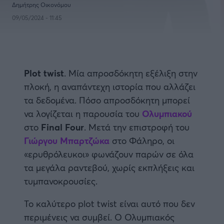
Η μητρότητα στον πάγκο
Δημήτρης Τσορμπατζόγλου
Δημήτρης Οικονόμου
Συνεντεύξεις
Άρης
09/05/2024 - 11:45
Μεγάλη μου Αγάπη
Μια Ιστορία από την Πόλη
Λεβαδειακός
ΟΦΗ
Plot twist
. Μία απροσδόκητη εξέλιξη στην
πλοκή, η αναπάντεχη ιστορία που αλλάζει
Βόλος
τα δεδομένα. Πόσο απροσδόκητη μπορεί
να λογίζεται η παρουσία του
Ολυμπιακού
Ατρόμητος Αθηνών
στο
Final Four
. Μετά την επιστροφή του
Γιώργου Μπαρτζώκα
στο Φάληρο, οι
Κηφισιά
«ερυθρόλευκοι» φωνάζουν παρών σε όλα
τα μεγάλα ραντεβού, χωρίς εκπλήξεις και
Αστέρας Τρίπολης
τυμπανοκρουσίες.
Το καλύτερο plot twist είναι αυτό που δεν
Παναιτωλικός
περιμένεις να συμβεί. Ο Ολυμπιακός