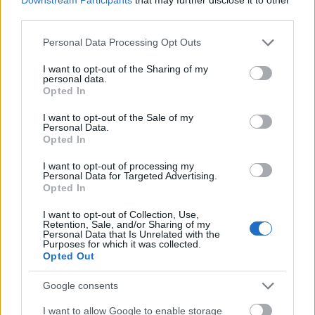
Πρόσφατα
third parties.
George_OSFP
09/05/2024 - 15:31
Please note that this website/app uses one or more Google
Personal Data Processing Opt Outs
Είσαι μακράν ο καλύτερος προπονητής της Ευρώπης
services and may gather and store information including but
και είσαι Έλληνας.Οπως πρέπει να είμαστε περήφανοι
not limited to your visit or usage behaviour. You may click to
I want to opt-out of the Sharing of my
personal data.
για τον Παναθηναϊκό και τον Ολυμπιακό αυτή τη
grant or deny consent to Google and its third-party tags to
Opted In
στιγμή έτσι πρέπει να είμαστε και για σένα.Πραγματικα
use your data for below specified purposes in below Google
δεν μπορώ να διανοηθώ τη ομάδα θα έφτιαχνες αν
consent section.
I want to opt-out of the Sale of my
είχες το μπάτζε που έχουν οι άλλοι τρεις που πάνε final
Personal Data.
four.Απολαυσε αυτό που πέτυχες πάλι όσο κάποιοι
Opted In
προσπαθούν να κατανοήσουν το πως το κανείς.
I want to opt-out of processing my
Απάντησε
8
Likes
0
Απαντήσεις
Personal Data for Targeted Advertising.
Opted In
I want to opt-out of Collection, Use,
Retention, Sale, and/or Sharing of my
kentroos_k_va...
09/05/2024 - 15:09
Personal Data that Is Unrelated with the
Purposes for which it was collected.
Ωραίος ο Μπαρτζώκας. Θυμάμαι όταν κάποτε του
Opted Out
κουνούσαν λευκά μαντήλια στο ίδιο γήπεδο ζητώντας
απο τη διοίκηση οι φίλαθλοι να τον διώξουν. Τραγική
Google consents
ειρωνεία γι αυτούς, γλυκιά εκδίκηση για εκείνον.
Μπασκετικά, είναι ο καλύτερος προπονητής της
I want to allow Google to enable storage