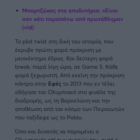
Μπαρτζώκας στα αποδυτήρια: «Είναι
Άρσεναλ
σαν κάτι παραπάνω από πρωτάθλημα»
(vid)
Γιουβέντους
Το plot twist στη δική του ιστορία, που
έκρυβε πρώτη φορά πρόκριση με
Μίλαν
μειονέκτημα έδρας. Και δεύτερη φορά
break, παρά λίγη ώρα, σε Game 5. Κάθε
Ίντερ
φορά ξεχωριστή. Από εκείνη την πρόκριση
κόντρα στην
Εφές
το 2013 που εν τέλει
Μπάγερν Μονάχου
οδήγησε τον Ολυμπιακό στο φινάλε της
διαδρομής, ως τη Βαρκελώνη και την
Παρί Σεν Ζερμέν
αποθέωση από τον κόσμο των Πειραιωτών
που ταξίδεψε ως το Palau.
Όσο και δυνατός να παραμένει ο
Ολυμπιακός επί των ημερών του, αυτή η