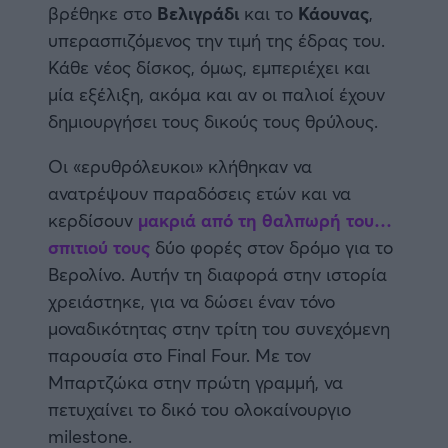
βρέθηκε στο
Βελιγράδι
και το
Κάουνας
,
Καλαμάτα
υπερασπιζόμενος την τιμή της έδρας του.
Κάθε νέος δίσκος, όμως, εμπεριέχει και
Ηρακλής
μία εξέλιξη, ακόμα και αν οι παλιοί έχουν
δημιουργήσει τους δικούς τους θρύλους.
Μπαρτσελόνα
Οι «ερυθρόλευκοι» κλήθηκαν να
Ρεάλ Μαδρίτης
ανατρέψουν παραδόσεις ετών και να
κερδίσουν
μακριά από τη θαλπωρή του…
Ατλέτικο Μαδρίτης
σπιτιού τους
δύο φορές στον δρόμο για το
Βερολίνο. Αυτήν τη διαφορά στην ιστορία
Μάντσεστερ Γιουνάιτεντ
χρειάστηκε, για να δώσει έναν τόνο
μοναδικότητας στην τρίτη του συνεχόμενη
Μάντσεστερ Σίτι
παρουσία στο Final Four. Με τον
Μπαρτζώκα στην πρώτη γραμμή, να
Λίβερπουλ
πετυχαίνει το δικό του ολοκαίνουργιο
milestone.
Τσέλσι