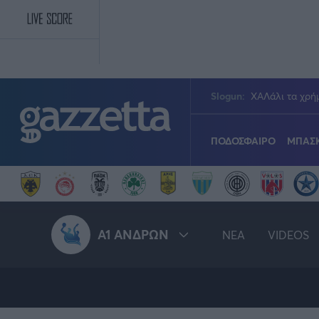
Παράκαμψη προς το κυρίως περιεχόμενο
Slogun:
ΧΑΛάλι τα χρήμ
ΠΟΔΟΣΦΑΙΡΟ
ΜΠΑΣ
Πολιτική
Νίκος Αθανασίου
GMotion F1
GALACTICOS BY INTER
Stoiximan Super Le
Stoiximan GBL
Novibet Volley Lea
Τένις
PODCASTS
ΣΠΛΙΤ
Α1 ΑΝΔΡΩΝ
NEA
VIDEOS
Τεχνολογία
Ανδρέας Δημάτος
ΜΕΤΑΒΙΒΑΣΗ BY NOVIB
Conference League
Εθνική Μπάσκετ
Κύπελλο Γυναικών
Γυμναστική
Transfer Stories
gMotion
Γιώργος Κούβαρης
Serie A
EuroCup
Κωπηλασία
Όλες οι διοργανώσεις
Α1 Αν
Γιώργος Σακελλαρίου
Μουντιάλ 2026
Τάε κβον ντο