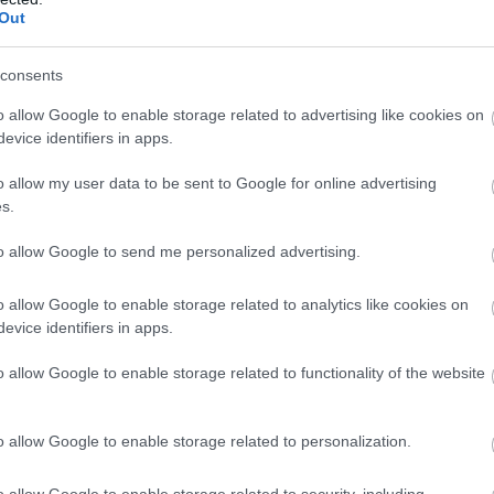
Out
consents
o allow Google to enable storage related to advertising like cookies on
evice identifiers in apps.
o allow my user data to be sent to Google for online advertising
s.
to allow Google to send me personalized advertising.
o allow Google to enable storage related to analytics like cookies on
evice identifiers in apps.
οι τέσσερις πρώτες ομάδες της κατάταξης θα
άδες που θα πάρουν τις θέσεις 5-8 θα παίξουν για
o allow Google to enable storage related to functionality of the website
υταίες θα αγωνιστούν στα play out, για να
ύν στην Α2 κατηγορία.
o allow Google to enable storage related to personalization.
o allow Google to enable storage related to security, including