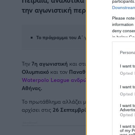
participants
Downstream 
την αγωνιστική περίοδο 2026-27.
Please note
information 
deny consent
Το πρόγραμμα του Α΄ γύρου
in below Go
Persona
Την
7η αγωνιστική
και στις
7 Νοεμβρίου
θα γί
I want t
Ολυμπιακό
και τον
Παναθηναϊκό,
όπως προέκ
Opted 
Waterpolo League ανδρών
, που έγινε το βρ
I want t
Αθήνας.
Opted 
Το πρωτάθλημα αλλάζει μορφή, περνά στις 14 
I want 
αρχίσει στις
26 Σεπτεμβρίου.
Advertis
Opted 
I want t
of my P
was col