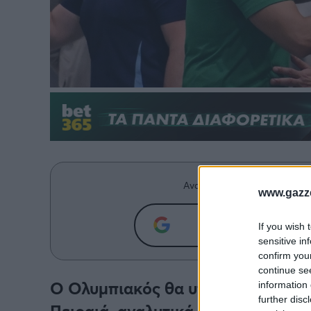
Ανακαλύψτε περισσότερα άρ
www.gazze
Προσθήκη του g
If you wish 
sensitive in
confirm you
continue se
Ο Ολυμπιακός θα υποδεχθεί τον Π
information 
further disc
Πειραιά, αναλυτικά το πρόγραμμα