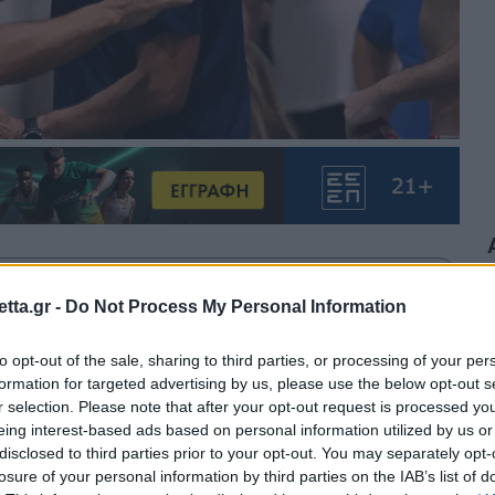
θρα στα αποτελέσματα αναζήτησης.
tta.gr -
Do Not Process My Personal Information
azzetta.gr στην Google
to opt-out of the sale, sharing to third parties, or processing of your per
formation for targeted advertising by us, please use the below opt-out s
r selection. Please note that after your opt-out request is processed y
eing interest-based ads based on personal information utilized by us or
αναθηναϊκό στις 7 Νοεμβρίου στον
disclosed to third parties prior to your opt-out. You may separately opt-
losure of your personal information by third parties on the IAB’s list of
 της Waterpolo League ανδρών για