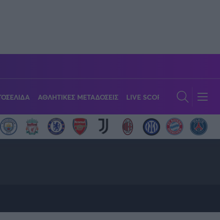
ΟΣΕΛΙΔΑ
ΑΘΛΗΤΙΚΕΣ ΜΕΤΑΔΟΣΕΙΣ
LIVE SCORE
GWOMEN
Α
όπουλος
C
ION BY ALLWYN
ns League
ns League
gue
NBA
Viral
Παναγιώτης Δαλαταριώφ
GMotion MotoGP
OLD SCHOOL
Europa League
Κύπελλο Ανδρών
Στίβος
TA SPECIALS
πετόπουλος
Δημήτρης Κατσιώνης
 League
ικών
p
λεϊ
La Liga
Κύπελλο Ελλάδος
Challenge Cup
Ιστιοπλοΐα
Analysis
alysis
ας
Νίκος Παπαδογιάννης
i
λή
Εθνική Ελλάδος
Eurobasket
Πάλη
ξεις
Ευρωπαϊκό Πρωτάθλημα
τουλίδης
Δημήτρης Τομαράς
μου Αγάπη
πονγκ
Πόλο
Κόσμος
Μαχητικά Αθλήματα