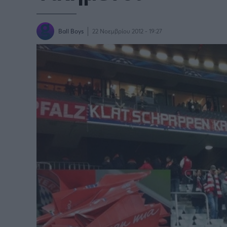
Παγκόσμιο Κύπελλο Συλλόγων
LIGA
2025
Ball Boys
22 Νοεμβρίου 2012 - 19:27