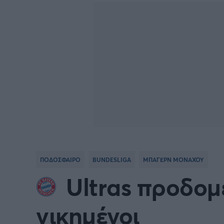
Γιώργος Τσακίρης
FA CUP
SERIE
Πυγμαχία
COPA DEL REY
BUND
PREMIER LEAGUE Ρωσίας
Κύπελ
EUROPA LEAGUE
UEFA
EURO
Γ' Εθν
ΠΟΔΟΣΦΑΙΡΟ
BUNDESLIGA
ΜΠΑΓΕΡΝ ΜΟΝΑΧΟΥ
CONFERENCE LEAGUE
Διεθν
Ultras προδομ
COPA AFRICA
MLS
νικημένοι