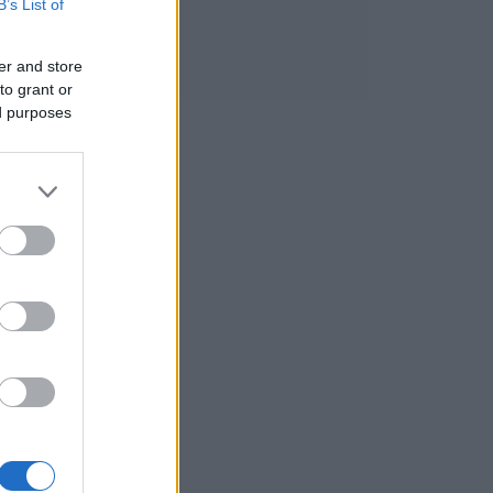
B’s List of
er and store
to grant or
ed purposes