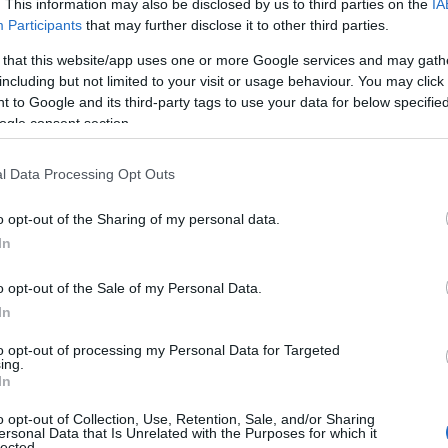
. This information may also be disclosed by us to third parties on the
IA
γενικές γραμμές, αξιοθαύμαστη. Από το
Participants
that may further disclose it to other third parties.
έταλο και τον εκπληκτικό παλμό, μέχρι μικρότερες
 that this website/app uses one or more Google services and may gath
έτουν για τα δικά μας δεδομένα τρομερό αριθμό
including but not limited to your visit or usage behaviour. You may click 
 to Google and its third-party tags to use your data for below specifi
 ισχυρά στοιχεία αλληλεγγύης και σεβασμού, τα
ogle consent section.
α τα περισσότερα κλαμπς.
l Data Processing Opt Outs
 αρμονική σχέση με τους συλλόγους. Από τη στιγμή
ωρίς παρεκτροπές, εκείνη του το ανταποδίδει με
o opt-out of the Sharing of my personal data.
α, ελεύθερες μετακινήσεις και άλλα. Οι σύλλογoι
In
ς τους Ultras που φτιάχνουν ατμόσφαιρα στο
α πράγματα αλλάζουν. Δεν... χαϊδεύουν αυτιά ούτε
o opt-out of the Sale of my Personal Data.
α το παιχνίδι του Αμβούργου με την Μπάγερν, όπου
In
αν από κοινού με πανό για τα ακριβά εισιτήρια
to opt-out of processing my Personal Data for Targeted
ing.
In
αι δυνατή ατμόσφαιρα στην «μεγάλη» της
o opt-out of Collection, Use, Retention, Sale, and/or Sharing
ύτηκαν με την εικόνα του Allianz στα παιχνίδι με
ersonal Data that Is Unrelated with the Purposes for which it
lected.