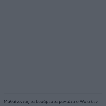
Άρσεναλ
Γιουβέντους
Μίλαν
Ίντερ
Μπάγερν Μονάχου
Παρί Σεν Ζερμέν
Μαθαίνοντας τα δυσάρεστα μαντάτα ο Wala δεν