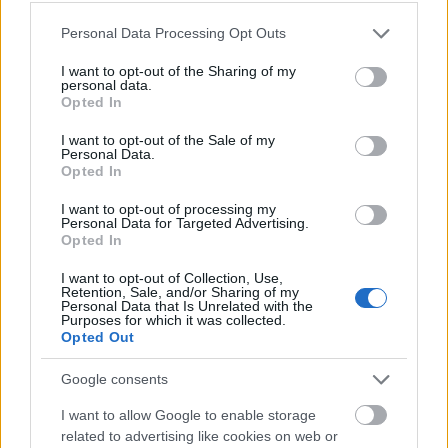
Please note that this website/app uses one or more Google
Personal Data Processing Opt Outs
services and may gather and store information including but
not limited to your visit or usage behaviour. You may click to
I want to opt-out of the Sharing of my
personal data.
grant or deny consent to Google and its third-party tags to
Opted In
use your data for below specified purposes in below Google
Κάνε like στην σελίδα του Gazzetta.gr/plus
consent section.
I want to opt-out of the Sale of my
στο Facebook για να είσαι ενημερωμένος για
Personal Data.
ΟΛΑ!
Opted In
I want to opt-out of processing my
«Έχω εννέα ψηφοφόρους στην οικογένειά μου και
Personal Data for Targeted Advertising.
δεν με ψήφισε κανείς. Όλοι μου οι γείτονες είχαν
Opted In
ορκιστεί πως θα με ψήφιζαν αλλά όλοι τους είπαν
I want to opt-out of Collection, Use,
Retention, Sale, and/or Sharing of my
ψέματα. Παράτησα τη δουλειά μου για ένα μήνα
Personal Data that Is Unrelated with the
Purposes for which it was collected.
προσπαθώντας να τους πείσω αλλά με πούλησαν»,
Opted Out
ανέφερε μεταξύ άλλων ο δακρυσμένος Wala.
Google consents
Όπως είναι φυσικό, χιλιάδες χρήστες του Internet
I want to allow Google to enable storage
έσπευσαν να δηλώσουν την συμπαράστασή τους
related to advertising like cookies on web or