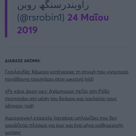
راویندرسنگھ روبن
24 Μαΐου
(@rsrobin1)
2019
ΔΙΑΒΑΣΕ ΑΚΟΜΗ:
Γροιλανδία: Κάμερα κατέγραψε τη στιγμή που γιγαντιαίο
παγόβουνο τουμπάρει στον ωκεανό (vid)
«Ρε κάνε άκρη ρε»: Αχάμπαρος πεζός στη Ρόδο
περπατάει στη μέση του δρόμου και τρελαίνει τους
οδηγούς (vid)
Αμερικανική εταιρεία λανσάρει μπλουζάκι που δεν
χρειάζεται πλύσιμο για έως και ένα μήνα καθημερινής
χρήσης