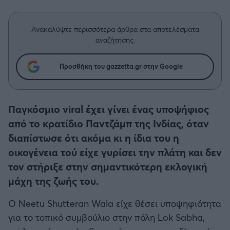
Η μητρότητα στον πάγκο
Δημήτρης Τσορμπατζόγλου
Συνεντεύξεις
Άρης
Μεγάλη μου Αγάπη
Ανακαλύψτε περισσότερα άρθρα στα αποτελέσματα
Μια Ιστορία από την Πόλη
αναζήτησης.
Λεβαδειακός
Προσθήκη του gazzetta.gr στην Google
ΟΦΗ
Βόλος
Παγκόσμιο viral έχει γίνει ένας υποψήφιος
από το κρατίδιο Παντζάμπ της Ινδίας, όταν
Ατρόμητος Αθηνών
διαπίστωσε ότι ακόμα κι η ίδια του η
οικογένεια τού είχε γυρίσει την πλάτη και δεν
Κηφισιά
τον στήριξε στην σημαντικότερη εκλογική
μάχη της ζωής του.
Αστέρας Τρίπολης
Ο Neetu Shutteran Wala είχε θέσει υποψηφιότητα
Παναιτωλικός
για το τοπικό συμβούλιο στην πόλη Lok Sabha,