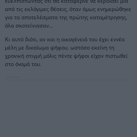
ευελπιστώντας ότι θα κατάφερνε να κερδίσει μία
Καλαμάτα
από τις εκλόγιμες θέσεις, όταν όμως ενημερώθηκε
για τα αποτελέσματα της πρώτης καταμέτρησης,
Ηρακλής
όλα σκοτείνιασαν...
Μπαρτσελόνα
Κι αυτό διότι, αν και η οικογένειά του έχει εννέα
μέλη με δικαίωμα ψήφου, ωστόσο εκείνη τη
Ρεάλ Μαδρίτης
χρονική στιγμή μόλις πέντε ψήφοι είχαν πιστωθεί
στο όνομά του.
Ατλέτικο Μαδρίτης
Μάντσεστερ Γιουνάιτεντ
Μάντσεστερ Σίτι
Λίβερπουλ
Τσέλσι