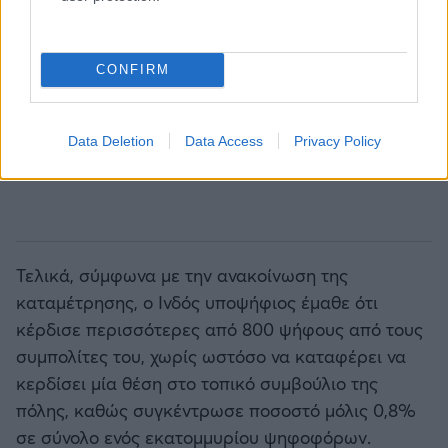
CONFIRM
Data Deletion
Data Access
Privacy Policy
Τελικά, σύμφωνα με την ανακοίνωση της
καταμέτρησης, ο Ινδός υποψήφιος έμαθε ότι
κέρδισε περισσότερες από 800 ψήφους από τους
συμπολίτες του, χωρίς ωστόσο να καταφέρει να
κερδίσει μία θέση στο τοπικό συμβούλιο της
πόλης, καθώς συγκέντρωσε ποσοστό μόλις 0,8%
σε σύνολο ενός εκατομμυρίου ψηφοφόρων.