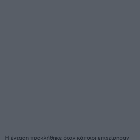
Άρσεναλ
Γιουβέντους
Μίλαν
Ίντερ
Μπάγερν Μονάχου
Παρί Σεν Ζερμέν
Η ένταση προκλήθηκε όταν κάποιοι επιχείρησαν