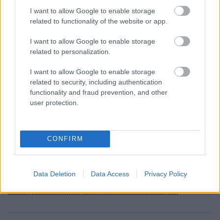
σεκιουριτά (vid)
I want to allow Google to enable storage
Μπέζος για καταγγελίες: Φτάσαμε ως εδώ γιατί
related to functionality of the website or app.
το επιτρέψαμε με τη σιωπή μας
I want to allow Google to enable storage
Καταγγελία-«βόμβα» για τις εταιρείες κούριερ:
related to personalization.
«Κρύβουν κρούσματα για να μην κλείσουν»
I want to allow Google to enable storage
related to security, including authentication
functionality and fraud prevention, and other
ΔΙΑΒΑΣΕ ΑΚΟΜΗ:
user protection.
Σοκαριστικό βίντεο-ντοκουμέντο από θανατηφόρο
τροχαίο στις Σέρρες: Νεκροί μάνα και γιος
CONFIRM
Φωτιά στη Βοιωτία: Προφυλακιστέοι ο δήμαρχος
Στυλίδας, εργολάβος και ιδιοκτήτης εταιρείας
Data Deletion
Data Access
Privacy Policy
Δύο συλλήψεις για τις φωτιές σε Σκύρο και Λακωνία: Από
γεννήτρια και ψησταριά ξεκίνησαν οι πυρκαγιές