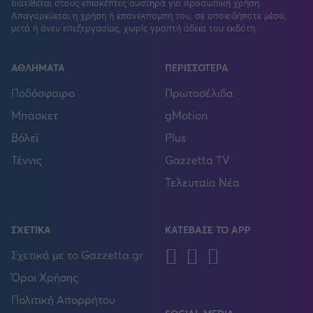
διατίθεται στους επισκέπτες αυστηρά για προσωπική χρήση.
Απαγορεύεται η χρήση ή επανεκπομπή του, σε οποιοδήποτε μέσο,
μετά ή άνευ επεξεργασίας, χωρίς γραπτή άδεια του εκδότη.
ΑΘΛΗΜΑΤΑ
ΠΕΡΙΣΣΟΤΕΡΑ
Ποδόσφαιρο
Πρωτοσέλιδα
Μπάσκετ
gMotion
Βόλεϊ
Plus
Τέννις
Gazzetta TV
Τελευταία Νέα
ΣΧΕΤΙΚΑ
ΚΑΤΕΒΑΣΕ ΤΟ APP
Android
IOS
Huawei
Σχετικά με το Gazzetta.gr
Όροι Χρήσης
Πολιτική Απορρήτου