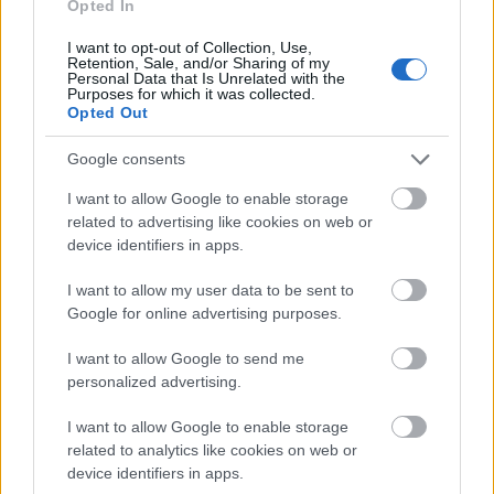
Opted In
I want to opt-out of Collection, Use,
Retention, Sale, and/or Sharing of my
Personal Data that Is Unrelated with the
Purposes for which it was collected.
Opted Out
Google consents
I want to allow Google to enable storage
related to advertising like cookies on web or
device identifiers in apps.
I want to allow my user data to be sent to
Google for online advertising purposes.
ΔΙΑΒΑΣΤΕ ΕΠΙΣΗΣ
I want to allow Google to send me
personalized advertising.
Κακοκαιρία «Μήδεια»: Στην «κατάψυξη» η χώρα
με ισχυρές χιονοπτώσεις, πού θα χτυπήσει τις
I want to allow Google to enable storage
επόμενες ώρες (pics & vid)
related to analytics like cookies on web or
Survivor: Νέα στοιχεία για το "Amber Alert" του
device identifiers in apps.
Αλέξη και του Κρις και το περιστατικό με τον