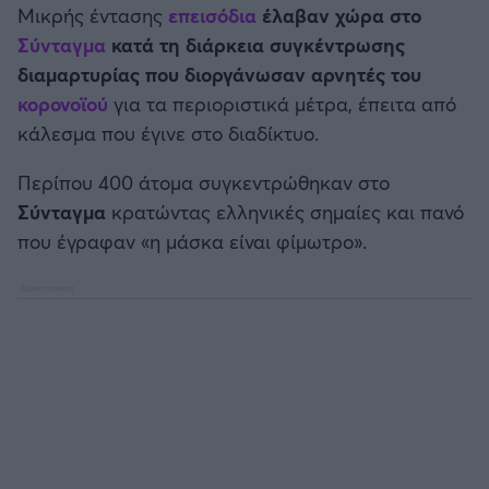
Μικρής έντασης
επεισόδια
έλαβαν χώρα στο
Καλαμάτα
Σύνταγμα
κατά τη διάρκεια συγκέντρωσης
διαμαρτυρίας που διοργάνωσαν αρνητές του
Ηρακλής
κορονοϊού
για τα περιοριστικά μέτρα, έπειτα από
κάλεσμα που έγινε στο διαδίκτυο.
Μπαρτσελόνα
Περίπου 400 άτομα συγκεντρώθηκαν στο
Ρεάλ Μαδρίτης
Σύνταγμα
κρατώντας ελληνικές σημαίες και πανό
που έγραφαν «η μάσκα είναι φίμωτρο».
Ατλέτικο Μαδρίτης
Μάντσεστερ Γιουνάιτεντ
Μάντσεστερ Σίτι
Λίβερπουλ
Τσέλσι