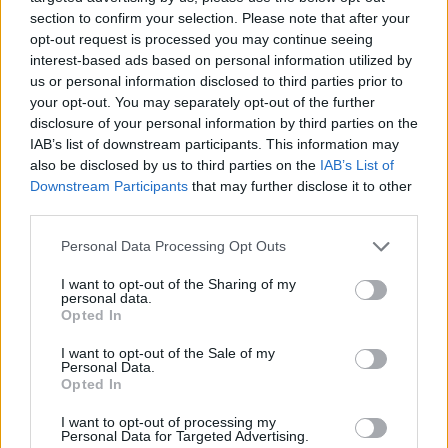
section to confirm your selection. Please note that after your
opt-out request is processed you may continue seeing
interest-based ads based on personal information utilized by
us or personal information disclosed to third parties prior to
your opt-out. You may separately opt-out of the further
disclosure of your personal information by third parties on the
IAB’s list of downstream participants. This information may
also be disclosed by us to third parties on the
IAB’s List of
Downstream Participants
that may further disclose it to other
third parties.
Please note that this website/app uses one or more Google
Personal Data Processing Opt Outs
services and may gather and store information including but
Επεισόδια και στη Θεσσαλονίκη
not limited to your visit or usage behaviour. You may click to
I want to opt-out of the Sharing of my
personal data.
grant or deny consent to Google and its third-party tags to
Επεισόδια σημειώθηκαν και στη Θεσσαλονίκη,
Opted In
use your data for below specified purposes in below Google
κατά την διάρκεια πορείας που πραγματοποίησαν
consent section.
I want to opt-out of the Sale of my
άτομα τα οποία διαφωνούν με τα περιοριστικά
Personal Data.
Opted In
μέτρα της Κυβέρνησης για τη μη διάδοση του
κορονοϊού.
I want to opt-out of processing my
Personal Data for Targeted Advertising.