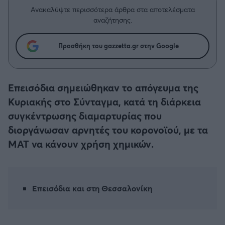
Η μητρότητα στον πάγκο
Δημήτρης Τσορμπατζόγλου
Συνεντεύξεις
Ανακαλύψτε περισσότερα άρθρα στα αποτελέσματα
Άρης
αναζήτησης.
Μεγάλη μου Αγάπη
Μια Ιστορία από την Πόλη
Λεβαδειακός
Προσθήκη του gazzetta.gr στην Google
ΟΦΗ
Επεισόδια σημειώθηκαν το απόγευμα της
Βόλος
Κυριακής στο Σύνταγμα, κατά τη διάρκεια
συγκέντρωσης διαμαρτυρίας που
Ατρόμητος Αθηνών
διοργάνωσαν αρνητές του κορονοϊού, με τα
ΜΑΤ να κάνουν χρήση χημικών.
Κηφισιά
Αστέρας Τρίπολης
Επεισόδια και στη Θεσσαλονίκη
Παναιτωλικός