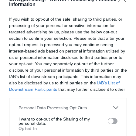
ενοικίαση.
Καλαμάτα
Information
Εμείς φτιάξαμε ένα σενάριο, αυτό ενός ατόμου που
If you wish to opt-out of the sale, sharing to third parties, or
Ηρακλής
μένει μόνο του, δουλεύει στο κέντρο και αναζητά
processing of your personal or sensitive information for
targeted advertising by us, please use the below opt-out
ένα σπίτι 50 τετραγωνικών, όσο πιο κοντά γίνεται
Μπαρτσελόνα
section to confirm your selection. Please note that after your
στη δουλειά του, από την οποία λαμβάνει μηνιαίως
opt-out request is processed you may continue seeing
μισθό 1.300 ευρώ. Με αυτά τα δεδομένα λοιπόν,
interest-based ads based on personal information utilized by
Ρεάλ Μαδρίτης
us or personal information disclosed to third parties prior to
ρωτήσαμε τη γνωστή μηχανή τεχνητής
your opt-out. You may separately opt-out of the further
νοημοσύνης.
Ατλέτικο Μαδρίτης
disclosure of your personal information by third parties on the
IAB’s list of downstream participants. This information may
also be disclosed by us to third parties on the
IAB’s List of
Μάντσεστερ Γιουνάιτεντ
Downstream Participants
that may further disclose it to other
third parties.
Μάντσεστερ Σίτι
Please note that this website/app uses one or more Google
Personal Data Processing Opt Outs
services and may gather and store information including but
Λίβερπουλ
not limited to your visit or usage behaviour. You may click to
I want to opt-out of the Sharing of my
personal data.
grant or deny consent to Google and its third-party tags to
Opted In
use your data for below specified purposes in below Google
Τσέλσι