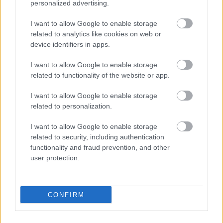
personalized advertising.
I want to allow Google to enable storage
related to analytics like cookies on web or
ΔΙΑΒΑΣΕ ΑΚΟΜΗ:
device identifiers in apps.
Καιρός Δεκαπενταύγουστου: Ανατροπή με πτώση
I want to allow Google to enable storage
θερμοκρασίας και βοριάδες - Πρόγνωση Αρναούτογλου
related to functionality of the website or app.
Μήλος: Πώς έγινε η διάσωση του 33χρονου από τον
I want to allow Google to enable storage
βράχο 20 μέτρων στη Φυριπλάκα
related to personalization.
Πέθανε σε ηλικία 87 ετών ο συγγραφέας και φιλόσοφος
I want to allow Google to enable storage
Στέλιος Ράμφος
related to security, including authentication
functionality and fraud prevention, and other
user protection.
CONFIRM
Για να προσθέσεις το σχόλιο
σου πρέπει να συνδεθείς