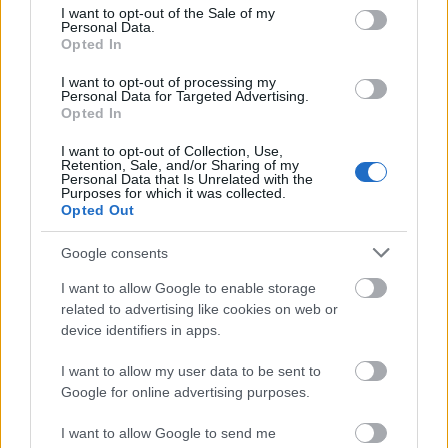
consent section.
I want to opt-out of the Sale of my
Personal Data.
Opted In
Άρσεναλ
I want to opt-out of processing my
Personal Data for Targeted Advertising.
Γιουβέντους
Opted In
I want to opt-out of Collection, Use,
Μίλαν
Retention, Sale, and/or Sharing of my
Personal Data that Is Unrelated with the
Purposes for which it was collected.
Opted Out
Ίντερ
Google consents
Μπάγερν Μονάχου
I want to allow Google to enable storage
related to advertising like cookies on web or
Παρί Σεν Ζερμέν
device identifiers in apps.
I want to allow my user data to be sent to
Google for online advertising purposes.
I want to allow Google to send me
Διαβάστε περισσότερα στο
reader.gr