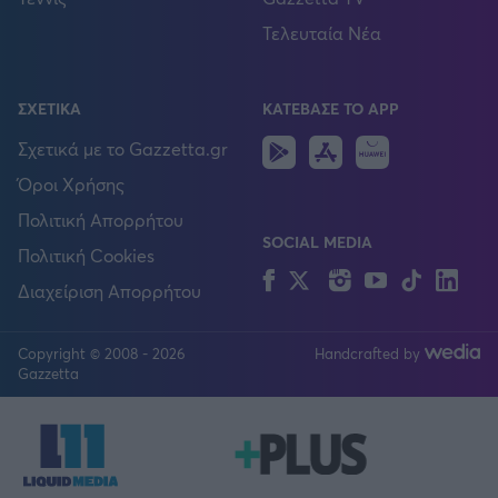
Τελευταία Νέα
ΣΧΕΤΙΚΑ
ΚΑΤΕΒΑΣΕ ΤΟ APP
Android
IOS
Huawei
Σχετικά με το Gazzetta.gr
Όροι Χρήσης
Πολιτική Απορρήτου
SOCIAL MEDIA
Πολιτική Cookies
Facebook
Twitter
Instagram
YouTube
TikTok
Lin
Διαχείριση Απορρήτου
Copyright © 2008 - 2026
Handcrafted by
FOLLOW US
Gazzetta