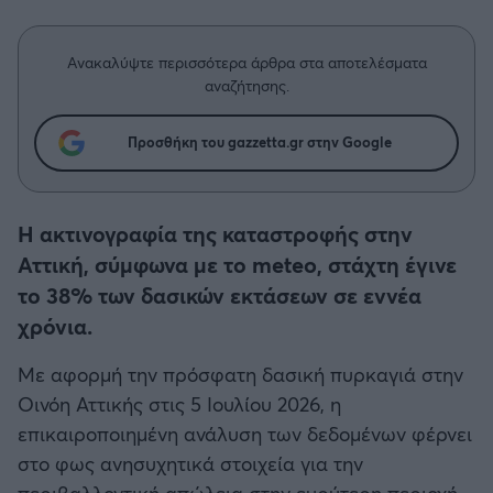
Η μητρότητα στον πάγκο
Δημήτρης Τσορμπατζόγλου
Συνεντεύξεις
Άρης
Μεγάλη μου Αγάπη
Ανακαλύψτε περισσότερα άρθρα στα αποτελέσματα
Μια Ιστορία από την Πόλη
αναζήτησης.
Λεβαδειακός
Προσθήκη του gazzetta.gr στην Google
ΟΦΗ
Βόλος
Η ακτινογραφία της καταστροφής στην
Αττική, σύμφωνα με το meteo, στάχτη έγινε
Ατρόμητος Αθηνών
το 38% των δασικών εκτάσεων σε εννέα
χρόνια.
Κηφισιά
Με αφορμή την πρόσφατη δασική πυρκαγιά στην
Αστέρας Τρίπολης
Οινόη Αττικής στις 5 Ιουλίου 2026, η
επικαιροποιημένη ανάλυση των δεδομένων φέρνει
Παναιτωλικός
στο φως ανησυχητικά στοιχεία για την
περιβαλλοντική απώλεια στην ευρύτερη περιοχή