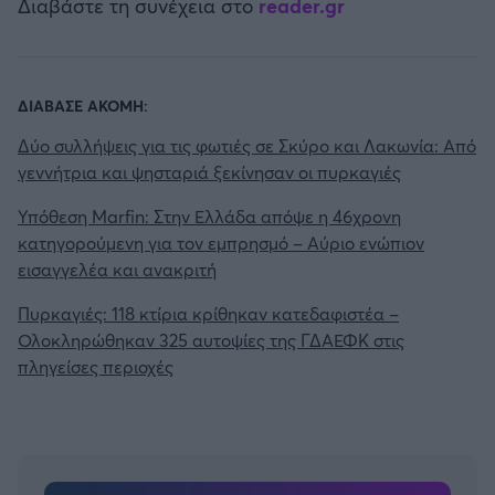
Διαβάστε τη συνέχεια στο
reader.gr
ΔΙΑΒΑΣΕ ΑΚΟΜΗ:
Δύο συλλήψεις για τις φωτιές σε Σκύρο και Λακωνία: Από
γεννήτρια και ψησταριά ξεκίνησαν οι πυρκαγιές
Υπόθεση Marfin: Στην Ελλάδα απόψε η 46χρονη
κατηγορούμενη για τον εμπρησμό – Αύριο ενώπιον
εισαγγελέα και ανακριτή
Πυρκαγιές: 118 κτίρια κρίθηκαν κατεδαφιστέα –
Ολοκληρώθηκαν 325 αυτοψίες της ΓΔΑΕΦΚ στις
πληγείσες περιοχές