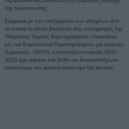
Καλαμάτα
της πρωτεύουσας.
Ηρακλής
Σύμφωνα με την επεξεργασία των στοιχείων από
το meteo (η οποία βασίζεται στις καταγραφές της
Μπαρτσελόνα
Υπηρεσίας Ταχείας Χαρτογράφησης Copernicus
και του Ευρωπαϊκού Παρατηρητηρίου για Δασικές
Ρεάλ Μαδρίτης
Πυρκαγιές - EFFIS), η τελευταία εννιαετία (2017-
2025) έχει αφήσει ένα βαθύ και δυσαναπλήρωτο
Ατλέτικο Μαδρίτης
αποτύπωμα στο φυσικό ανάγλυφο της Αττικής.
Μάντσεστερ Γιουνάιτεντ
Μάντσεστερ Σίτι
Λίβερπουλ
Τσέλσι