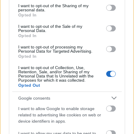
not limited to your visit or usage behaviour. You may click to
I want to opt-out of the Sharing of my
personal data.
grant or deny consent to Google and its third-party tags to
Opted In
use your data for below specified purposes in below Google
BEST OF
INTERNET
consent section.
I want to opt-out of the Sale of my
Personal Data.
Opted In
I want to opt-out of processing my
Personal Data for Targeted Advertising.
Opted In
I want to opt-out of Collection, Use,
Retention, Sale, and/or Sharing of my
Personal Data that Is Unrelated with the
Purposes for which it was collected.
Opted Out
Google consents
I want to allow Google to enable storage
related to advertising like cookies on web or
device identifiers in apps.
6 γραφικά χωριά των Κυκλάδων που αξίζει να
I want to allow my user data to be sent to