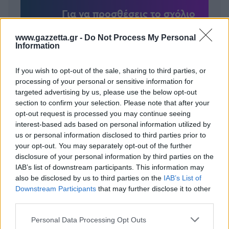
Για να προσθέσεις το σχόλιο
σου πρέπει να συνδεθείς
www.gazzetta.gr -
Do Not Process My Personal
στο my gazzetta!
Information
If you wish to opt-out of the sale, sharing to third parties, or
Εγγραφή
Σύνδεση
processing of your personal or sensitive information for
targeted advertising by us, please use the below opt-out
section to confirm your selection. Please note that after your
opt-out request is processed you may continue seeing
interest-based ads based on personal information utilized by
us or personal information disclosed to third parties prior to
your opt-out. You may separately opt-out of the further
disclosure of your personal information by third parties on the
IAB’s list of downstream participants. This information may
also be disclosed by us to third parties on the
IAB’s List of
Downstream Participants
that may further disclose it to other
third parties.
Please note that this website/app uses one or more Google
Personal Data Processing Opt Outs
services and may gather and store information including but