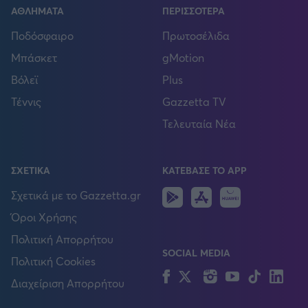
ΑΘΛΗΜΑΤΑ
ΠΕΡΙΣΣΟΤΕΡΑ
Ποδόσφαιρο
Πρωτοσέλιδα
Μπάσκετ
gMotion
Βόλεϊ
Plus
Τέννις
Gazzetta TV
Τελευταία Νέα
ΣΧΕΤΙΚΑ
ΚΑΤΕΒΑΣΕ ΤΟ APP
Android
IOS
Huawei
Σχετικά με το Gazzetta.gr
Όροι Χρήσης
Πολιτική Απορρήτου
SOCIAL MEDIA
Πολιτική Cookies
Facebook
Twitter
Instagram
YouTube
TikTok
Lin
Διαχείριση Απορρήτου