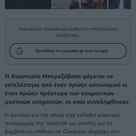
Η μητρότητα στον πάγκο
Δημήτρης Τσορμπατζόγλου
Συνεντεύξεις
Άρης
Μεγάλη μου Αγάπη
Μια Ιστορία από την Πόλη
Λεβαδειακός
Ανακαλύψτε περισσότερα άρθρα στα αποτελέσματα
αναζήτησης.
ΟΦΗ
Προσθήκη του gazzetta.gr στην Google
Βόλος
Ατρόμητος Αθηνών
Η Αναστασία Μπερεζόβσκα φέρεται να
εκτελέστηκε από έναν πρώην αστυνομικό κι
Κηφισιά
έναν πρώην πράκτορα των ουκρανικών
μυστικών υπηρεσιών, οι οποί συνελήφθησαν
Αστέρας Τρίπολης
Η γυναίκα για την οποία είχε εκδοθεί κόκκινος
συναγερμός της Ιντερπόλ ως ύποπτη για τη
Παναιτωλικός
βομβιστική επίθεση σε Ουκρανό ολιγάρχη στο