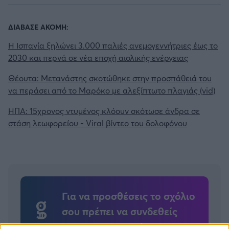
ΔΙΑΒΑΣΕ ΑΚΟΜΗ:
Η Ισπανία ξηλώνει 3.000 παλιές ανεμογεννήτριες έως το
2030 και περνά σε νέα εποχή αιολικής ενέργειας
Θέουτα: Μετανάστης σκοτώθηκε στην προσπάθειά του
να περάσει από το Μαρόκο με αλεξίπτωτο πλαγιάς (vid)
ΗΠΑ: 15χρονος ντυμένος κλόουν σκότωσε άνδρα σε
στάση λεωφορείου - Viral βίντεο του δολοφόνου
Για να προσθέσεις το σχόλιο
σου πρέπει να συνδεθείς
στο my gazzetta!