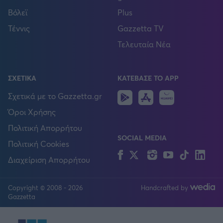
Βόλεϊ
Plus
Τέννις
Gazzetta TV
Τελευταία Νέα
ΣΧΕΤΙΚΑ
ΚΑΤΕΒΑΣΕ ΤΟ APP
Android
IOS
Huawei
Σχετικά με το Gazzetta.gr
Όροι Χρήσης
Πολιτική Απορρήτου
SOCIAL MEDIA
Πολιτική Cookies
Facebook
Twitter
Instagram
YouTube
TikTok
Lin
Διαχείριση Απορρήτου
Copyright © 2008 - 2026
Handcrafted by
FOLLOW US
Gazzetta