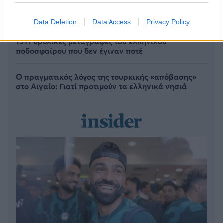
γέμισε η Ιταλίδα»: Η λεπτομέρεια που κανείς δεν
ανέφερε
Data Deletion
Data Access
Privacy Policy
15+1 θρυλικές μεταγραφές του ελληνικού
ποδοσφαίρου που δεν έγιναν ποτέ
Ο πραγματικός λόγος της τουρκικής «απόβασης»
στο Αιγαίο: Γιατί προτιμούν τα ελληνικά νησιά