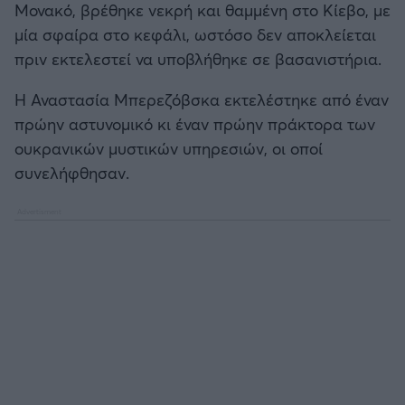
Μονακό, βρέθηκε νεκρή και θαμμένη στο Κίεβο, με
Καλαμάτα
μία σφαίρα στο κεφάλι, ωστόσο δεν αποκλείεται
πριν εκτελεστεί να υποβλήθηκε σε βασανιστήρια.
Ηρακλής
Η Αναστασία Μπερεζόβσκα εκτελέστηκε από έναν
Μπαρτσελόνα
πρώην αστυνομικό κι έναν πρώην πράκτορα των
ουκρανικών μυστικών υπηρεσιών, οι οποί
Ρεάλ Μαδρίτης
συνελήφθησαν.
Ατλέτικο Μαδρίτης
Μάντσεστερ Γιουνάιτεντ
Μάντσεστερ Σίτι
Λίβερπουλ
Τσέλσι