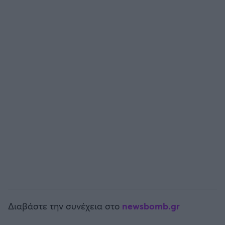
Άρσεναλ
Γιουβέντους
Μίλαν
Ίντερ
Μπάγερν Μονάχου
Παρί Σεν Ζερμέν
Διαβάστε την συνέχεια στο
newsbomb.gr