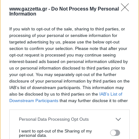
www.gazzetta.gr -
Do Not Process My Personal
Information
Εγγραφή
Σύνδεση
If you wish to opt-out of the sale, sharing to third parties, or
processing of your personal or sensitive information for
targeted advertising by us, please use the below opt-out
section to confirm your selection. Please note that after your
opt-out request is processed you may continue seeing
interest-based ads based on personal information utilized by
us or personal information disclosed to third parties prior to
your opt-out. You may separately opt-out of the further
disclosure of your personal information by third parties on the
IAB’s list of downstream participants. This information may
also be disclosed by us to third parties on the
IAB’s List of
Downstream Participants
that may further disclose it to other
third parties.
Please note that this website/app uses one or more Google
Personal Data Processing Opt Outs
services and may gather and store information including but
not limited to your visit or usage behaviour. You may click to
I want to opt-out of the Sharing of my
BEST OF
INTERNET
personal data.
grant or deny consent to Google and its third-party tags to