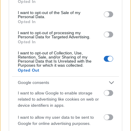
Opted In
use your data for below specified purposes in below Google
consent section.
I want to opt-out of the Sale of my
Personal Data.
Opted In
I want to opt-out of processing my
Personal Data for Targeted Advertising.
Opted In
I want to opt-out of Collection, Use,
Retention, Sale, and/or Sharing of my
Personal Data that Is Unrelated with the
Purposes for which it was collected.
Opted Out
Google consents
I want to allow Google to enable storage
related to advertising like cookies on web or
Πέρα από τη Λισαβόνα: 10 μαγευτικοί προορισμοί
device identifiers in apps.
της Πορτογαλίας
I want to allow my user data to be sent to
Το καλά κρυμμένο μυστικό της Κρήτης: Το φαράγγι
Google for online advertising purposes.
των Αγίων και η μαγευτική παραλία στο Λιβυκό