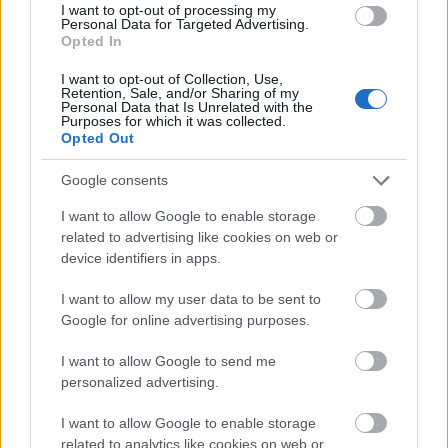
I want to opt-out of processing my
ιστοτόπων ντοπαμίνης έχει γίνει ένα πραγματικό
Personal Data for Targeted Advertising.
μυστικό επιβίωσης εν μέσω του υψηλού κόστους
Opted In
διαβίωσης και του συνεχούς πειρασμού των
I want to opt-out of Collection, Use,
Retention, Sale, and/or Sharing of my
διαφημίσεων. Το πραγματικό όφελος είναι η
Personal Data that Is Unrelated with the
εξοικονόμηση χρημάτων, αλλά με την πρόσθετη
Purposes for which it was collected.
Opted Out
ψυχολογική ικανοποίηση ότι περνάς μέσα από την
εθιστική εμπειρία των αγορών.
Google consents
I want to allow Google to enable storage
related to advertising like cookies on web or
device identifiers in apps.
I want to allow my user data to be sent to
Google for online advertising purposes.
I want to allow Google to send me
personalized advertising.
I want to allow Google to enable storage
related to analytics like cookies on web or