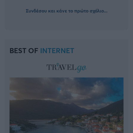
Συνδέσου και κάνε το πρώτο σχόλιο...
BEST OF
INTERNET