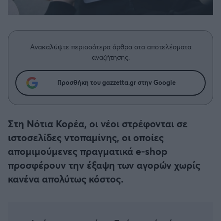
Η μητρότητα στον πάγκο
Δημήτρης Τσορμπατζόγλου
Συνεντεύξεις
Άρης
Μεγάλη μου Αγάπη
Μια Ιστορία από την Πόλη
Λεβαδειακός
Ανακαλύψτε περισσότερα άρθρα στα αποτελέσματα
αναζήτησης.
ΟΦΗ
Προσθήκη του gazzetta.gr στην Google
Βόλος
Ατρόμητος Αθηνών
Στη Νότια Κορέα, οι νέοι στρέφονται σε
ιστοσελίδες ντοπαμίνης, οι οποίες
Κηφισιά
απομιμούμενες πραγματικά e-shop
προσφέρουν την έξαψη των αγορών χωρίς
Αστέρας Τρίπολης
κανένα απολύτως κόστος.
Παναιτωλικός