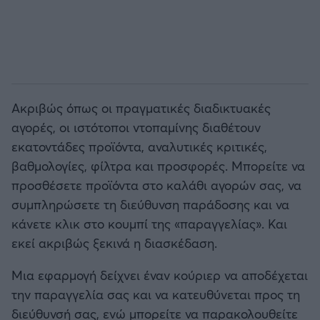
Ακριβώς όπως οι πραγματικές διαδικτυακές
αγορές, οι ιστότοποι ντοπαμίνης διαθέτουν
εκατοντάδες προϊόντα, αναλυτικές κριτικές,
βαθμολογίες, φίλτρα και προσφορές. Μπορείτε να
προσθέσετε προϊόντα στο καλάθι αγορών σας, να
συμπληρώσετε τη διεύθυνση παράδοσης και να
κάνετε κλικ στο κουμπί της «παραγγελίας». Και
εκεί ακριβώς ξεκινά η διασκέδαση.
Μια εφαρμογή δείχνει έναν κούριερ να αποδέχεται
την παραγγελία σας και να κατευθύνεται προς τη
διεύθυνσή σας, ενώ μπορείτε να παρακολουθείτε