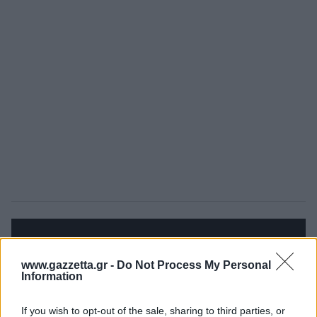
www.gazzetta.gr -
Do Not Process My Personal
Information
If you wish to opt-out of the sale, sharing to third parties, or