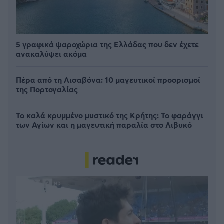
5 γραφικά ψαροχώρια της Ελλάδας που δεν έχετε
ανακαλύψει ακόμα
Πέρα από τη Λισαβόνα: 10 μαγευτικοί προορισμοί
της Πορτογαλίας
Το καλά κρυμμένο μυστικό της Κρήτης: Το φαράγγι
των Αγίων και η μαγευτική παραλία στο Λιβυκό