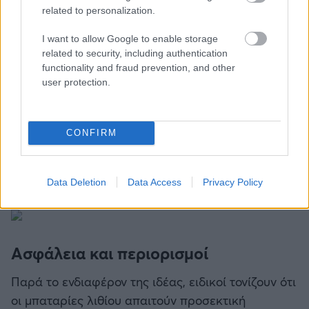
related to personalization.
I want to allow Google to enable storage
related to security, including authentication
functionality and fraud prevention, and other
user protection.
Έρευνες πανεπιστημίων που εξετάζουν παρόμοιες
τεχνολογίες αναφέρουν ότι περίπου το 50% των
CONFIRM
κυψελών από απορριπτόμενες μπαταρίες μπορεί
να είναι κατάλληλο για επαναχρησιμοποίηση, υπό
Data Deletion
Data Access
Privacy Policy
προϋποθέσεις ελέγχου και αξιολόγησης.
Ασφάλεια και περιορισμοί
Παρά το ενδιαφέρον της ιδέας, ειδικοί τονίζουν ότι
οι μπαταρίες λιθίου απαιτούν προσεκτική