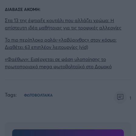
ΔΙΑΒΑΣΕ ΑΚΟΜΗ:
Στα 13 της έφτιαξε κουτάλι που αλλάζει χρώμα: Η
απίστευτη ιδέα μαθήτριας για τις τροφικές αλλεργίες
Το πιο περίπλοκο ρολόι-«λαβύρινθος» στον κόσμο:
Διαθέτει 63 επιπλέον λειτουργίες (vid)
«Φαέθων»: Εισέρχεται σε φάση υλοποίησης το
πρωτοποριακό mega φωτοβολταϊκό στο Δομοκό
Tags:
ΦΩΤΟΒΟΛΤΑΙΚΑ
1