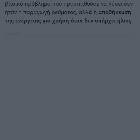
βασικό πρόβλημα που προσπαθούσε να λύσει δεν
ήταν η παραγωγή ρεύματος, αλλ
ά η αποθήκευση
Άρσεναλ
της ενέργειας για χρήση όταν δεν υπάρχει ήλιος.
Γιουβέντους
Μίλαν
Ίντερ
Μπάγερν Μονάχου
Παρί Σεν Ζερμέν