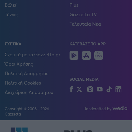
Βόλεϊ
Plus
Τέννις
Gazzetta TV
Τελευταία Νέα
ΣΧΕΤΙΚΑ
ΚΑΤΕΒΑΣΕ ΤΟ APP
Android
IOS
Huawei
Σχετικά με το Gazzetta.gr
Όροι Χρήσης
Πολιτική Απορρήτου
SOCIAL MEDIA
Πολιτική Cookies
Facebook
Twitter
Instagram
YouTube
TikTok
Lin
Διαχείριση Απορρήτου
Copyright © 2008 - 2026
Handcrafted by
FOLLOW US
Gazzetta