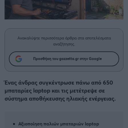
Η μητρότητα στον πάγκο
Δημήτρης Τσορμπατζόγλου
Συνεντεύξεις
Άρης
Μεγάλη μου Αγάπη
Μια Ιστορία από την Πόλη
Λεβαδειακός
Ανακαλύψτε περισσότερα άρθρα στα αποτελέσματα
ΟΦΗ
αναζήτησης.
Βόλος
Προσθήκη του gazzetta.gr στην Google
Ατρόμητος Αθηνών
Ένας άνδρας συγκέντρωσε πάνω από 650
Κηφισιά
μπαταρίες laptop και τις μετέτρεψε σε
σύστημα αποθήκευσης ηλιακής ενέργειας.
Αστέρας Τρίπολης
Παναιτωλικός
Αξιοποίηση παλιών μπαταριών laptop