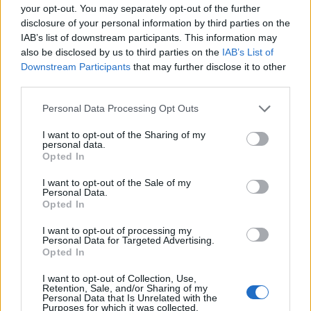
your opt-out. You may separately opt-out of the further
Η εγκατάσταση τοποθετήθηκε σε ξεχωριστό χώρο,
disclosure of your personal information by third parties on the
περίπου 50 μέτρα από την κατοικία, με στόχο την
IAB’s list of downstream participants. This information may
καλύτερη οργάνωση και την ασφάλεια του
also be disclosed by us to third parties on the
IAB’s List of
Downstream Participants
that may further disclose it to other
συστήματος. Η όλη διάταξη περιλαμβάνει ηλιακά
third parties.
πάνελ, συστήματα φόρτισης και μετατροπείς,
Please note that this website/app uses one or more Google
ώστε η ενέργεια να μπορεί να αποθηκεύεται και να
Personal Data Processing Opt Outs
services and may gather and store information including but
χρησιμοποιείται όταν χρειάζεται.
not limited to your visit or usage behaviour. You may click to
I want to opt-out of the Sharing of my
personal data.
grant or deny consent to Google and its third-party tags to
Opted In
Πώς λειτουργεί το σύστημα
use your data for below specified purposes in below Google
consent section.
I want to opt-out of the Sale of my
Personal Data.
Η εγκατάσταση βασίζεται στη λογική των off-grid
Opted In
φωτοβολταϊκών συστημάτων, όπου τα πάνελ
παράγουν ενέργεια κατά τη διάρκεια της ημέρας
I want to opt-out of processing my
Personal Data for Targeted Advertising.
και αυτή αποθηκεύεται σε μπαταρίες για χρήση τη
Opted In
νύχτα ή σε περιόδους μειωμένης ηλιοφάνειας.
I want to opt-out of Collection, Use,
Retention, Sale, and/or Sharing of my
Personal Data that Is Unrelated with the
Purposes for which it was collected.