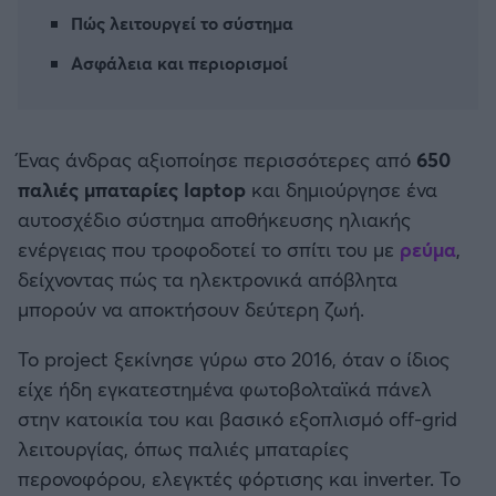
Καλαμάτα
Πώς λειτουργεί το σύστημα
Ασφάλεια και περιορισμοί
Ηρακλής
Μπαρτσελόνα
Ένας άνδρας αξιοποίησε περισσότερες από
650
παλιές μπαταρίες laptop
και δημιούργησε ένα
Ρεάλ Μαδρίτης
αυτοσχέδιο σύστημα αποθήκευσης ηλιακής
ενέργειας που τροφοδοτεί το σπίτι του με
ρεύμα
,
Ατλέτικο Μαδρίτης
δείχνοντας πώς τα ηλεκτρονικά απόβλητα
μπορούν να αποκτήσουν δεύτερη ζωή.
Μάντσεστερ Γιουνάιτεντ
Το project ξεκίνησε γύρω στο 2016, όταν ο ίδιος
Μάντσεστερ Σίτι
είχε ήδη εγκατεστημένα φωτοβολταϊκά πάνελ
στην κατοικία του και βασικό εξοπλισμό off-grid
Λίβερπουλ
λειτουργίας, όπως παλιές μπαταρίες
περονοφόρου, ελεγκτές φόρτισης και inverter. Το
Τσέλσι