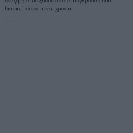
αναζήτηση διεξόδου από τη σύγκρουση που
διαρκεί πλέον πέντε χρόνια.
Άρσεναλ
Γιουβέντους
Μίλαν
Ίντερ
Μπάγερν Μονάχου
Παρί Σεν Ζερμέν