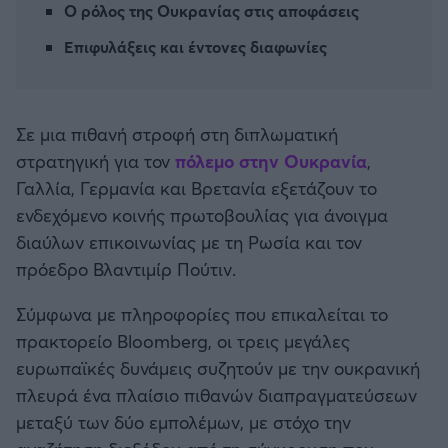
Ο ρόλος της Ουκρανίας στις αποφάσεις
Καλαμάτα
Επιφυλάξεις και έντονες διαφωνίες
Ηρακλής
Μπαρτσελόνα
Σε μια πιθανή στροφή στη διπλωματική
στρατηγική για τον
πόλεμο στην Ουκρανία
,
Ρεάλ Μαδρίτης
Γαλλία, Γερμανία και Βρετανία εξετάζουν το
ενδεχόμενο κοινής πρωτοβουλίας για άνοιγμα
Ατλέτικο Μαδρίτης
διαύλων επικοινωνίας με τη Ρωσία και τον
πρόεδρο Βλαντιμίρ Πούτιν.
Μάντσεστερ Γιουνάιτεντ
Σύμφωνα με πληροφορίες που επικαλείται το
Μάντσεστερ Σίτι
πρακτορείο Bloomberg, οι τρεις μεγάλες
ευρωπαϊκές δυνάμεις συζητούν με την ουκρανική
Λίβερπουλ
πλευρά ένα πλαίσιο πιθανών διαπραγματεύσεων
μεταξύ των δύο εμπολέμων, με στόχο την
Τσέλσι