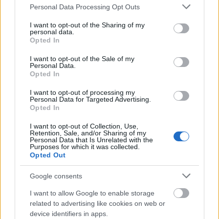
Ρωσία, αντί για μια πρόωρη έναρξη συνομιλιών
Please note that this website/app uses one or more Google
Personal Data Processing Opt Outs
services and may gather and store information including but
χωρίς σαφείς εγγυήσεις αποτελέσματος.
not limited to your visit or usage behaviour. You may click to
I want to opt-out of the Sharing of my
personal data.
grant or deny consent to Google and its third-party tags to
Το ζήτημα παραμένει ανοιχτό και αναμένεται να
Opted In
use your data for below specified purposes in below Google
αποτελέσει αντικείμενο έντονων διπλωματικών
consent section.
I want to opt-out of the Sale of my
διεργασιών το επόμενο διάστημα.
Personal Data.
Opted In
I want to opt-out of processing my
Personal Data for Targeted Advertising.
Opted In
I want to opt-out of Collection, Use,
Retention, Sale, and/or Sharing of my
Personal Data that Is Unrelated with the
Purposes for which it was collected.
Opted Out
Google consents
I want to allow Google to enable storage
related to advertising like cookies on web or
device identifiers in apps.