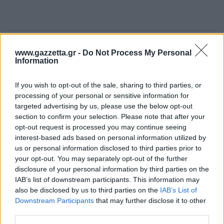
Επιφυλάξεις και έντονες διαφωνίες
www.gazzetta.gr -
Do Not Process My Personal
Information
Την ίδια ώρα, δεν λείπουν οι έντονες επιφυλάξεις
στο εσωτερικό των ευρωπαϊκών κυβερνήσεων.
If you wish to opt-out of the sale, sharing to third parties, or
processing of your personal or sensitive information for
Ορισμένοι αξιωματούχοι εκτιμούν ότι η Ρωσία δεν
targeted advertising by us, please use the below opt-out
έχει δείξει πρόθεση για ουσιαστικές
section to confirm your selection. Please note that after your
διαπραγματεύσεις, επισημαίνοντας τις σκληρές
opt-out request is processed you may continue seeing
απαιτήσεις που εξακολουθεί να προβάλλει η
interest-based ads based on personal information utilized by
us or personal information disclosed to third parties prior to
Μόσχα.
your opt-out. You may separately opt-out of the further
disclosure of your personal information by third parties on the
Σύμφωνα με αυτή την οπτική, προτεραιότητα θα
IAB’s list of downstream participants. This information may
πρέπει να παραμείνει η ενίσχυση της Ουκρανίας
also be disclosed by us to third parties on the
IAB’s List of
με στρατιωτική και οικονομική στήριξη, καθώς και
Downstream Participants
that may further disclose it to other
third parties.
η περαιτέρω ενίσχυση των κυρώσεων προς τη