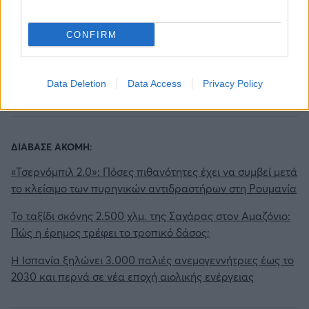
Η νέα «Μωβ Γραμμή» του Μετρό: Ποιοι θα
είναι οι 20 νέοι σταθμοί
CONFIRM
Κύπρος: Είχε πρόβλημα στην πισίνα του -
Βρήκε μια τεράστια οχιά εγκατεστημένη στο
skimmer
Data Deletion
Data Access
Privacy Policy
ΔΙΑΒΑΣΕ ΑΚΟΜΗ:
«Τσερνόμπιλ 2.0»: Πόσες πιθανότητες έχει να συμβεί μετά
το κλείσιμο των πυρηνικών αντιδραστήρων στη Ρουμανία
Το ταξίδι σκόνης 2.500 χλμ. της Σαχάρας στον Αμαζόνιο:
Πώς η έρημος τρέφει το τροπικό δάσος;
Η Ισπανία ξηλώνει 3.000 παλιές ανεμογεννήτριες έως το
2030 και περνά σε νέα εποχή αιολικής ενέργειας