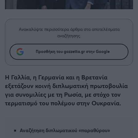
Η μητρότητα στον πάγκο
Δημήτρης Τσορμπατζόγλου
Συνεντεύξεις
Άρης
Μεγάλη μου Αγάπη
Μια Ιστορία από την Πόλη
Λεβαδειακός
Ανακαλύψτε περισσότερα άρθρα στα αποτελέσματα
αναζήτησης.
ΟΦΗ
Προσθήκη του gazzetta.gr στην Google
Βόλος
Ατρόμητος Αθηνών
Η Γαλλία, η Γερμανία και η Βρετανία
εξετάζουν κοινή διπλωματική πρωτοβουλία
Κηφισιά
για συνομιλίες με τη Ρωσία, με στόχο τον
τερματισμό του πολέμου στην Ουκρανία.
Αστέρας Τρίπολης
Παναιτωλικός
Αναζήτηση διπλωματικού «παραθύρου»