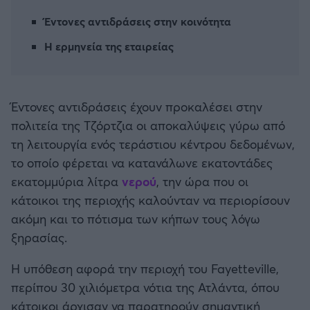
Καλαμάτα
Έντονες αντιδράσεις στην κοινότητα
Η ερμηνεία της εταιρείας
Ηρακλής
Μπαρτσελόνα
Έντονες αντιδράσεις έχουν προκαλέσει στην
Ρεάλ Μαδρίτης
πολιτεία της Τζόρτζια οι αποκαλύψεις γύρω από
τη λειτουργία ενός τεράστιου κέντρου δεδομένων,
Ατλέτικο Μαδρίτης
το οποίο φέρεται να κατανάλωνε εκατοντάδες
εκατομμύρια λίτρα
νερού
, την ώρα που οι
Μάντσεστερ Γιουνάιτεντ
κάτοικοι της περιοχής καλούνταν να περιορίσουν
ακόμη και το πότισμα των κήπων τους λόγω
Μάντσεστερ Σίτι
ξηρασίας.
Η υπόθεση αφορά την περιοχή του Fayetteville,
Λίβερπουλ
περίπου 30 χιλιόμετρα νότια της Ατλάντα, όπου
κάτοικοι άρχισαν να παρατηρούν σημαντική
Τσέλσι