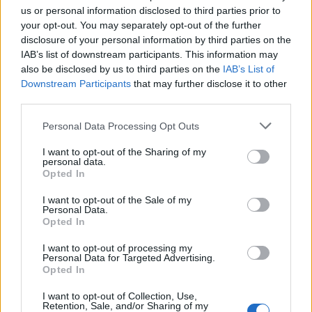
us or personal information disclosed to third parties prior to
your opt-out. You may separately opt-out of the further
Δείτε αυτή τη δημοσίευση στο Instagram.
disclosure of your personal information by third parties on the
IAB’s list of downstream participants. This information may
also be disclosed by us to third parties on the
IAB’s List of
Downstream Participants
that may further disclose it to other
third parties.
Please note that this website/app uses one or more Google
Personal Data Processing Opt Outs
services and may gather and store information including but
not limited to your visit or usage behaviour. You may click to
I want to opt-out of the Sharing of my
personal data.
grant or deny consent to Google and its third-party tags to
Opted In
use your data for below specified purposes in below Google
Η δημοσίευση κοινοποιήθηκε από το χρήστη James Clifton for Fayette County Commissioner (@clifton.county_commissioner)
consent section.
I want to opt-out of the Sale of my
Personal Data.
Opted In
I want to opt-out of processing my
Personal Data for Targeted Advertising.
Opted In
I want to opt-out of Collection, Use,
Retention, Sale, and/or Sharing of my