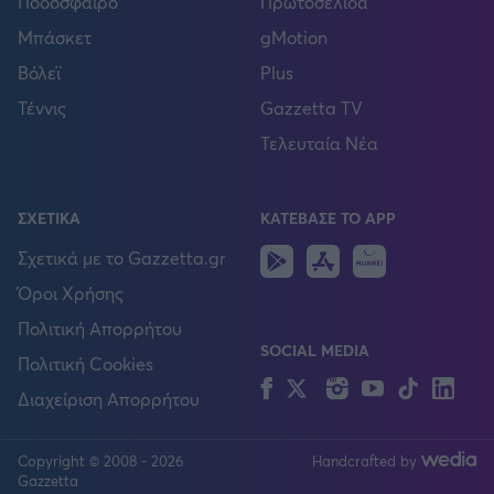
Ποδόσφαιρο
Πρωτοσέλιδα
Μπάσκετ
gMotion
Βόλεϊ
Plus
Τέννις
Gazzetta TV
Τελευταία Νέα
ΣΧΕΤΙΚΑ
ΚΑΤΕΒΑΣΕ ΤΟ APP
Android
IOS
Huawei
Σχετικά με το Gazzetta.gr
Όροι Χρήσης
Πολιτική Απορρήτου
SOCIAL MEDIA
Πολιτική Cookies
Facebook
Twitter
Instagram
YouTube
TikTok
Lin
Διαχείριση Απορρήτου
Copyright © 2008 - 2026
Handcrafted by
FOLLOW US
Gazzetta