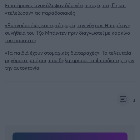
Επιστήμονες ανακάλυψαν δύο νέες εποχές στη Γη και
«τελείωσαν» τις παραδοσιακές
«Ξυπνούσε έως και εφτά φορές την νύχτα»: Η περίεργη
συνήθεια του Τζο Μπάιντεν πριν διαγνωστεί με καρκίνο
του προστάτη
«Τα παιδιά έχουν στομαχικές διαταραχές»: Τα τελευταία
μηνύματα μητέρας που δηλητηρίασε τα 4 παιδιά της πριν
την αυτοκτονία
3