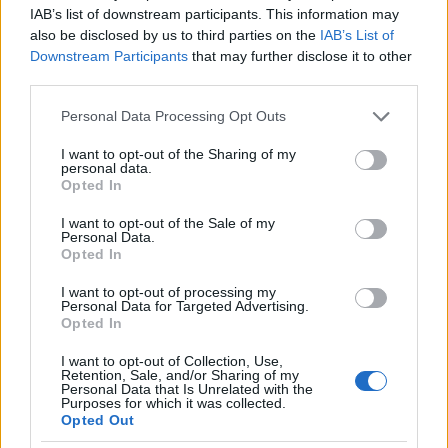
IAB’s list of downstream participants. This information may
also be disclosed by us to third parties on the
IAB’s List of
Downstream Participants
that may further disclose it to other
third parties.
Please note that this website/app uses one or more Google
Personal Data Processing Opt Outs
services and may gather and store information including but
not limited to your visit or usage behaviour. You may click to
I want to opt-out of the Sharing of my
personal data.
grant or deny consent to Google and its third-party tags to
Opted In
use your data for below specified purposes in below Google
consent section.
I want to opt-out of the Sale of my
Personal Data.
Opted In
I want to opt-out of processing my
Personal Data for Targeted Advertising.
Opted In
I want to opt-out of Collection, Use,
Retention, Sale, and/or Sharing of my
Personal Data that Is Unrelated with the
Purposes for which it was collected.
TI ΔΙΑΒΑΖΕΤΑΙ
Opted Out