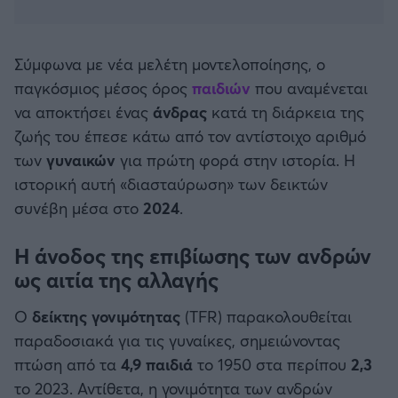
Καλαμάτα
Ηρακλής
Σύμφωνα με νέα μελέτη μοντελοποίησης, ο
παγκόσμιος μέσος όρος
παιδιών
που αναμένεται
Μπαρτσελόνα
να αποκτήσει ένας
άνδρας
κατά τη διάρκεια της
ζωής του έπεσε κάτω από τον αντίστοιχο αριθμό
Ρεάλ Μαδρίτης
των
γυναικών
για πρώτη φορά στην ιστορία. Η
ιστορική αυτή «διασταύρωση» των δεικτών
Ατλέτικο Μαδρίτης
συνέβη μέσα στο
2024
.
Η άνοδος της επιβίωσης των ανδρών
Μάντσεστερ Γιουνάιτεντ
ως αιτία της αλλαγής
Μάντσεστερ Σίτι
Ο
δείκτης γονιμότητας
(TFR) παρακολουθείται
παραδοσιακά για τις γυναίκες, σημειώνοντας
Λίβερπουλ
πτώση από τα
4,9 παιδιά
το 1950 στα περίπου
2,3
το 2023. Αντίθετα, η γονιμότητα των ανδρών
Τσέλσι