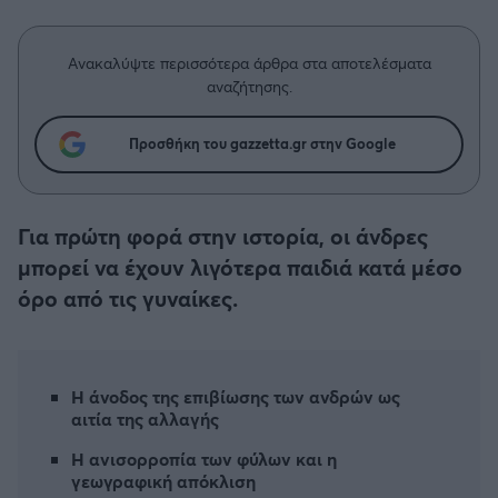
Η μητρότητα στον πάγκο
Δημήτρης Τσορμπατζόγλου
Συνεντεύξεις
Άρης
Μεγάλη μου Αγάπη
Ανακαλύψτε περισσότερα άρθρα στα αποτελέσματα
Μια Ιστορία από την Πόλη
αναζήτησης.
Λεβαδειακός
Προσθήκη του gazzetta.gr στην Google
ΟΦΗ
Βόλος
Για πρώτη φορά στην ιστορία, οι άνδρες
μπορεί να έχουν λιγότερα παιδιά κατά μέσο
Ατρόμητος Αθηνών
όρο από τις γυναίκες.
Κηφισιά
Αστέρας Τρίπολης
Η άνοδος της επιβίωσης των ανδρών ως
αιτία της αλλαγής
Παναιτωλικός
Η ανισορροπία των φύλων και η
γεωγραφική απόκλιση