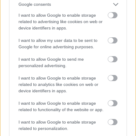
Ο Ηλίας Κασιδιάρης ανακοίνωσε τη
Google consents
δημιουργία νέου κόμματος: «Επιστρέφω
I want to allow Google to enable storage
δυναμικά» (vid)
related to advertising like cookies on web or
Έγκλημα στην Κρήτη: Οι διαβολικές
device identifiers in apps.
συμπτώσεις των δυο τροχαίων μεταξύ
I want to allow my user data to be sent to
ξαδέρφων (vid)
Google for online advertising purposes.
Ο Ζωντανός Νοστράδαμος προβλέπει πότε θα
I want to allow Google to send me
τελειώσει ο πόλεμος με το Ιράν: «Υπάρχουν
personalized advertising.
ακόμη πολλά που μπορεί να συμβούν»
I want to allow Google to enable storage
related to analytics like cookies on web or
device identifiers in apps.
ΔΙΑΒΑΣΕ ΑΚΟΜΗ:
I want to allow Google to enable storage
Η Gen Z κοιμάται στις 9 το βράδυ – Και έχει τους λόγους
related to functionality of the website or app.
της
I want to allow Google to enable storage
Η ιδανική διαφορά ηλικίας στο ζευγάρι: Τι δείχνουν νέες
related to personalization.