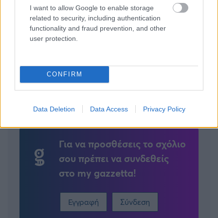
έρευνες
I want to allow Google to enable storage
related to security, including authentication
Σε πνίγει το άγχος; 5 τεχνικές που ηρεμούν το νευρικό
functionality and fraud prevention, and other
σου σύστημα σε μόλις 10' - Η μία είναι πολύ απλή
user protection.
CONFIRM
Tags:
ΠΑΙΔΙ
Data Deletion
Data Access
Privacy Policy
Για να προσθέσεις το σχόλιο
σου πρέπει να συνδεθείς
στο my gazzetta!
Εγγραφή
Σύνδεση