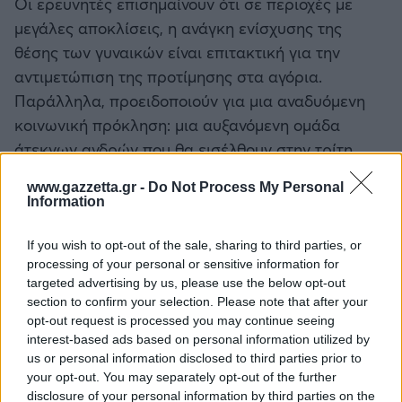
Οι ερευνητές επισημαίνουν ότι σε περιοχές με
μεγάλες αποκλίσεις, η ανάγκη ενίσχυσης της
θέσης των γυναικών είναι επιτακτική για την
αντιμετώπιση της προτίμησης στα αγόρια.
Παράλληλα, προειδοποιούν για μια αναδυόμενη
κοινωνική πρόκληση: μια αυξανόμενη ομάδα
άτεκνων ανδρών που θα εισέλθουν στην τρίτη
ηλικία χωρίς οικογενειακό δίκτυο υποστήριξης.
www.gazzetta.gr -
Do Not Process My Personal
Information
If you wish to opt-out of the sale, sharing to third parties, or
processing of your personal or sensitive information for
targeted advertising by us, please use the below opt-out
section to confirm your selection. Please note that after your
opt-out request is processed you may continue seeing
interest-based ads based on personal information utilized by
us or personal information disclosed to third parties prior to
your opt-out. You may separately opt-out of the further
disclosure of your personal information by third parties on the