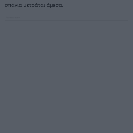
σπάνια μετράται άμεσα.
Άρσεναλ
Γιουβέντους
Μίλαν
Ίντερ
Μπάγερν Μονάχου
Παρί Σεν Ζερμέν