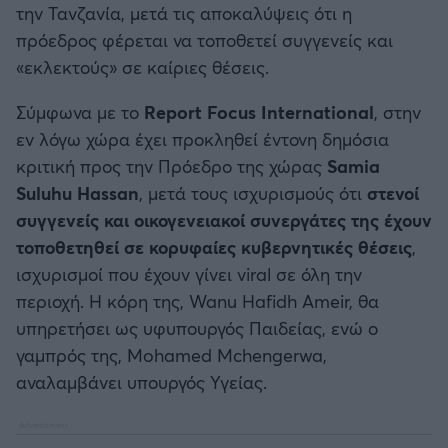
την Τανζανία, μετά τις αποκαλύψεις ότι η
Καλαμάτα
πρόεδρος φέρεται να τοποθετεί συγγενείς και
«εκλεκτούς» σε καίριες θέσεις.
Ηρακλής
Σύμφωνα με το
Report Focus International
, στην
Μπαρτσελόνα
εν λόγω χώρα έχει προκληθεί έντονη δημόσια
κριτική προς την Πρόεδρο της χώρας
Samia
Ρεάλ Μαδρίτης
Suluhu Hassan
, μετά τους ισχυρισμούς ότι
στενοί
συγγενείς και οικογενειακοί συνεργάτες της έχουν
Ατλέτικο Μαδρίτης
τοποθετηθεί σε κορυφαίες κυβερνητικές θέσεις
,
ισχυρισμοί που έχουν γίνει viral σε όλη την
Μάντσεστερ Γιουνάιτεντ
περιοχή. Η κόρη της, Wanu Hafidh Ameir, θα
υπηρετήσει ως υφυπουργός Παιδείας, ενώ ο
Μάντσεστερ Σίτι
γαμπρός της, Mohamed Mchengerwa,
αναλαμβάνει υπουργός Υγείας.
Λίβερπουλ
Τσέλσι