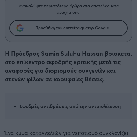
Η μητρότητα στον πάγκο
Δημήτρης Τσορμπατζόγλου
Συνεντεύξεις
Ανακαλύψτε περισσότερα άρθρα στα αποτελέσματα
Άρης
αναζήτησης.
Μεγάλη μου Αγάπη
Μια Ιστορία από την Πόλη
Λεβαδειακός
Προσθήκη του gazzetta.gr στην Google
ΟΦΗ
Η Πρόεδρος Samia Suluhu Hassan βρίσκεται
Βόλος
στο επίκεντρο σφοδρής κριτικής μετά τις
αναφορές για διορισμούς συγγενών και
Ατρόμητος Αθηνών
στενών φίλων σε κορυφαίες θέσεις.
Κηφισιά
Σφοδρές αντιδράσεις από την αντιπολίτευση
Αστέρας Τρίπολης
Παναιτωλικός
Ένα κύμα καταγγελιών για νεποτισμό συγκλονίζει