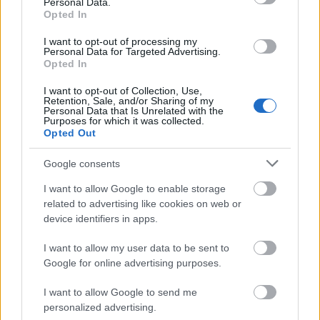
στρατηγό Muhoozi Kainerugaba, επικεφαλής των
Personal Data.
Opted In
ενόπλων δυνάμεων. Στη Ρουάντα, ο πρόεδρος Paul
Kagame έχει πρόσφατα αρνηθεί ότι προετοιμάζει
I want to opt-out of processing my
Personal Data for Targeted Advertising.
την κόρη του, Ange Ingabire Kagame, για πολιτικό
Opted In
ρόλο, τονίζοντας ότι δεν έχει κανενός είδους ειδικό
I want to opt-out of Collection, Use,
δικαίωμα. Οι γιοι του υπηρετούν στις Ένοπλες
Retention, Sale, and/or Sharing of my
Personal Data that Is Unrelated with the
Δυνάμεις της Ρουάντας.
Purposes for which it was collected.
Opted Out
Στο πλαίσιο των ευρύτερων αλλαγών στο
Google consents
κυβερνητικό σχήμα, το ίδιο ρεπορτάζ σημειώνει
ότι η Wanu, 43 ετών, εκπροσωπεί την περιφέρεια
I want to allow Google to enable storage
related to advertising like cookies on web or
Makunduchi στη Ζανζιβάρη, ενώ ο Mchengerwa,
device identifiers in apps.
46 ετών, είναι βουλευτής της περιφέρειας Rufiji
στην περιοχή Pwani. Στο νέο υπουργικό συμβούλιο
I want to allow my user data to be sent to
Google for online advertising purposes.
περιλαμβάνεται και ο Ridhwani Kikwete, γιος του
πρώην προέδρου Jakaya Kikwete, ο οποίος
I want to allow Google to send me
αναλαμβάνει το Υπουργείο Δημόσιας Διοίκησης
personalized advertising.