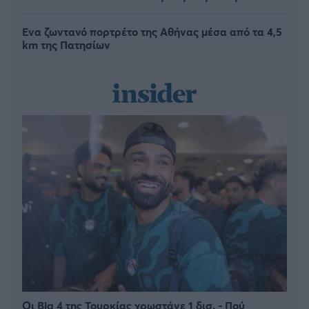
Ένα ζωντανό πορτρέτο της Αθήνας μέσα από τα 4,5
km της Πατησίων
Οι Big 4 της Τουρκίας χρωστάνε 1 δισ. - Πού