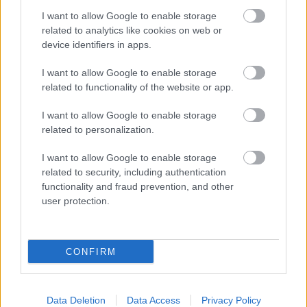
και Καλής Διακυβέρνησης, εκπροσωπώντας την
I want to allow Google to enable storage
περιφέρεια Chalinze. Ο νέος Υπουργός
related to analytics like cookies on web or
Οικονομικών, Khamis Mussa Omar, διαδέχεται τον
device identifiers in apps.
Mwigulu Nchemba, ο οποίος ανέλαβε
I want to allow Google to enable storage
Πρωθυπουργός την προηγούμενη εβδομάδα, ενώ ο
related to functionality of the website or app.
Mahmoud Thabit Kombo παραμένει Υπουργός
Εξωτερικών και Συνεργασίας Ανατολικής Αφρικής.
I want to allow Google to enable storage
related to personalization.
Το νέο υπουργικό συμβούλιο θα ορκιστεί την
Τρίτη.
I want to allow Google to enable storage
related to security, including authentication
ΤΙ ΔΙΑΒΑΖΕΤΑΙ
functionality and fraud prevention, and other
user protection.
CONFIRM
Data Deletion
Data Access
Privacy Policy