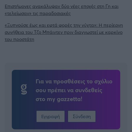
Επιστήμονες ανακάλυψαν δύο νέες εποχές στη Γη και
«τελείωσαν» τις παραδοσιακές
«Ξυπνούσε έως και εφτά φορές την νύχτα»: Η περίεργη
συνήθεια του Τζο Μπάιντεν πριν διαγνωστεί με καρκίνο
του προστάτη
Για να προσθέσεις το σχόλιο
σου πρέπει να συνδεθείς
στο my gazzetta!
Εγγραφή
Σύνδεση