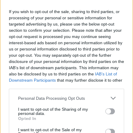
If you wish to opt-out of the sale, sharing to third parties, or
processing of your personal or sensitive information for
targeted advertising by us, please use the below opt-out
section to confirm your selection. Please note that after your
opt-out request is processed you may continue seeing
interest-based ads based on personal information utilized by
us or personal information disclosed to third parties prior to
your opt-out. You may separately opt-out of the further
Το ρεπορτάζ υπογραμμίζει επίσης ότι οι
disclosure of your personal information by third parties on the
IAB’s list of downstream participants. This information may
τοποθετήσεις της
Samia
αντανακλούν μια τάση
also be disclosed by us to third parties on the
IAB’s List of
που παρατηρείται σε ορισμένες
αφρικανικές
Downstream Participants
that may further disclose it to other
χώρες
, όπου πολιτικοί ηγέτες επιλέγουν συγγενείς
third parties.
ή στενούς συμμάχους για υψηλές κυβερνητικές
Please note that this website/app uses one or more Google
Personal Data Processing Opt Outs
θέσεις. Στην
Ουγκάντα
, ο πρόεδρος Yoweri
services and may gather and store information including but
Museveni έχει μέλη της οικογένειάς του σε
not limited to your visit or usage behaviour. You may click to
I want to opt-out of the Sharing of my
personal data.
grant or deny consent to Google and its third-party tags to
εξέχουσες θέσεις, όπως την Πρώτη Κυρία Janet
Opted In
use your data for below specified purposes in below Google
Museveni στο Υπουργείο Παιδείας και τον γιο τους,
consent section.
I want to opt-out of the Sale of my