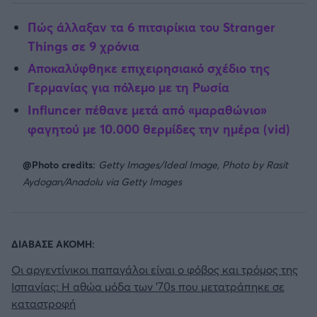
Πώς άλλαξαν τα 6 πιτσιρίκια του Stranger
Things σε 9 χρόνια
Αποκαλύφθηκε επιχειρησιακό σχέδιο της
Γερμανίας για πόλεμο με τη Ρωσία
Influncer πέθανε μετά από «μαραθώνιο»
φαγητού με 10.000 θερμίδες την ημέρα (vid)
@Photo credits:
Getty Images/Ideal Image, Photo by Rasit
Aydogan/Anadolu via Getty Images
ΔΙΑΒΑΣΕ ΑΚΟΜΗ:
Οι αργεντίνικοι παπαγάλοι είναι ο φόβος και τρόμος της
Ισπανίας: Η αθώα μόδα των '70s που μετατράπηκε σε
καταστροφή