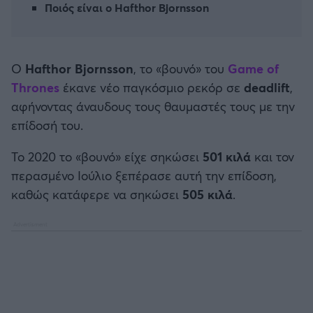
Ποιός είναι ο Hafthor Bjornsson
Καλαμάτα
Ηρακλής
Ο
Hafthor Bjornsson
, το «βουνό» του
Game of
Μπαρτσελόνα
Thrones
έκανε νέο παγκόσμιο ρεκόρ σε
deadlift
,
αφήνοντας άναυδους τους θαυμαστές τους με την
Ρεάλ Μαδρίτης
επίδοσή του.
Το 2020 το «βουνό» είχε σηκώσει
501 κιλά
και τον
Ατλέτικο Μαδρίτης
περασμένο Ιούλιο ξεπέρασε αυτή την επίδοση,
καθώς κατάφερε να σηκώσει
505 κιλά
.
Μάντσεστερ Γιουνάιτεντ
Μάντσεστερ Σίτι
Λίβερπουλ
Τσέλσι