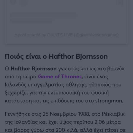
A post shared by GIANTS LIVE (@giantslivestrongman)
Ποιός είναι ο Hafthor Bjornsson
Ο
Hafthor Bjornsson
γνωστός και ως «το βουνό»
από τη σειρά
Game of Thrones
,
είναι ένας
Ισλανδός επαγγελματίας αθλητής, ηθοποιός που
ξεχωρίζει για την εντυπωσιακή του φυσική
κατάσταση και τις επιδόσεις του στο strongman.
Γεννήθηκε στις 26 Νοεμβρίου 1988, στο Ρέικιαβικ
της Ισλανδίας και έχει ύψος περίπου 2,06 μέτρα
και βάρος γύρω στα 200 κιλά, αλλά έχει πέσει σε