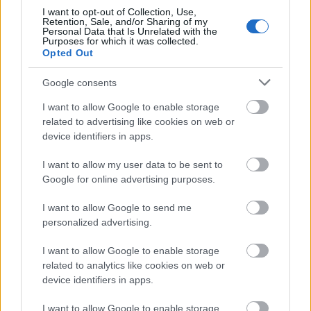
Games.
I want to opt-out of Collection, Use,
Retention, Sale, and/or Sharing of my
Personal Data that Is Unrelated with the
Εκτός από τον αθλητισμό, έχει παίξει σε ταινίες
Purposes for which it was collected.
Opted Out
και σειρές, με πιο γνωστό ρόλο τον «The
Mountain» στην τηλεοπτική σειρά
Game of
Google consents
Thrones
, όπου διατήρησε τον ρόλο από το 2011
I want to allow Google to enable storage
έως το 2019.
related to advertising like cookies on web or
device identifiers in apps.
Είναι γνωστός για τον ενθουσιασμό του σχετικά με
τη διατροφή, την προπόνηση και την υγιεινή ζωή,
I want to allow my user data to be sent to
Google for online advertising purposes.
και συχνά μοιράζεται στιγμές από την
προπονητική του ρουτίνα στα κοινωνικά δίκτυα.
I want to allow Google to send me
personalized advertising.
I want to allow Google to enable storage
related to analytics like cookies on web or
device identifiers in apps.
I want to allow Google to enable storage