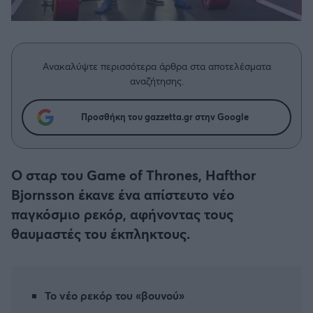
Η μητρότητα στον πάγκο
Δημήτρης Τσορμπατζόγλου
Συνεντεύξεις
Άρης
Μεγάλη μου Αγάπη
Μια Ιστορία από την Πόλη
Λεβαδειακός
Ανακαλύψτε περισσότερα άρθρα στα αποτελέσματα
αναζήτησης.
ΟΦΗ
Προσθήκη του gazzetta.gr στην Google
Βόλος
Ατρόμητος Αθηνών
Ο σταρ του Game of Thrones, Hafthor
Bjornsson έκανε ένα απίστευτο νέο
Κηφισιά
παγκόσμιο ρεκόρ, αφήνοντας τους
θαυμαστές του έκπληκτους.
Αστέρας Τρίπολης
Παναιτωλικός
Το νέο ρεκόρ του «βουνού»