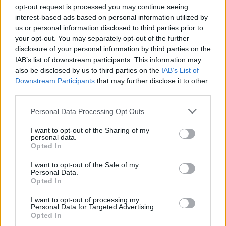
opt-out request is processed you may continue seeing
interest-based ads based on personal information utilized by
us or personal information disclosed to third parties prior to
your opt-out. You may separately opt-out of the further
disclosure of your personal information by third parties on the
IAB’s list of downstream participants. This information may
also be disclosed by us to third parties on the
IAB’s List of
Downstream Participants
that may further disclose it to other
third parties.
Please note that this website/app uses one or more Google
Personal Data Processing Opt Outs
services and may gather and store information including but
not limited to your visit or usage behaviour. You may click to
I want to opt-out of the Sharing of my
Ξεκίνησε την αθλητική του πορεία στο άθλημα του
personal data.
grant or deny consent to Google and its third-party tags to
strongman το 2010 και γρήγορα διακρίθηκε για τις
Opted In
use your data for below specified purposes in below Google
τεράστιες του δυνάμεις και αντοχές. χει κερδίσει
consent section.
I want to opt-out of the Sale of my
πολλούς τίτλους, μεταξύ των οποίων τον τίτλο του
Personal Data.
Opted In
«World's Strongest Man» το 2018. Είναι γνωστός
για τις εντυπωσιακές του επιδόσεις σε αγώνες
I want to opt-out of processing my
Personal Data for Targeted Advertising.
όπως το Σπρινγκς, το Deadlift και το Highland
Opted In