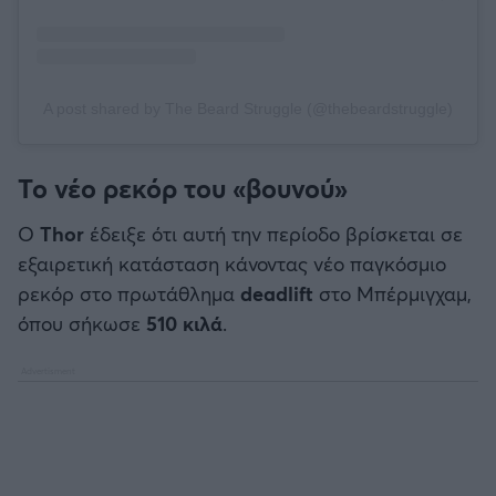
A post shared by The Beard Struggle (@thebeardstruggle)
Το νέο ρεκόρ του «βουνού»
Ο
Thor
έδειξε ότι αυτή την περίοδο βρίσκεται σε
εξαιρετική κατάσταση κάνοντας νέο παγκόσμιο
ρεκόρ στο πρωτάθλημα
deadlift
στο Μπέρμιγχαμ,
όπου σήκωσε
510 κιλά
.