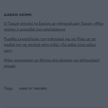
ΔΙΑΒΑΣΕ ΑΚΟΜΗ:
Ο Τραμπ απειλεί το Σικάγο με «Αποκάλυψη Τώρα»: «Μου
αρέσει η μυρωδιά των απελάσεων»
Ρωσίδα εγκατέλειψε τον πολιτισμό για να ζήσει με τα
παιδιά της σε σπηλιά στην Ινδία: «Τα φίδια είναι φίλοι
μας»
Ψάρι-αρουραίος με δόντια στο μέτωπο για σεξουαλική
επαφή
Tags:
GAME OF THRONES