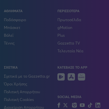
ΑΘΛΗΜΑΤΑ
ΠΕΡΙΣΣΟΤΕΡΑ
Ποδόσφαιρο
Πρωτοσέλιδα
Μπάσκετ
gMotion
Βόλεϊ
Plus
Τέννις
Gazzetta TV
Τελευταία Νέα
ΣΧΕΤΙΚΑ
ΚΑΤΕΒΑΣΕ ΤΟ APP
Android
IOS
Huawei
Σχετικά με το Gazzetta.gr
Όροι Χρήσης
Πολιτική Απορρήτου
SOCIAL MEDIA
Πολιτική Cookies
Facebook
Twitter
Instagram
YouTube
TikTok
Lin
Διαχείριση Απορρήτου