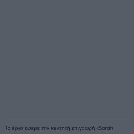
Άρσεναλ
Γιουβέντους
Μίλαν
Ίντερ
Μπάγερν Μονάχου
Παρί Σεν Ζερμέν
Το έργο έφερε την κεντητή επιγραφή «Sarah