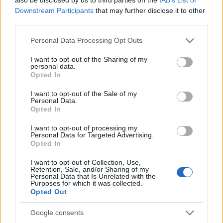
Downstream Participants
that may further disclose it to other
2
third parties.
Please note that this website/app uses one or more Google
Personal Data Processing Opt Outs
services and may gather and store information including but
not limited to your visit or usage behaviour. You may click to
I want to opt-out of the Sharing of my
personal data.
grant or deny consent to Google and its third-party tags to
Opted In
use your data for below specified purposes in below Google
Για να προσθέσεις το σχόλιο
consent section.
I want to opt-out of the Sale of my
σου πρέπει να συνδεθείς
Personal Data.
Opted In
στο my gazzetta!
I want to opt-out of processing my
Personal Data for Targeted Advertising.
Opted In
Εγγραφή
Σύνδεση
I want to opt-out of Collection, Use,
Retention, Sale, and/or Sharing of my
Personal Data that Is Unrelated with the
Purposes for which it was collected.
Opted Out
Google consents