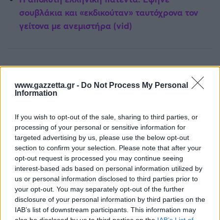
σουβλάκια και «εκδικούταν» ταυτόχρονα τον
γείτονα με ανεμιστήρα (vid)
ΔΙΑΒΑΣΕ ΑΚΟΜΗ:
www.gazzetta.gr -
Do Not Process My Personal
Ένα σπίτι φτιαγμένο από λάστιχα, κουτάκια και
Information
μπουκάλια κρατά 20°C όλο τον χρόνο χωρίς κλιματιστικό
ή θέρμανση: Το μυστικό στους τοίχους των 70 εκατοστών
If you wish to opt-out of the sale, sharing to third parties, or
processing of your personal or sensitive information for
Ιερέας βρήκε νεαρό ζευγάρι σε ερωτικές περιπτύξεις
targeted advertising by us, please use the below opt-out
μέσα σε παρεκκλήσι: Η κίνηση με τα 100 ευρώ που
section to confirm your selection. Please note that after your
άφησε τους πάντες άφωνους
opt-out request is processed you may continue seeing
interest-based ads based on personal information utilized by
Ληστεία αλά «Home Alone» στη Βρετανία: Τσακώθηκαν,
us or personal information disclosed to third parties prior to
ζήτησαν συγγνώμη από την ταμία και συνελήφθησαν (vid)
your opt-out. You may separately opt-out of the further
disclosure of your personal information by third parties on the
IAB’s list of downstream participants. This information may
also be disclosed by us to third parties on the
IAB’s List of