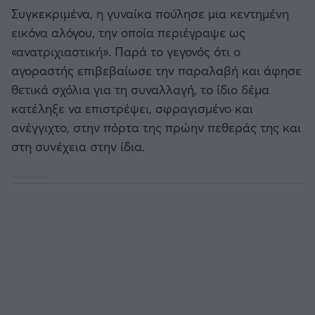
Καλαμάτα
Συγκεκριμένα, η γυναίκα πούλησε μια κεντημένη
εικόνα αλόγου, την οποία περιέγραψε ως
Ηρακλής
«ανατριχιαστική». Παρά το γεγονός ότι ο
αγοραστής επιβεβαίωσε την παραλαβή και άφησε
Μπαρτσελόνα
θετικά σχόλια για τη συναλλαγή, το ίδιο δέμα
κατέληξε να επιστρέψει, σφραγισμένο και
Ρεάλ Μαδρίτης
ανέγγιχτο, στην πόρτα της πρώην πεθεράς της και
στη συνέχεια στην ίδια.
Ατλέτικο Μαδρίτης
Μάντσεστερ Γιουνάιτεντ
Μάντσεστερ Σίτι
Λίβερπουλ
Τσέλσι