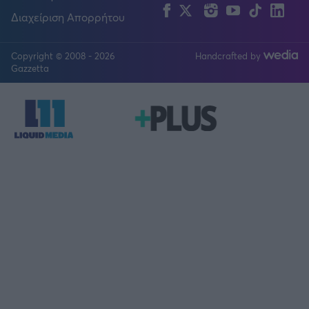
Facebook
Twitter
Instagram
YouTube
TikTok
Lin
Διαχείριση Απορρήτου
Copyright © 2008 - 2026
Handcrafted by
FOLLOW US
Gazzetta