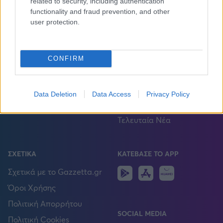
related to security, including authentication
Απαγορεύεται η χρήση ή επανεκπομπή του, σε οποιοδήποτε μέσο,
μετά ή άνευ επεξεργασίας, χωρίς γραπτή άδεια του εκδότη.
functionality and fraud prevention, and other
user protection.
ΑΘΛΗΜΑΤΑ
ΠΕΡΙΣΣΟΤΕΡΑ
Ποδόσφαιρο
Πρωτοσέλιδα
CONFIRM
Μπάσκετ
gMotion
Βόλεϊ
Plus
Data Deletion
Data Access
Privacy Policy
Τέννις
Gazzetta TV
Τελευταία Νέα
ΣΧΕΤΙΚΑ
ΚΑΤΕΒΑΣΕ ΤΟ APP
Android
IOS
Huawei
Σχετικά με το Gazzetta.gr
Όροι Χρήσης
Πολιτική Απορρήτου
SOCIAL MEDIA
Πολιτική Cookies