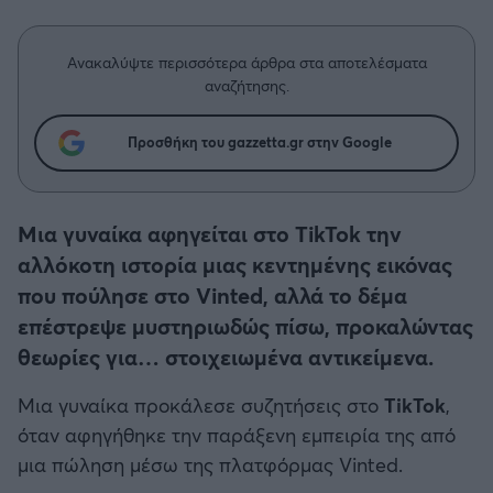
Η μητρότητα στον πάγκο
Δημήτρης Τσορμπατζόγλου
Συνεντεύξεις
Άρης
Μεγάλη μου Αγάπη
Ανακαλύψτε περισσότερα άρθρα στα αποτελέσματα
Μια Ιστορία από την Πόλη
αναζήτησης.
Λεβαδειακός
Προσθήκη του gazzetta.gr στην Google
ΟΦΗ
Βόλος
Μια γυναίκα αφηγείται στο TikTok την
αλλόκοτη ιστορία μιας κεντημένης εικόνας
Ατρόμητος Αθηνών
που πούλησε στο Vinted, αλλά το δέμα
επέστρεψε μυστηριωδώς πίσω, προκαλώντας
Κηφισιά
θεωρίες για… στοιχειωμένα αντικείμενα.
Αστέρας Τρίπολης
Μια γυναίκα προκάλεσε συζητήσεις στο
TikTok
,
όταν αφηγήθηκε την παράξενη εμπειρία της από
Παναιτωλικός
μια πώληση μέσω της πλατφόρμας Vinted.