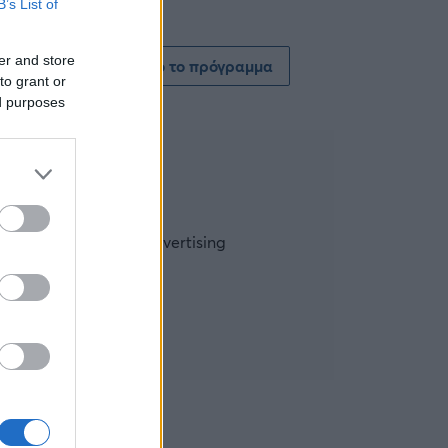
B’s List of
er and store
Δείτε όλο το πρόγραμμα
to grant or
ed purposes