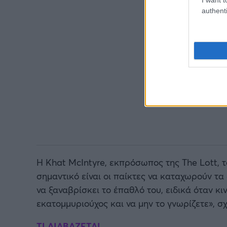
authenti
Η Khat McIntyre, εκπρόσωπος της The Lott, τ
σημαντικό είναι οι παίκτες να καταχωρούν τα 
να ξαναβρίσκει το έπαθλό του, ειδικά όταν κι
εκατομμυριούχος και να μην το γνωρίζετε», σχ
ΤΙ ΔΙΑΒΑΖΕΤΑΙ