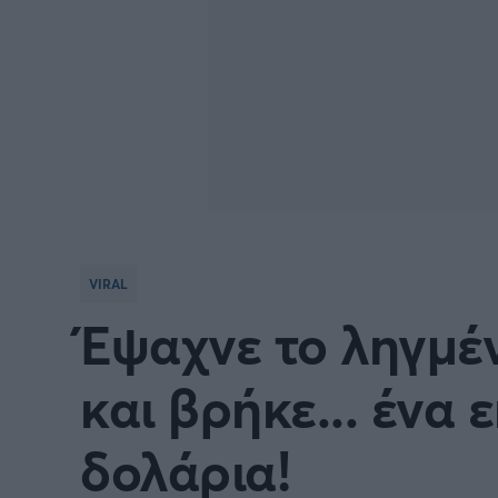
VIRAL
Έψαχνε το ληγμέ
και βρήκε... ένα
δολάρια!