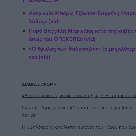
Διαφωνία Μπόρις Τζόνσον-Βαγγέλη Μαριν
λάθος» (vid)
Πυρά Βαγγέλη Μαρινάκη κατά της κυβέρν
όπως του ΟΠΕΚΕΠΕ» (vid)
«Ο θρύλος των θαλασσών»: Το μεγαλύτερο
του (vid)
ΔΙΑΒΑΣΕ ΑΚΟΜΗ:
«Δεν μπορούσες να με σκουντήξεις;»: Η παρουσιάστ
Συνταξιούχος μετακομίζει από τον οίκο ευγηρίας σε
λεπτά»
Η υψηλότερης ανάλυσης εικόνες του Ήλιου που έχου