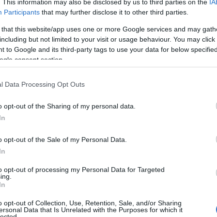
. This information may also be disclosed by us to third parties on the
IA
Participants
that may further disclose it to other third parties.
λούς: χαρτιά που καταλήγουν σε συρτάρια και
 that this website/app uses one or more Google services and may gath
υ συγκεκριμένου άνδρα, το χαρτάκι που είχε
including but not limited to your visit or usage behaviour. You may click 
α νέα ζωή.
 to Google and its third-party tags to use your data for below specifi
ogle consent section.
l Data Processing Opt Outs
o opt-out of the Sharing of my personal data.
In
o opt-out of the Sale of my Personal Data.
In
to opt-out of processing my Personal Data for Targeted
ing.
In
o opt-out of Collection, Use, Retention, Sale, and/or Sharing
ersonal Data that Is Unrelated with the Purposes for which it
lected.