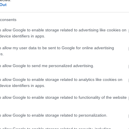
Out
s, έψαχνε απλώς για το ληγμένο διαβατήριό του
σκανάρει. Η έκπληξη ήταν τεράστια: το δελτίο είχε
consents
 που είχε πραγματοποιηθεί τον Δεκέμβριο.
o allow Google to enable storage related to advertising like cookies on
evice identifiers in apps.
ης δεν είχε λήξει και έτσι κατάφερε να
ει ότι «τα χρήματα δεν φέρνουν από μόνα τους την
o allow my user data to be sent to Google for online advertising
 εμφανείς. «Τώρα μπορώ σίγουρα να υποβάλω
s.
ος.
to allow Google to send me personalized advertising.
o allow Google to enable storage related to analytics like cookies on
evice identifiers in apps.
o allow Google to enable storage related to functionality of the website
o allow Google to enable storage related to personalization.
o allow Google to enable storage related to security, including