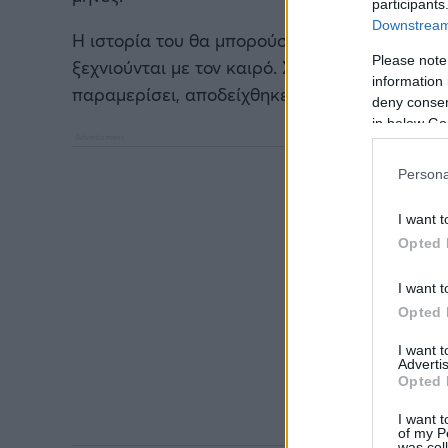
participants
Downstream 
Η ιστορία του θα μπορούσε να συμβεί σε πολ
Please note
ξεχνιούνται με τον καιρό. Στην περίπτωση το
information 
παραμερίσει, αποδείχθηκε το εισιτήριο για μι
deny consent
in below Go
Persona
I want t
Opted 
I want t
Opted 
I want 
Advertis
Opted 
I want t
of my P
was col