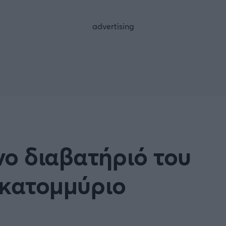
FOLLOW US
νο διαβατήριό του
 εκατομμύριο