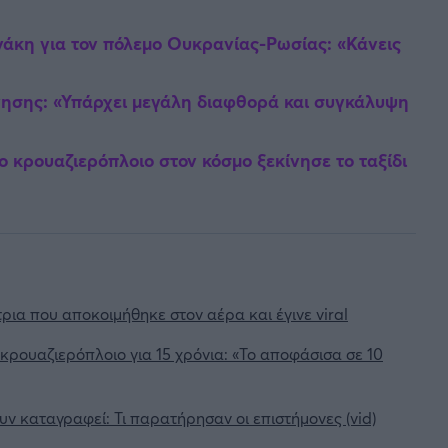
άκη για τον πόλεμο Ουκρανίας-Ρωσίας: «Κάνεις
ησης: «Υπάρχει μεγάλη διαφθορά και συγκάλυψη
 κρουαζιερόπλοιο στον κόσμο ξεκίνησε το ταξίδι
ρια που αποκοιμήθηκε στον αέρα και έγινε viral
 κρουαζιερόπλοιο για 15 χρόνια: «Το αποφάσισα σε 10
ν καταγραφεί: Τι παρατήρησαν οι επιστήμονες (vid)