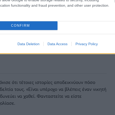
cation functionality and fraud prevention, and other user protection.
CONFIRM
Data Deletion
Data Access
Privacy Policy
όνισε ότι τέτοιες ιστορίες αποδεικνύουν πόσο
δελτία τους. «Είναι υπέροχο να βλέπεις έναν νικητή
νδυνεύει να χαθεί. Φανταστείτε να είστε
ολίασε.