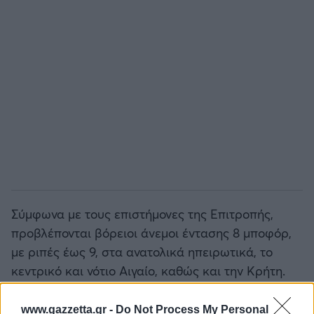
Σύμφωνα με τους επιστήμονες της Επιτροπής,
προβλέπονται βόρειοι άνεμοι έντασης 8 μποφόρ,
με ριπές έως 9, στα ανατολικά ηπειρωτικά, το
κεντρικό και νότιο Αιγαίο, καθώς και την Κρήτη.
Αύριο, Παρασκευή 8 Αυγούστου, όπως τονίζεται
www.gazzetta.gr -
Do Not Process My Personal