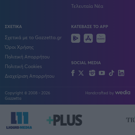
Τελευταία Νέα
ΣΧΕΤΙΚΑ
ΚΑΤΕΒΑΣΕ ΤΟ APP
Android
IOS
Huawei
Σχετικά με το Gazzetta.gr
Όροι Χρήσης
Πολιτική Απορρήτου
SOCIAL MEDIA
Πολιτική Cookies
Facebook
Twitter
Instagram
YouTube
TikTok
Lin
Διαχείριση Απορρήτου
Copyright © 2008 - 2026
Handcrafted by
FOLLOW US
Gazzetta