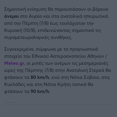
Καλαμάτα
Σημαντική ενίσχυση θα παρουσιάσουν οι βόρειοι
άνεμοι
στο Αιγαίο και στα ανατολικά ηπειρωτικά
Ηρακλής
από την Πέμπτη (7/8) έως τουλάχιστον την
Κυριακή (10/8), επιδεινώνοντας σημαντικά τις
Μπαρτσελόνα
πυρομετεωρολογικές συνθήκες.
Ρεάλ Μαδρίτης
Συγκεκριμένα, σύμφωνα με τα προγνωστικά
στοιχεία του Εθνικού Αστεροσκοπείου Αθηνών /
Ατλέτικο Μαδρίτης
Meteo.gr
, οι ριπές των ανέμων τις μεσημεριανές
ώρες της Πέμπτης (7/8) στην Ανατολική Στερεά θα
Μάντσεστερ Γιουνάιτεντ
φτάσουν τα
80 km/h
, ενώ στη Νότια Εύβοια, στις
Κυκλάδες και στη Νότια Κρήτη τοπικά θα
Μάντσεστερ Σίτι
φτάσουν τα
90 km/h
.
Λίβερπουλ
Τσέλσι