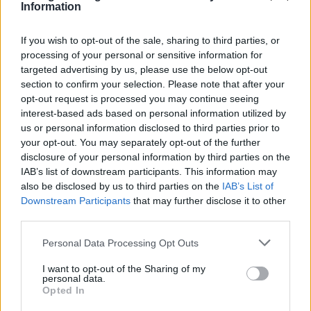
σε σχετική ανακοίνωση του υπουργείου
Information
Κλιματικής Κρίσης και Πολιτικής Προστασίας, θα
If you wish to opt-out of the sale, sharing to third parties, or
είναι η πιο δύσκολη ημέρα με αυξημένο κίνδυνο
processing of your personal or sensitive information for
εκδήλωσης πυρκαγιάς καθώς και προβλήματα στη
targeted advertising by us, please use the below opt-out
ναυσιπλοΐα.
section to confirm your selection. Please note that after your
opt-out request is processed you may continue seeing
Το Σάββατο 9 Αυγούστου η ένταση των ανέμων θα
interest-based ads based on personal information utilized by
us or personal information disclosed to third parties prior to
φτάνει τα 7 με 8 μποφόρ, ενώ την Κυριακή τοπικά
your opt-out. You may separately opt-out of the further
τα 7. Η θερμοκρασία στη Δυτική Ελλάδα θα
disclosure of your personal information by third parties on the
σημειώσει βαθμιαία άνοδο και το Σαββατοκύριακο
IAB’s list of downstream participants. This information may
θα φτάσει τους 38 με 39 και τοπικά τους 40
also be disclosed by us to third parties on the
IAB’s List of
Downstream Participants
that may further disclose it to other
βαθμούς Κελσίου. Στα ανατολικά, λόγω του
third parties.
μελτεμιού, η θερμοκρασία δεν θα ξεπεράσει τους
Please note that this website/app uses one or more Google
35 με 37 βαθμούς.
Personal Data Processing Opt Outs
services and may gather and store information including but
not limited to your visit or usage behaviour. You may click to
I want to opt-out of the Sharing of my
personal data.
grant or deny consent to Google and its third-party tags to
Opted In
use your data for below specified purposes in below Google