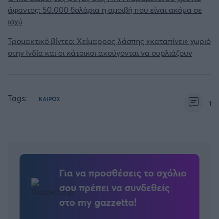
άφαντος: 50.000 δολάρια η αμοιβή που είναι ακόμα σε
ισχύ
Τρομακτικό βίντεο: Χείμαρρος λάσπης «καταπίνει» χωριό
στην Ινδία και οι κάτοικοι ακούγονται να ουρλιάζουν
Tags:
ΚΑΙΡΟΣ
1
Για να προσθέσεις το σχόλιο
σου πρέπει να συνδεθείς
στο my gazzetta!