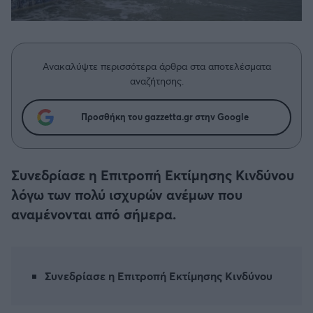
Η μητρότητα στον πάγκο
Δημήτρης Τσορμπατζόγλου
Συνεντεύξεις
Άρης
Μεγάλη μου Αγάπη
Μια Ιστορία από την Πόλη
Λεβαδειακός
Ανακαλύψτε περισσότερα άρθρα στα αποτελέσματα
αναζήτησης.
ΟΦΗ
Προσθήκη του gazzetta.gr στην Google
Βόλος
Ατρόμητος Αθηνών
Συνεδρίασε η Επιτροπή Εκτίμησης Κινδύνου
λόγω των πολύ ισχυρών ανέμων που
Κηφισιά
αναμένονται από σήμερα.
Αστέρας Τρίπολης
Συνεδρίασε η Επιτροπή Εκτίμησης Κινδύνου
Παναιτωλικός