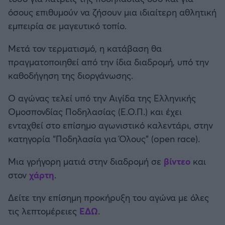
Καλαμάτα
όσους επιθυμούν να ζήσουν μια ιδιαίτερη αθλητική
εμπειρία σε μαγευτικό τοπίο.
Ηρακλής
Μετά τον τερματισμό, η κατάβαση θα
πραγματοποιηθεί από την ίδια διαδρομή, υπό την
Μπαρτσελόνα
καθοδήγηση της διοργάνωσης.
Ρεάλ Μαδρίτης
Ο αγώνας τελεί υπό την Αιγίδα της Ελληνικής
Ομοσπονδίας Ποδηλασίας (Ε.Ο.Π.) και έχει
Ατλέτικο Μαδρίτης
ενταχθεί στο επίσημο αγωνιστικό καλεντάρι, στην
κατηγορία “Ποδηλασία για Όλους” (open race).
Μάντσεστερ Γιουνάιτεντ
Μια γρήγορη ματιά στην διαδρομή σε
βίντεο
και
Μάντσεστερ Σίτι
στον
χάρτη
.
Δείτε την επίσημη προκήρυξη του αγώνα με όλες
Λίβερπουλ
τις λεπτομέρειες
ΕΔΩ
.
Τσέλσι