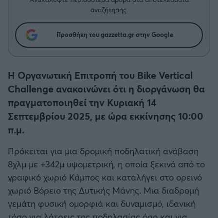
Η μητρότητα στον πάγκο
Δημήτρης Τσορμπατζόγλου
Συνεντεύξεις
αναζήτησης.
Άρης
Μεγάλη μου Αγάπη
Μια Ιστορία από την Πόλη
Προσθήκη του gazzetta.gr στην Google
Λεβαδειακός
ΟΦΗ
Η Οργανωτική Επιτροπή του Bike Vertical
Challenge ανακοινώνει ότι η διοργάνωση θα
Βόλος
πραγματοποιηθεί την Κυριακή 14
Σεπτεμβρίου 2025, με ώρα εκκίνησης 10:00
Ατρόμητος Αθηνών
π.μ.
Κηφισιά
Πρόκειται για μια δρομική ποδηλατική ανάβαση
8χλμ με +342μ υψομετρική, η οποία ξεκινά από το
Αστέρας Τρίπολης
γραφικό χωριό Κάμπος και καταλήγει στο ορεινό
χωριό Βόρειο της Δυτικής Μάνης. Μια διαδρομή
Παναιτωλικός
γεμάτη φυσική ομορφιά και δυναμισμό, ιδανική
τόσο για λάτρεις της ποδηλασίας όσο και για