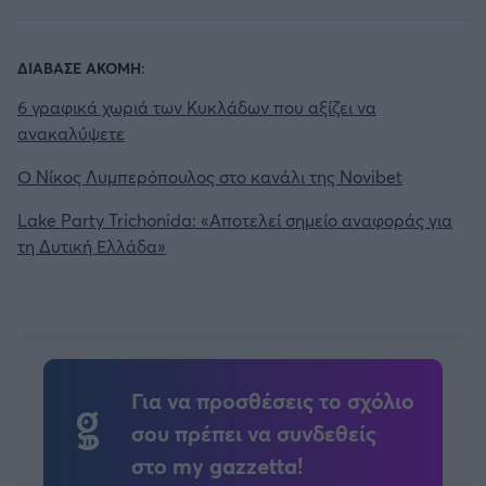
Άρσεναλ
ΔΙΑΒΑΣΕ ΑΚΟΜΗ:
6 γραφικά χωριά των Κυκλάδων που αξίζει να
Γιουβέντους
ανακαλύψετε
Μίλαν
Ο Νίκος Λυμπερόπουλος στο κανάλι της Novibet
Lake Party Trichonida: «Αποτελεί σημείο αναφοράς για
Ίντερ
τη Δυτική Ελλάδα»
Μπάγερν Μονάχου
Παρί Σεν Ζερμέν
Για να προσθέσεις το σχόλιο
σου πρέπει να συνδεθείς
στο my gazzetta!