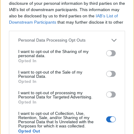
disclosure of your personal information by third parties on the
IAB’s list of downstream participants. This information may
also be disclosed by us to third parties on the
IAB’s List of
Downstream Participants
that may further disclose it to other
third parties.
Please note that this website/app uses one or more Google
Personal Data Processing Opt Outs
services and may gather and store information including but
not limited to your visit or usage behaviour. You may click to
I want to opt-out of the Sharing of my
personal data.
grant or deny consent to Google and its third-party tags to
Opted In
use your data for below specified purposes in below Google
consent section.
I want to opt-out of the Sale of my
Personal Data.
Opted In
I want to opt-out of processing my
Personal Data for Targeted Advertising.
6 γραφικά χωριά των Κυκλάδων που αξίζει να
Opted In
ανακαλύψετε
I want to opt-out of Collection, Use,
Retention, Sale, and/or Sharing of my
7 έξυπνα tips για να φτιάξετε γρήγορα τη βαλίτσα
Personal Data that Is Unrelated with the
Purposes for which it was collected.
των διακοπών
Opted Out