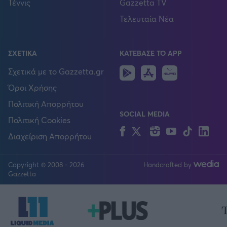
Τέννις
Gazzetta TV
Τελευταία Νέα
ΣΧΕΤΙΚΑ
ΚΑΤΕΒΑΣΕ ΤΟ APP
Android
IOS
Huawei
Σχετικά με το Gazzetta.gr
Όροι Χρήσης
Πολιτική Απορρήτου
SOCIAL MEDIA
Πολιτική Cookies
Facebook
Twitter
Instagram
YouTube
TikTok
Lin
Διαχείριση Απορρήτου
Copyright © 2008 - 2026
Handcrafted by
FOLLOW US
Gazzetta