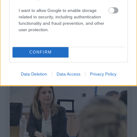
I want to allow Google to enable storage
Τον βρήκαμε! Ταξιδιώτης πάει διακοπές στην Πάρο
related to security, including authentication
για... έναν μήνα - «Έχω εγώ τον τρόπο»
functionality and fraud prevention, and other
user protection.
Η Ιουλία Καλλιμάνη πλήρωσε θαμώνα με το ίδιο
νόμισμα: «Εσένα σου αρέσει;»
CONFIRM
Data Deletion
Data Access
Privacy Policy