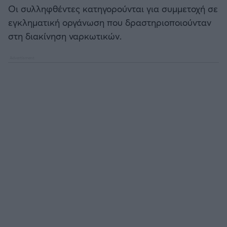
Καλαμάτα
Οι συλληφθέντες κατηγορούνται για συμμετοχή σε
εγκληματική οργάνωση που δραστηριοποιούνταν
Ηρακλής
στη διακίνηση ναρκωτικών.
Μπαρτσελόνα
Ρεάλ Μαδρίτης
Ατλέτικο Μαδρίτης
Μάντσεστερ Γιουνάιτεντ
Μάντσεστερ Σίτι
Λίβερπουλ
Τσέλσι