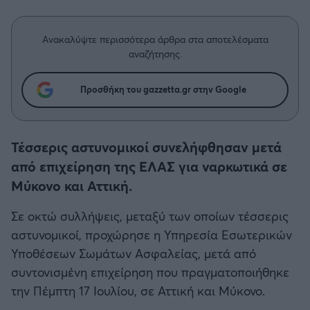
Η μητρότητα στον πάγκο
Δημήτρης Τσορμπατζόγλου
Συνεντεύξεις
Άρης
Μεγάλη μου Αγάπη
Ανακαλύψτε περισσότερα άρθρα στα αποτελέσματα
Μια Ιστορία από την Πόλη
αναζήτησης.
Λεβαδειακός
Προσθήκη του gazzetta.gr στην Google
ΟΦΗ
Βόλος
Τέσσερις αστυνομικοί συνελήφθησαν μετά
από επιχείρηση της ΕΛΑΣ για ναρκωτικά σε
Ατρόμητος Αθηνών
Μύκονο και Αττική.
Κηφισιά
Σε οκτώ συλλήψεις, μεταξύ των οποίων τέσσερις
αστυνομικοί, προχώρησε η Υπηρεσία Εσωτερικών
Αστέρας Τρίπολης
Υποθέσεων Σωμάτων Ασφαλείας, μετά από
συντονισμένη επιχείρηση που πραγματοποιήθηκε
Παναιτωλικός
την Πέμπτη 17 Ιουλίου, σε Αττική και Μύκονο.