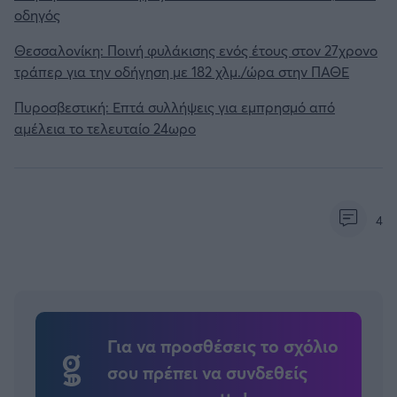
οδηγός
Θεσσαλονίκη: Ποινή φυλάκισης ενός έτους στον 27χρονο
τράπερ για την οδήγηση με 182 χλμ./ώρα στην ΠΑΘΕ
Πυροσβεστική: Επτά συλλήψεις για εμπρησμό από
αμέλεια το τελευταίο 24ωρο
4
Για να προσθέσεις το σχόλιο
σου πρέπει να συνδεθείς