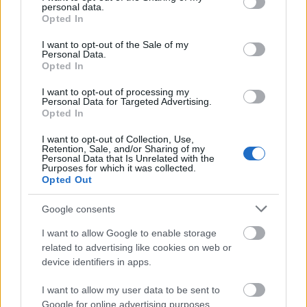
personal data.
grant or deny consent to Google and its third-party tags to
Opted In
use your data for below specified purposes in below Google
consent section.
I want to opt-out of the Sale of my
Personal Data.
Opted In
I want to opt-out of processing my
Personal Data for Targeted Advertising.
Opted In
I want to opt-out of Collection, Use,
Retention, Sale, and/or Sharing of my
Personal Data that Is Unrelated with the
Purposes for which it was collected.
Opted Out
Google consents
I want to allow Google to enable storage
6 γραφικά χωριά των Κυκλάδων που αξίζει να
related to advertising like cookies on web or
ανακαλύψετε
device identifiers in apps.
I want to allow my user data to be sent to
7 έξυπνα tips για να φτιάξετε γρήγορα τη βαλίτσα
των διακοπών
Google for online advertising purposes.