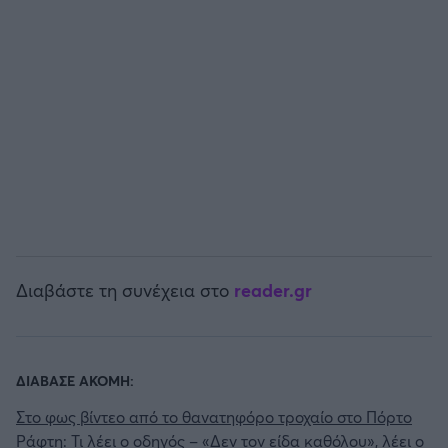
Άρσεναλ
Γιουβέντους
Μίλαν
Ίντερ
Μπάγερν Μονάχου
Διαβάστε τη συνέχεια στο
reader.gr
Παρί Σεν Ζερμέν
ΔΙΑΒΑΣΕ ΑΚΟΜΗ:
Στο φως βίντεο από το θανατηφόρο τροχαίο στο Πόρτο
Ράφτη: Τι λέει ο οδηγός – «Δεν τον είδα καθόλου», λέει ο