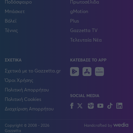
Ποδόσφαιρο
Πρωτοσέλιδα
Μπάσκετ
gMotion
Βόλεϊ
Plus
Τέννις
Gazzetta TV
Τελευταία Νέα
ΣΧΕΤΙΚΑ
ΚΑΤΕΒΑΣΕ ΤΟ APP
Android
IOS
Huawei
Σχετικά με το Gazzetta.gr
Όροι Χρήσης
Πολιτική Απορρήτου
SOCIAL MEDIA
Πολιτική Cookies
Facebook
Twitter
Instagram
YouTube
TikTok
Lin
Διαχείριση Απορρήτου
Copyright © 2008 - 2026
Handcrafted by
FOLLOW US
Gazzetta