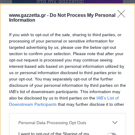
στο my gazzetta!
www.gazzetta.gr -
Do Not Process My Personal
Εγγραφή
Σύνδεση
Information
If you wish to opt-out of the sale, sharing to third parties, or
processing of your personal or sensitive information for
targeted advertising by us, please use the below opt-out
section to confirm your selection. Please note that after your
opt-out request is processed you may continue seeing
interest-based ads based on personal information utilized by
us or personal information disclosed to third parties prior to
your opt-out. You may separately opt-out of the further
disclosure of your personal information by third parties on the
IAB’s list of downstream participants. This information may
also be disclosed by us to third parties on the
IAB’s List of
Downstream Participants
that may further disclose it to other
third parties.
Please note that this website/app uses one or more Google
Personal Data Processing Opt Outs
services and may gather and store information including but
BEST OF
INTERNET
not limited to your visit or usage behaviour. You may click to
I want to opt-out of the Sharing of my