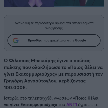
Η μητρότητα στον πάγκο
Δημήτρης Τσορμπατζόγλου
Συνεντεύξεις
Άρης
Μεγάλη μου Αγάπη
Μια Ιστορία από την Πόλη
Λεβαδειακός
Ανακαλύψτε περισσότερα άρθρα στα αποτελέσματα
αναζήτησης.
ΟΦΗ
Προσθήκη του gazzetta.gr στην Google
Βόλος
Ατρόμητος Αθηνών
Ο Φίλιππος Μπεκιάρης έγινε ο πρώτος
παίκτης που ολοκλήρωσε το «Ποιος θέλει να
Κηφισιά
γίνει Εκατομμυριούχος» με παρουσιαστή τον
Γρηγόρη Αρναούτογλου, κερδίζοντας
Αστέρας Τρίπολης
100.000€.
Ιστορία στο τηλεπαιχνίδι γνώσεων
«Ποιος θέλει
Παναιτωλικός
να γίνει Εκατομμυριούχος»
του
ΑΝΤ1
έγραψε το