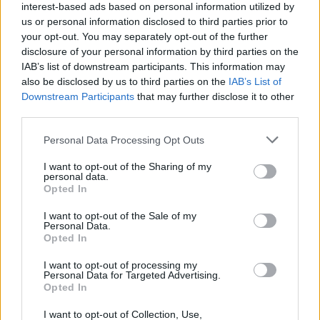
interest-based ads based on personal information utilized by
Σοκ στη Σκιάθο: Ανήλικος καταγγέλλει βιασμό από
us or personal information disclosed to third parties prior to
17χρονο και απειλή διαρροής βίντεο
your opt-out. You may separately opt-out of the further
disclosure of your personal information by third parties on the
Ιδιωτικό πάρκινγκ έκαναν το Σαρακήνικο της Μήλου:
IAB’s list of downstream participants. This information may
Προσγείωσαν ελικόπτερο και μπανιαρίστηκαν αμέριμνοι
also be disclosed by us to third parties on the
IAB’s List of
(vid)
Downstream Participants
that may further disclose it to other
third parties.
Εθελοντές πυροσβέστες στην πρώτη γραμμή και χωρίς
ωράρια: Μια μέρα στο Κέντρο Επιχειρήσεων Βύρωνα
Please note that this website/app uses one or more Google
Personal Data Processing Opt Outs
services and may gather and store information including but
not limited to your visit or usage behaviour. You may click to
I want to opt-out of the Sharing of my
personal data.
grant or deny consent to Google and its third-party tags to
Opted In
use your data for below specified purposes in below Google
Tags:
ΑΝΤ1
ΓΡΗΓΟΡΗΣ ΑΡΝΑΟΥΤΟΓΛΟΥ
2
consent section.
I want to opt-out of the Sale of my
Personal Data.
Opted In
I want to opt-out of processing my
Personal Data for Targeted Advertising.
Opted In
Για να προσθέσεις το σχόλιο
I want to opt-out of Collection, Use,