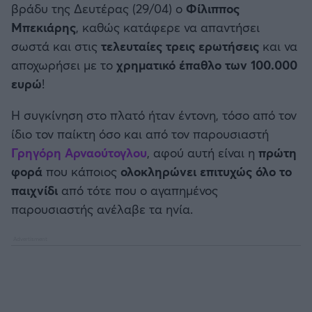
βράδυ της Δευτέρας (29/04) ο
Φίλιππος
Καλαμάτα
Μπεκιάρης
, καθώς κατάφερε να απαντήσει
σωστά και στις
τελευταίες τρεις ερωτήσεις
και να
Ηρακλής
αποχωρήσει με το
χρηματικό έπαθλο των 100.000
ευρώ
!
Μπαρτσελόνα
Η συγκίνηση στο πλατό ήταν έντονη, τόσο από τον
Ρεάλ Μαδρίτης
ίδιο τον παίκτη όσο και από τον παρουσιαστή
Γρηγόρη Αρναούτογλου
, αφού αυτή είναι η
πρώτη
Ατλέτικο Μαδρίτης
φορά
που κάποιος
ολοκληρώνει επιτυχώς όλο το
παιχνίδι
από τότε που ο αγαπημένος
Μάντσεστερ Γιουνάιτεντ
παρουσιαστής ανέλαβε τα ηνία.
Μάντσεστερ Σίτι
Λίβερπουλ
Τσέλσι