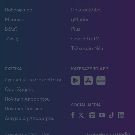
Ποδόσφαιρο
Πρωτοσέλιδα
Μπάσκετ
gMotion
Βόλεϊ
Plus
Τέννις
Gazzetta TV
Τελευταία Νέα
ΣΧΕΤΙΚΑ
ΚΑΤΕΒΑΣΕ ΤΟ APP
Android
IOS
Huawei
Σχετικά με το Gazzetta.gr
Όροι Χρήσης
Πολιτική Απορρήτου
SOCIAL MEDIA
Πολιτική Cookies
Facebook
Twitter
Instagram
YouTube
TikTok
Lin
Διαχείριση Απορρήτου
Copyright © 2008 - 2026
Handcrafted by