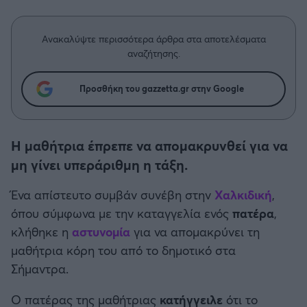
Η μητρότητα στον πάγκο
Δημήτρης Τσορμπατζόγλου
Συνεντεύξεις
Άρης
Μεγάλη μου Αγάπη
Ανακαλύψτε περισσότερα άρθρα στα αποτελέσματα
Μια Ιστορία από την Πόλη
αναζήτησης.
Λεβαδειακός
Προσθήκη του gazzetta.gr στην Google
ΟΦΗ
Βόλος
Η μαθήτρια έπρεπε να απομακρυνθεί για να
μη γίνει υπεράριθμη η τάξη.
Ατρόμητος Αθηνών
Ένα απίστευτο συμβάν συνέβη στην
Χαλκιδική
,
Κηφισιά
όπου σύμφωνα με την καταγγελία ενός
πατέρα
,
κλήθηκε η
αστυνομία
για να απομακρύνει τη
Αστέρας Τρίπολης
μαθήτρια κόρη του από το δημοτικό στα
Σήμαντρα.
Παναιτωλικός
Ο πατέρας της μαθήτριας
κατήγγειλε
ότι το