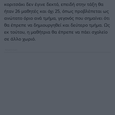
Καλαμάτα
κοριτσάκι δεν έγινε δεκτό, επειδή στην τάξη θα
ήταν 26 μαθητές και όχι 25, όπως προβλέπεται ως
Ηρακλής
ανώτατο όριο ανά τμήμα, γεγονός που σημαίνει ότι
θα έπρεπε να δημιουργηθεί και δεύτερο τμήμα. Ως
Μπαρτσελόνα
εκ τούτου, η μαθήτρια θα έπρεπε να πάει σχολείο
σε άλλο χωριό.
Ρεάλ Μαδρίτης
Ατλέτικο Μαδρίτης
Μάντσεστερ Γιουνάιτεντ
Μάντσεστερ Σίτι
Λίβερπουλ
Τσέλσι