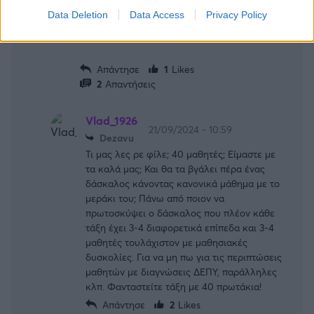
παράδειγμα προς μίμηση για τίποτα
Data Deletion
Data Access
Privacy Policy
απολύτως.
Θα καταλάβετε σε λίγο καιρό γιατί....
Απάντησε
1
Likes
2
Απαντήσεις
Vlad_1926
21/09/2024 - 10:59
Dezavu
Τι μας λες ρε φίλε; 40 μαθητές; Είμαστε με
τα καλά μας; Και θα τα βγάλει πέρα ένας
δάσκαλος κάνοντας κανονικά μάθημα με το
μεράκι του; Πάνω από ποιον να
πρωτοσκύψει ο δάσκαλος που πλέον κάθε
τάξη έχει 3-4 διαφορετικά επίπεδα και 3-4
μαθητές τουλάχιστον με μαθησιακές
δυσκολίες. Για να μη πω για τις περιπτώσεις
μαθητών με διαγνώσεις ΔΕΠΥ, παράλληλες
κλπ. Φανταστείτε τάξη με 40 πρωτάκια!
Απάντησε
2
Likes