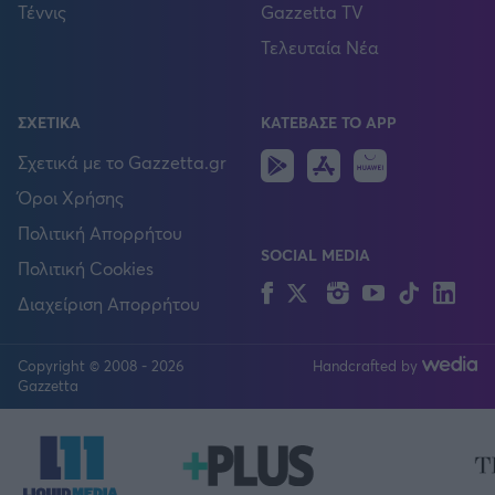
Τέννις
Gazzetta TV
Τελευταία Νέα
ΣΧΕΤΙΚΑ
ΚΑΤΕΒΑΣΕ ΤΟ APP
Android
IOS
Huawei
Σχετικά με το Gazzetta.gr
Όροι Χρήσης
Πολιτική Απορρήτου
SOCIAL MEDIA
Πολιτική Cookies
Facebook
Twitter
Instagram
YouTube
TikTok
Lin
Διαχείριση Απορρήτου
Copyright © 2008 - 2026
Handcrafted by
FOLLOW US
Gazzetta