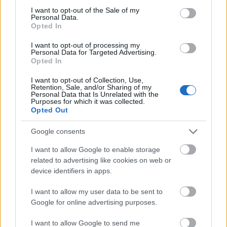
consent section.
I want to opt-out of the Sale of my
Personal Data.
Opted In
I want to opt-out of processing my
Personal Data for Targeted Advertising.
Opted In
I want to opt-out of Collection, Use,
Retention, Sale, and/or Sharing of my
Personal Data that Is Unrelated with the
Purposes for which it was collected.
Opted Out
Google consents
I want to allow Google to enable storage
related to advertising like cookies on web or
Dezavu
device identifiers in apps.
21/09/2024 - 02:23
Nataletenatagrafetai
I want to allow my user data to be sent to
Αυτά που γίνονται σε άλλες χώρες είναι μιμου
Google for online advertising purposes.
άπτου συντεχνίες.
Εάν υπάρχει ΟΝΤΩΣ Παιδεία, σωστοί
I want to allow Google to send me
δάσκαλοι με μεράκι και γενικότερα αρχή μέση