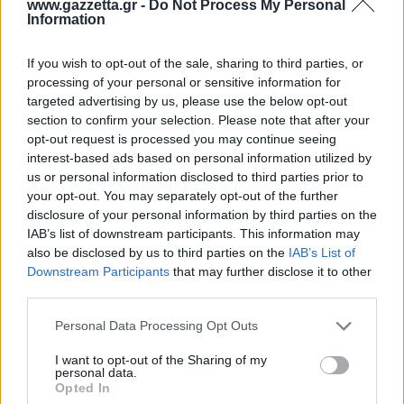
Εμένα και τα 2 παιδιά μου πάντως στην Αγγλία
www.gazzetta.gr -
Do Not Process My Personal
Information
στο δημοτικό ήταν 30+ και στο γυμνάσιο είναι
27. Σε ποια χώρα έχει τάξεις με 15 παιδιά;
Απάντησε
1
Likes
1
Απαντήσεις
If you wish to opt-out of the sale, sharing to third parties, or
processing of your personal or sensitive information for
targeted advertising by us, please use the below opt-out
Nataletenatag...
section to confirm your selection. Please note that after your
20/09/2024 - 23:13
Κωστας13381
opt-out request is processed you may continue seeing
Γερμανια - Σουηδια (ολες οι σκανδιναβικες) -
interest-based ads based on personal information utilized by
Τσεχια - Αμερικη (μεσο ορο 17) κ παρα πολλες
us or personal information disclosed to third parties prior to
ακομα. Βασικα στις περισσοτερες.
your opt-out. You may separately opt-out of the further
"On average across OECD countries in 2021,
disclosure of your personal information by third parties on the
there are 21 children for every teacher working
IAB’s list of downstream participants. This information may
in primary education" Κ αυτο ηταν το '21, με
also be disclosed by us to third parties on the
IAB’s List of
τους αριθμους να μειωνονται συνεχως διοτι
Downstream Participants
that may further disclose it to other
ειναι πολυ καλυτερο για την εκμαθηση. Τωρα τι
third parties.
μου αναφερεις το δημοτικο ιδεα δεν εχω. Αλλα
Please note that this website/app uses one or more Google
ακομα κ εκει τα νουμερα πεφτουν. Υπαρχουν
Personal Data Processing Opt Outs
services and may gather and store information including but
βεβαια πολυ μεγαλες αποκλισεις. Με την
not limited to your visit or usage behaviour. You may click to
I want to opt-out of the Sharing of my
Αγγλια στους 27+ οπως αναφερεις και την
personal data.
grant or deny consent to Google and its third-party tags to
Σουηδια στους 12.
Opted In
use your data for below specified purposes in below Google
Απάντησε
2
Likes
1
Απαντήσεις