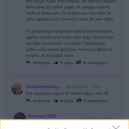
που ζούμε τώρα, στην Ήπειρο, σε σχετικά μεγάλη
πόλη είναι 22 παιδιά χωρίς να υπάρχει κανένα
παιδί με διάγνωση. Τα ανήψια μου που πάνε σε
άλλο σχολείο στην ίδια πόλη είναι 28 στην τάξη.
Το μεγαλύτερο πρόβλημα στην Ελλάδα είναι ότι
σχεδόν τα πάντα γίνονται στην τύχη. Όπως λένε
και εδώ κουτουρού, ότι κάτσει. Πρόγραμμα
μηδέν, εδώ ακόμα χωρίζουν πόλεις με βάση τις
ενορίες, τι συζητάμε τώρα.
Απάντησε
1
Likes
0
Απαντήσεις
Nataletenatag...
20/09/2024 - 21:28
Στο εξωτερικο εχουν 15 παιδια ταξη κ εδω 25
Απάντησε
4
Likes
1
Απαντήσεις
Κωστας13381
20/09/2024 - 21:52
Nataletenatagrafetai