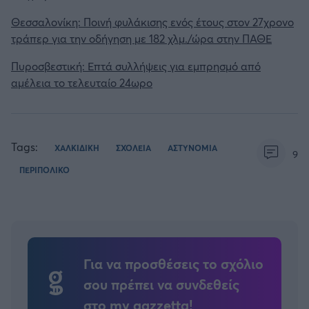
Θεσσαλονίκη: Ποινή φυλάκισης ενός έτους στον 27χρονο
τράπερ για την οδήγηση με 182 χλμ./ώρα στην ΠΑΘΕ
Πυροσβεστική: Επτά συλλήψεις για εμπρησμό από
αμέλεια το τελευταίο 24ωρο
Tags:
ΧΑΛΚΙΔΙΚΗ
ΣΧΟΛΕΙΑ
ΑΣΤΥΝΟΜΙΑ
9
ΠΕΡΙΠΟΛΙΚΟ
Για να προσθέσεις το σχόλιο
σου πρέπει να συνδεθείς
στο my gazzetta!