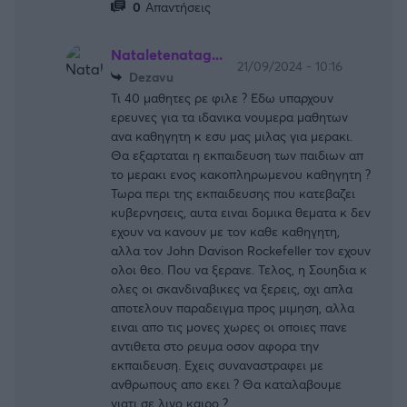
0
Απαντήσεις
Nataletenatag...
21/09/2024 - 10:16
Dezavu
Τι 40 μαθητες ρε φιλε ? Εδω υπαρχουν
ερευνες για τα ιδανικα νουμερα μαθητων
ανα καθηγητη κ εσυ μας μιλας για μερακι.
Θα εξαρταται η εκπαιδευση των παιδιων απ
το μερακι ενος κακοπληρωμενου καθηγητη ?
Τωρα περι της εκπαιδευσης που κατεβαζει
κυβερνησεις, αυτα ειναι δομικα θεματα κ δεν
εχουν να κανουν με τον καθε καθηγητη,
αλλα τον John Davison Rockefeller τον εχουν
ολοι θεο. Που να ξερανε. Τελος, η Σουηδια κ
ολες οι σκανδιναβικες να ξερεις, οχι απλα
αποτελουν παραδειγμα προς μιμηση, αλλα
ειναι απο τις μονες χωρες οι οποιες πανε
αντιθετα στο ρευμα οσον αφορα την
εκπαιδευση. Εχεις συναναστραφει με
ανθρωπους απο εκει ? Θα καταλαβουμε
γιατι σε λιγο καιρο ?