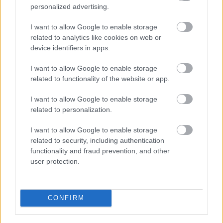
personalized advertising.
και τέλος τότε μια χαρά μάθημα γίνεται και με
40 μαθητές -φοιτητες.
I want to allow Google to enable storage
Δεν είναι ότι δεν μπορούμε.
related to analytics like cookies on web or
Δεν θέλουμε.
device identifiers in apps.
Το πρόβλημα είναι, ότι γίνεται συζήτηση για
I want to allow Google to enable storage
εκπαίδευση. Στείρα πληροφορία με στόχο
related to functionality of the website or app.
μόνο το χρήμα.
Η απουσία Παιδείας είναι το ουσιώδες
I want to allow Google to enable storage
πρόβλημα.
related to personalization.
Η Παιδεία κατεβάζει κυβερνήσεις..... διότι
δημιουργεί ΑΝΘΡΩΠΟ ΣΚΕΠΤΟΜΕΝΟ ΜΕ
I want to allow Google to enable storage
ΣΥΝΕΙΔΗΣΗ ΚΑΙ ΑΞΙΕΣ.
related to security, including authentication
Η εκπαίδευση, απλώς έναν ακόμα χρήσιμο
functionality and fraud prevention, and other
ηλίθιο που δεν χρειάζεται να σκέφτεται και
user protection.
τρώει σανό.
Αυτό πλέον είναι πασιφανές στις μέρες μας.
Απογοητευτική η εικόνα.
Να είστε όλοι καλά.
CONFIRM
Υ.Γ. Η Σουηδία και η Αγγλία δεν αποτελούν