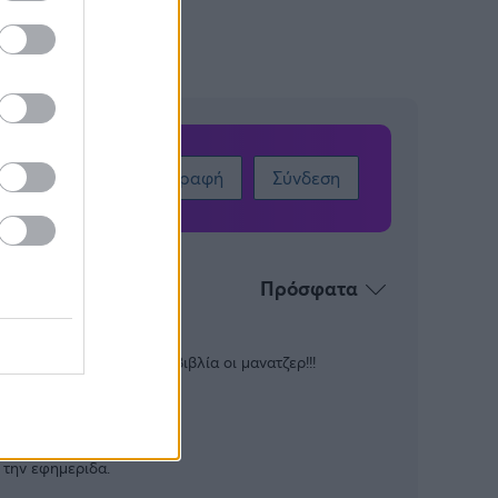
Εγγραφή
Σύνδεση
Πρόσφατα
 ειναι για να πουλάνε βιβλία οι μανατζερ!!!
 την εφημεριδα.