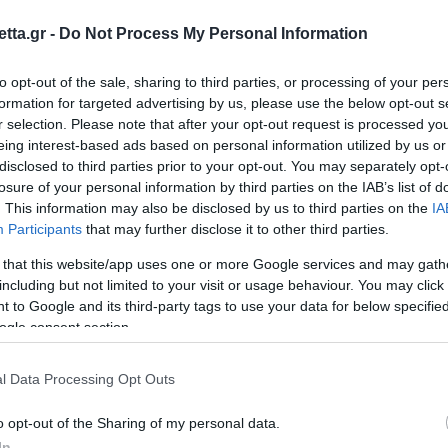
tta.gr -
Do Not Process My Personal Information
to opt-out of the sale, sharing to third parties, or processing of your per
formation for targeted advertising by us, please use the below opt-out s
r selection. Please note that after your opt-out request is processed y
eing interest-based ads based on personal information utilized by us or
disclosed to third parties prior to your opt-out. You may separately opt-
θρα στα αποτελέσματα αναζήτησης.
losure of your personal information by third parties on the IAB’s list of
. This information may also be disclosed by us to third parties on the
IA
Participants
that may further disclose it to other third parties.
azzetta.gr στην Google
 that this website/app uses one or more Google services and may gath
including but not limited to your visit or usage behaviour. You may click 
 to Google and its third-party tags to use your data for below specifi
ις έδωσες δεν τελειώνει όταν βγεις
ogle consent section.
l Data Processing Opt Outs
ή και έντονη διαδικασία. Συνδυάζει το
άγχος
που
o opt-out of the Sharing of my personal data.
κριμένο: την
ανάγκη να κερδίσεις τα προς το ζην
.
In