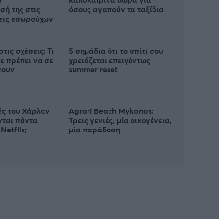
σή της στις
όσους αγαπούν τα ταξίδια
εις εσωρούχων
στις σχέσεις: Τι
5 σημάδια ότι το σπίτι σου
τε πρέπει να σε
χρειάζεται επειγόντως
σουν
summer reset
ρές του Χάρλαν
Agrari Beach Mykonos:
νται πάντα
Τρεις γενιές, μία οικογένεια,
Netflix;
μία παράδοση