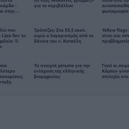
κάρδο -
για το περιβάλλον
αυτοπεποίθη
με στην
φωτογραφίσ
λίο που
Τράπεζες: Στα 55,5 εκατ.
Yellow flags 
 Lipa δεν το
ευρώ ο λογαριασμός από τα
είναι και πό
ολείο: Τι
δάνεια του ν. Κατσέλη
προβληματί
»
οία
Τα ανοιχτά μέτωπα για την
Γιατί οι σει
αλύτερο
ενίσχυση της ελληνικής
Κόμπεν γίνο
ετακομίσεις
βιομηχανίας
επιτυχία στο 
νταξη