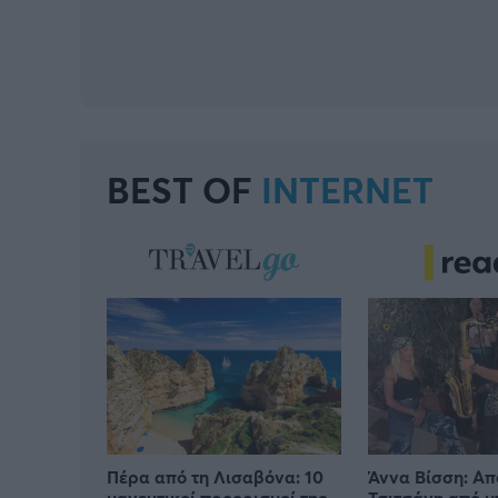
BEST OF
INTERNET
Πέρα από τη Λισαβόνα: 10
Άννα Βίσση: Α
μαγευτικοί προορισμοί της
Τσιτσάνη από 