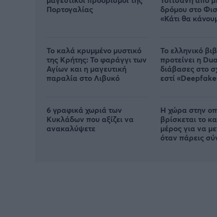
Πορτογαλίας
δρόμου στο Φισ
«Κάτι θα κάνου
Αθήνα»
Το καλά κρυμμένο μυστικό
Το ελληνικό βιβ
της Κρήτης: Το φαράγγι των
προτείνει η Dua
Αγίων και η μαγευτική
διάβασες στο σχ
παραλία στο Λιβυκό
εστί «Deepfake
6 γραφικά χωριά των
Η χώρα στην οπ
Κυκλάδων που αξίζει να
βρίσκεται το κ
ανακαλύψετε
μέρος για να μ
όταν πάρεις σύ