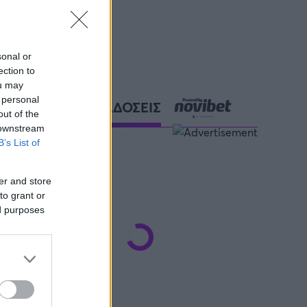
sonal or
ection to
ou may
 personal
ΑΘΛΗΤΙΚΕΣ ΜΕΤΑΔΟΣΕΙΣ
out of the
 downstream
B’s List of
er and store
to grant or
ed purposes