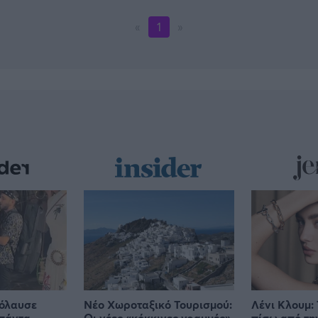
«
1
»
πόλαυσε
Νέο Χωροταξικό Τουρισμού:
Λένι Κλουμ: 
μπάντα
Οι νέες «κόκκινες γραμμές»
πίσω από τη