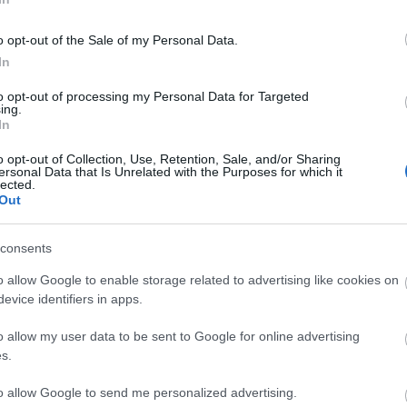
ιά, αυτή είναι η διαδικασία και πρέπει να μάθεις
o opt-out of the Sale of my Personal Data.
και όσο γίνεται ανώδυνα.
In
to opt-out of processing my Personal Data for Targeted
ing.
In
o opt-out of Collection, Use, Retention, Sale, and/or Sharing
ersonal Data that Is Unrelated with the Purposes for which it
lected.
Out
τιαίο παγόβουνο τουμπάρει στον ωκεανό (vid)
ατάει στη μέση του δρόμου και τρελαίνει τους οδηγούς
consents
o allow Google to enable storage related to advertising like cookies on
χρειάζεται πλύσιμο για έως και ένα μήνα καθημερινής
evice identifiers in apps.
o allow my user data to be sent to Google for online advertising
s.
to allow Google to send me personalized advertising.