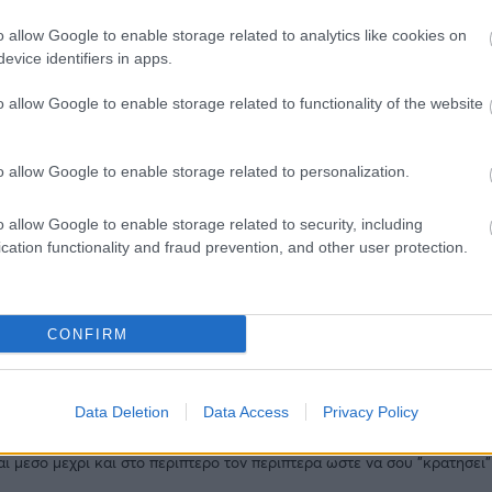
2
o allow Google to enable storage related to analytics like cookies on
evice identifiers in apps.
o allow Google to enable storage related to functionality of the website
λιο σου πρέπει να συνδεθείς στο my gazzetta!
o allow Google to enable storage related to personalization.
o allow Google to enable storage related to security, including
cation functionality and fraud prevention, and other user protection.
ντησε
4
Likes
1
Απαντήσεις
CONFIRM
. Να εχεις γνωστό μεσα στην εταρεια ή να πας συστημένος. Όλα τα αλλα
Data Deletion
Data Access
Privacy Policy
Απάντησε
1
Likes
0
Απαντήσεις
ι μεσο μεχρι και στο περιπτερο τον περιπτερα ωστε να σου "κρατησει"