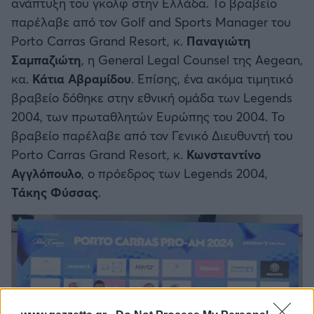
ανάπτυξη του γκολφ στην Ελλάδα. Το βραβείο
παρέλαβε από τον Golf and Sports Manager του
Porto Carras Grand Resort, κ.
Παναγιώτη
Σαμπαζιώτη
, η General Legal Counsel της Aegean,
κα.
Κάτια Αβραμίδου
. Επίσης, ένα ακόμα τιμητικό
βραβείο δόθηκε στην εθνική ομάδα των Legends
2004, των πρωταθλητών Ευρώπης του 2004. Το
βραβείο παρέλαβε από τον Γενικό Διευθυντή του
Porto Carras Grand Resort, κ.
Κωνσταντίνο
Αγγλόπουλο
, ο πρόεδρος των Legends 2004,
Τάκης Φύσσας
.