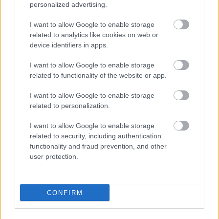
personalized advertising.
Οι καλεσμένοι της βραδιάς απόλαυσαν το ειδικά
I want to allow Google to enable storage
σχεδιασμό μενού με μοναδικές αλμυρές και γλυκές
related to analytics like cookies on web or
device identifiers in apps.
«γκολφικές» επιλογές, cocktails και mocktails by
Souroti και εξαιρετικά κρασιά by Domaine Porto
I want to allow Google to enable storage
Carras.
related to functionality of the website or app.
Οι νικητές του τουρνουά εκτός από έπαθλα
I want to allow Google to enable storage
έλαβαν ειδικά δώρα από τους
Domaine Porto
related to personalization.
Carras
και
Sknipa
.
I want to allow Google to enable storage
Οινογνωσία για καλό σκοπό
related to security, including authentication
functionality and fraud prevention, and other
Ο μεγαλύτερος ενιαίος βιολογικός αμπελώνας
user protection.
στην Ελλάδα του
Domaine Porto Carras
υποστήριξε τη διοργάνωση ως
Platinum Sponsor
CONFIRM
και την Πέμπτη 16 Μαΐου διοργάνωσε δύο Wine
Tasting Sessions για τους καλεσμένους της