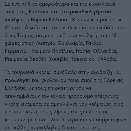
Σε ένα από τα ομορφότερα και πιο ειδυλλιακά
Καλαμάτα
τοπία της Ελλάδας και στο
μοναδικό γήπεδο
γκολφ
στη Βόρεια Ελλάδα, 18 οπών και par 72, με
Ηρακλής
θέα στο Αιγαίο και στα εκπληκτικά πευκοδάση στο
όρος Ίταμος, συγκεντρώθηκαν γκολφέρ από
12
Μπαρτσελόνα
χώρες
όπως Αυστρία, Βουλγαρία, Γαλλία,
Γερμανία, Ηνωμένο Βασίλειο, Ιταλία, Ολλανδία,
Ρεάλ Μαδρίτης
Ρουμανία, Σερβία, Σουηδία, Τσεχία και Ελλάδα.
Ατλέτικο Μαδρίτης
Το τουρνουά γκολφ, συνέβαλε στην ανάδειξη και
προώθηση του γκολφικού τουρισμού της Βόρειας
Μάντσεστερ Γιουνάιτεντ
Ελλάδας, με τους επισκέπτες του να
απολαμβάνουν τον τέλειο προορισμό παίζοντας
Μάντσεστερ Σίτι
γκολφ ανάμεσα σε αμπελώνες του κτήματος, στις
εντυπωσιακές τρεις λίμνες του γηπέδου, σε
Λίβερπουλ
κουκουναριές και ελαιόδεντρα και να συμμετέχουν
σε πολλές παράλληλες δραστηριότητες.
Τσέλσι