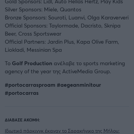
Gold Sponsors: Lidl, Auto Hellas Hertz, Play Kids
Silver Sponsors: Miele, Quantos
Bronze Sponsors: Souroti, Luanvi, Olga Karaververi
Official Sponsors: Taylormade, Dacristo, Sknipa
Beer, Cross Sportswear
Official Partners: Jardin Plus, Kapa Olive Farm,
Liokladi, Messinian Spa
Το
Golf Production
ανέλαβε το sports marketing
agency of the year της ActiveMedia Group.
#portocarrasproam #aegeanminitour
#portocarras
ΔΙΑΒΑΣΕ ΑΚΟΜΗ:
Ιδιωτικό πάρκινγκ έκαναν το Σαρακήνικο της Μήλου: