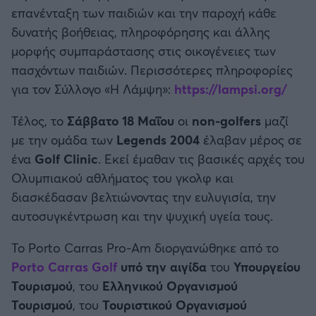
επανένταξη των παιδιών και την παροχή κάθε
δυνατής βοήθειας, πληροφόρησης και άλλης
μορφής συμπαράστασης στις οικογένειες των
πασχόντων παιδιών. Περισσότερες πληροφορίες
για τον Σύλλογο «Η Λάμψη»:
https://lampsi.org/
Τέλος, το
Σάββατο 18 Μαΐου
οι
non-golfers
μαζί
με την ομάδα των
Legends 2004
έλαβαν μέρος σε
ένα
Golf Clinic
. Εκεί έμαθαν τις βασικές αρχές του
Ολυμπιακού αθλήματος του γκολφ και
διασκέδασαν βελτιώνοντας την ευλυγισία, την
αυτοσυγκέντρωση και την ψυχική υγεία τους.
Το Porto Carras Pro-Am διοργανώθηκε από το
Porto Carras Golf
υπό την αιγίδα
του
Υπουργείου
Τουρισμού
, του
Ελληνικού Οργανισμού
Τουρισμού
, του
Τουριστικού Οργανισμού