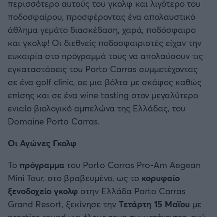
περισσότερο αυτούς του γκολφ και λιγότερο του
ποδοσφαίρου, προσφέροντας ένα απολαυστικό
άθλημα γεμάτο διασκέδαση, χαρά, ποδόσφαιρο
και γκολφ! Οι διεθνείς ποδοσφαιριστές είχαν την
ευκαιρία στο πρόγραμμά τους να απολαύσουν τις
εγκαταστάσεις του Porto Carras συμμετέχοντας
σε ένα golf clinic, σε μια βόλτα με σκάφος καθώς
επίσης και σε ένα wine tasting στον μεγαλύτερο
ενιαίο βιολογικό αμπελώνα της Ελλάδας, του
Domaine Porto Carras.
Οι Αγώνες Γκολφ
Το
πρόγραμμα
του Porto Carras Pro-Am Aegean
Mini Tour, στο βραβευμένο, ως το
κορυφαίο
ξενοδοχείο γκολφ
στην Ελλάδα Porto Carras
Grand Resort, ξεκίνησε την
Τετάρτη 15 Μαΐου
με
practice round για όλους τους συμμετέχοντες, ενώ