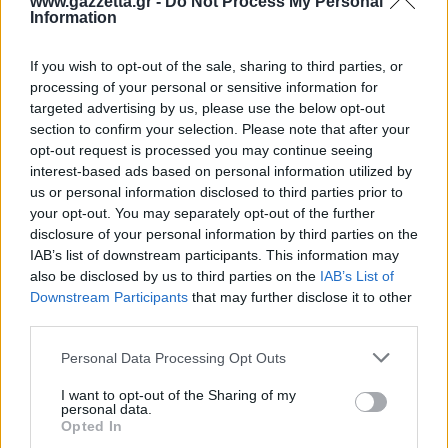
www.gazzetta.gr -
Do Not Process My Personal
Information
If you wish to opt-out of the sale, sharing to third parties, or
processing of your personal or sensitive information for
targeted advertising by us, please use the below opt-out
section to confirm your selection. Please note that after your
opt-out request is processed you may continue seeing
interest-based ads based on personal information utilized by
us or personal information disclosed to third parties prior to
Στις ομάδες, για το
Pro-Am
τουρνουά,
your opt-out. You may separately opt-out of the further
πρωταθλήτρια
αναδείχτηκε η ομάδα των
disclosure of your personal information by third parties on the
IAB’s list of downstream participants. This information may
Παπαδόπουλου, Αβραμίδου, Μαλτεζάκη, Πιπερά,
also be disclosed by us to third parties on the
IAB’s List of
δεύτερη βγήκε των
Χρήστου Νικόπουλου, Γκότση,
Downstream Participants
that may further disclose it to other
Werner και Καλογήρου
, ενώ
τρίτη
τερμάτισε η
third parties.
ομάδα των
Θέμη Γκίνη, Fistrek, Hoppen, Φασόη
.
Please note that this website/app uses one or more Google
Personal Data Processing Opt Outs
Στις ειδικές ομαδικές βραβεύσεις πρώτη ομάδα
services and may gather and store information including but
την πρώτη ημέρα ήταν η ομάδα των Σοφρώνη,
not limited to your visit or usage behaviour. You may click to
I want to opt-out of the Sharing of my
personal data.
grant or deny consent to Google and its third-party tags to
Μπουντή, Van Duijne, Φραγκίστα και δεύτερη η
Opted In
use your data for below specified purposes in below Google