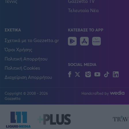
Τέννις
Gazzetta TV
Τελευταία Νέα
ΣΧΕΤΙΚΑ
ΚΑΤΕΒΑΣΕ ΤΟ APP
Android
IOS
Huawei
Σχετικά με το Gazzetta.gr
Όροι Χρήσης
Πολιτική Απορρήτου
SOCIAL MEDIA
Πολιτική Cookies
Facebook
Twitter
Instagram
YouTube
TikTok
Lin
Διαχείριση Απορρήτου
Copyright © 2008 - 2026
Handcrafted by
FOLLOW US
Gazzetta