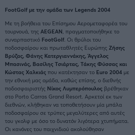
FootGolf με την ομάδα των Legends 2004
Άρσεναλ
Με τη βοήθεια του Επίσημου Αερομεταφορέα του
τουρνουά, της
AEGEAN
, πραγματοποιήθηκε το
Γιουβέντους
συναρπαστικό
FootGolf
. Οι θρύλοι του
ποδοσφαίρου και πρωταθλητές Ευρώπης
Ζήσης
Μίλαν
Βρύζας, Φάνης Κατεργιαννάκης, Άγγελος
Μπασινάς, Βασίλης Τσιάρτας, Τάκης Φύσσας και
Ίντερ
Κώστας Χαλκιάς
που κατέκτησαν το
Euro 2004
με
την εθνική μας ομάδα, καθώς επίσης, ο διεθνής
Μπάγερν Μονάχου
ποδοσφαιριστής
Νίκος Λυμπερόπουλος
βρέθηκαν
στο Porto Carras Grand Resort. Αρκετοί εκ των
Παρί Σεν Ζερμέν
διεθνών, κλήθηκαν να τοποθετήσουν μία μπάλα
ποδοσφαίρου σε τρύπες μεγαλύτερες από αυτές
του γκολφ με όσο το δυνατόν λιγότερα χτυπήματα.
Οι κανόνες του παιχνιδιού ακολούθησαν