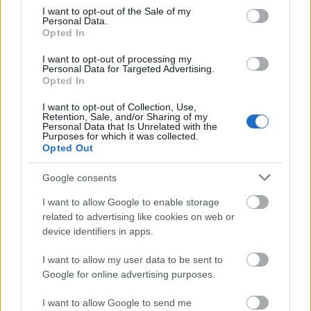
ομάδα των Elli, Marian Abrashev, Alexander
consent section.
I want to opt-out of the Sale of my
Abrashev, Τουργαΐδη.
Personal Data.
Opted In
Σε ατομικό επίπεδο, πρωταθλητής στους Pro
I want to opt-out of processing my
Personal Data for Targeted Advertising.
αναδείχτηκε ο Σουηδός
Henrik Engdahl
.
Opted In
Στην κατηγορία
Amateur Gross
πρώτος βγήκε ο
Alexander Abrashev
, δεύτερος ο
Christian
I want to opt-out of Collection, Use,
Retention, Sale, and/or Sharing of my
Werner
και τρίτος ο
Marian Abrashev
.
Personal Data that Is Unrelated with the
Purposes for which it was collected.
Στην κατηγορία Amateur Net πρώτος βγήκε ο
Opted Out
Αναστάσιος Γκότσης
, δεύτερος ο
Φίλιππος
Google consents
Πιπεράς
και τρίτος ο
Γιώργος Καρακάσης
.
I want to allow Google to enable storage
Το Longest Drive της πρώτης ημέρας κέρδισε ο
related to advertising like cookies on web or
device identifiers in apps.
Christian Werner
και της δεύτερης ημέρας ο
Αναστάσιος Γκότσης
, ενώ στην κατηγορία Closest
I want to allow my user data to be sent to
To The Pin, την πρώτη μέρα κέρδισε ο
Πέτρος
Google for online advertising purposes.
Τουργαΐδης
και τη δεύτερη ο
Μιχάλης
I want to allow Google to send me
Αρχαγκελίτης
.