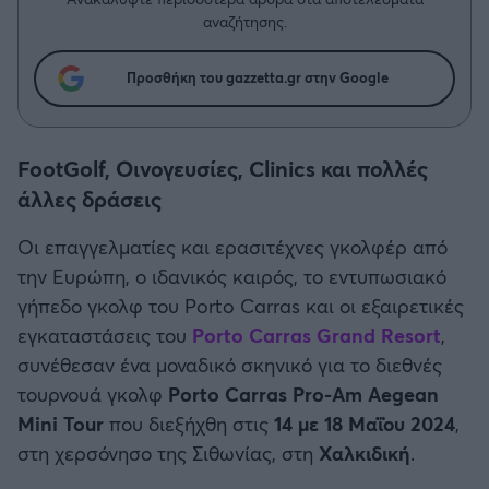
Η μητρότητα στον πάγκο
Δημήτρης Τσορμπατζόγλου
Συνεντεύξεις
αναζήτησης.
Άρης
Μεγάλη μου Αγάπη
Μια Ιστορία από την Πόλη
Προσθήκη του gazzetta.gr στην Google
Λεβαδειακός
ΟΦΗ
FootGolf, Οινογευσίες, Clinics και πολλές
άλλες δράσεις
Βόλος
Οι επαγγελματίες και ερασιτέχνες γκολφέρ από
Ατρόμητος Αθηνών
την Ευρώπη, ο ιδανικός καιρός, το εντυπωσιακό
γήπεδο γκολφ του Porto Carras και οι εξαιρετικές
Κηφισιά
εγκαταστάσεις του
Porto Carras Grand Resort
,
συνέθεσαν ένα μοναδικό σκηνικό για το διεθνές
Αστέρας Τρίπολης
τουρνουά γκολφ
Porto Carras Pro-Am Aegean
Mini Tour
που διεξήχθη στις
14 με 18 Μαΐου 2024
,
Παναιτωλικός
στη χερσόνησο της Σιθωνίας, στη
Χαλκιδική
.