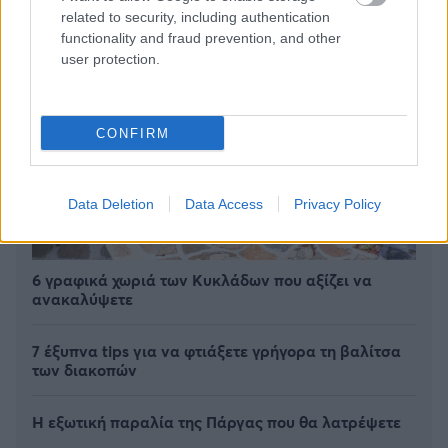
related to security, including authentication
functionality and fraud prevention, and other
user protection.
CONFIRM
Data Deletion
Data Access
Privacy Policy
6 γραφικά χωριά των Κυκλάδων που αξίζει να
ανακαλύψετε
7 έξυπνα tips για να φτιάξετε γρήγορα τη βαλίτσα
των διακοπών
Η εξωτική παραλία της Πάργας που θα λατρέψετε