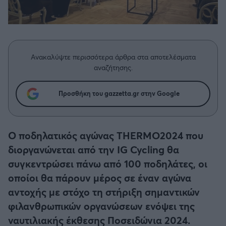
Η μητρότητα στον πάγκο
Δημήτρης Τσορμπατζόγλου
Συνεντεύξεις
Άρης
Μεγάλη μου Αγάπη
Μια Ιστορία από την Πόλη
Λεβαδειακός
Ανακαλύψτε περισσότερα άρθρα στα αποτελέσματα
αναζήτησης.
ΟΦΗ
Προσθήκη του gazzetta.gr στην Google
Βόλος
Ατρόμητος Αθηνών
Ο ποδηλατικός αγώνας THERMO2024 που
διοργανώνεται από την IG Cycling θα
Κηφισιά
συγκεντρώσει πάνω από 100 ποδηλάτες, οι
οποίοι θα πάρουν μέρος σε έναν αγώνα
Αστέρας Τρίπολης
αντοχής με στόχο τη στήριξη σημαντικών
φιλανθρωπικών οργανώσεων ενόψει της
Παναιτωλικός
ναυτιλιακής έκθεσης Ποσειδώνια 2024.