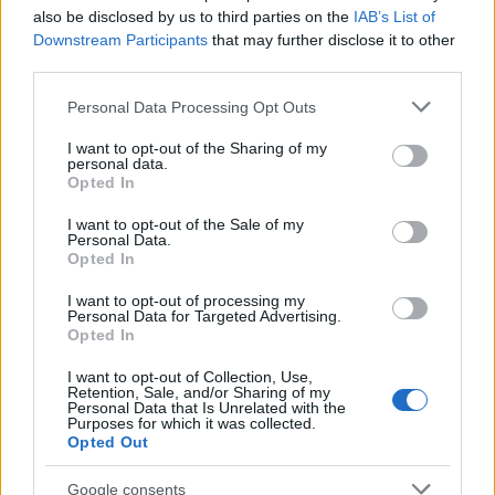
ΔΙΑΒΑΣΕ ΑΚΟΜΗ:
also be disclosed by us to third parties on the
IAB’s List of
Πόρτο Γερμενό: Βίντεο-ντοκουμέντο καταγράφει το
Downstream Participants
that may further disclose it to other
third parties.
μέγεθος της φωτιάς που έφτασε στα σπίτια
Please note that this website/app uses one or more Google
Personal Data Processing Opt Outs
ΕΦΕΤ: Ανακαλούνται ζελεδάκια με CBD και
services and may gather and store information including but
τετραϋδροκανναβινόλη - «Μην τα καταναλώσετε»
not limited to your visit or usage behaviour. You may click to
I want to opt-out of the Sharing of my
personal data.
grant or deny consent to Google and its third-party tags to
Οι πρώτες εκτιμήσεις για τον καιρό τον
Opted In
use your data for below specified purposes in below Google
Δεκαπενταύγουστο: Σε ποιες περιοχές αναμένονται
consent section.
I want to opt-out of the Sale of my
μπόρες
Personal Data.
Opted In
I want to opt-out of processing my
Personal Data for Targeted Advertising.
Opted In
Tags:
ΔΕΛΤΙΟ ΤΥΠΟΥ
I want to opt-out of Collection, Use,
Retention, Sale, and/or Sharing of my
Personal Data that Is Unrelated with the
Purposes for which it was collected.
Opted Out
Για να προσθέσεις το σχόλιο
Google consents