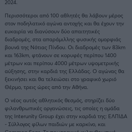
2024.
Περισσότεροι από 100 αθλητές θα λάβουν μέρος
Άρσεναλ
στον ποδηλατικό αγώνα αντοχής και θα έχουν την
ευκαιρία να διανύσουν δύο απαιτητικές
Γιουβέντους
διαδρομές, στα απαράμιλλης φυσικής ομορφιάς
βουνά της Νότιας Πίνδου. Οι διαδρομές των 83km
Μίλαν
και 163km, φτάνουν σε κορυφές περίπου 1400
μέτρων και περίπου 4000 μέτρων υψομετρικής
Ίντερ
αύξησης, στην καρδιά της Ελλάδας. Ο αγώνας θα
ξεκινήσει και θα τελειώσει στο γραφικό χωριό
Μπάγερν Μονάχου
Θέρμο, τρεις ώρες από την Αθήνα.
Παρί Σεν Ζερμέν
Ο νέος αυτός αθλητικός θεσμός, στηρίζει δύο
φιλανθρωπικές οργανώσεις, τις οποίες η ομάδα
της Interunity Group έχει στην καρδιά της: ΕΛΠΙΔΑ
- Σύλλογος φίλων παιδιών με καρκίνο, και
Common Seas. Το πρωταρχικό φιλανθρωπικό