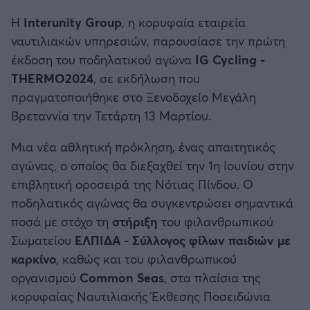
Καλαμάτα
Η
Interunity Group
, η κορυφαία εταιρεία
ναυτιλιακών υπηρεσιών, παρουσίασε την πρώτη
Ηρακλής
έκδοση του ποδηλατικού αγώνα
IG Cycling -
THERMO2024
, σε εκδήλωση που
Μπαρτσελόνα
πραγματοποιήθηκε στο Ξενοδοχείο Μεγάλη
Βρεταννία την Τετάρτη 13 Μαρτίου.
Ρεάλ Μαδρίτης
Μια νέα αθλητική πρόκληση, ένας απαιτητικός
Ατλέτικο Μαδρίτης
αγώνας, ο οποίος θα διεξαχθεί την 1η Ιουνίου στην
επιβλητική οροσειρά της Νότιας Πίνδου. Ο
Μάντσεστερ Γιουνάιτεντ
ποδηλατικός αγώνας θα συγκεντρώσει σημαντικά
ποσά με στόχο τη
στήριξη
του φιλανθρωπικού
Μάντσεστερ Σίτι
Σωματείου
ΕΛΠΙΔΑ - Σύλλογος φίλων παιδιών με
καρκίνο
, καθώς και του φιλανθρωπικού
Λίβερπουλ
οργανισμού
Common Seas
, στα πλαίσια της
κορυφαίας Ναυτιλιακής Έκθεσης Ποσειδώνια
Τσέλσι