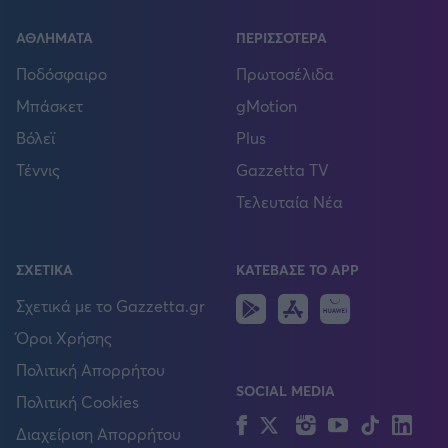
ΑΘΛΗΜΑΤΑ
ΠΕΡΙΣΣΟΤΕΡΑ
Ποδόσφαιρο
Πρωτοσέλιδα
Μπάσκετ
gMotion
Βόλεϊ
Plus
Τέννις
Gazzetta TV
Τελευταία Νέα
ΣΧΕΤΙΚΑ
ΚΑΤΕΒΑΣΕ ΤΟ APP
Android
IOS
Huawei
Σχετικά με το Gazzetta.gr
Όροι Χρήσης
Πολιτική Απορρήτου
SOCIAL MEDIA
Πολιτική Cookies
Facebook
Twitter
Instagram
YouTube
TikTok
Lin
Διαχείριση Απορρήτου