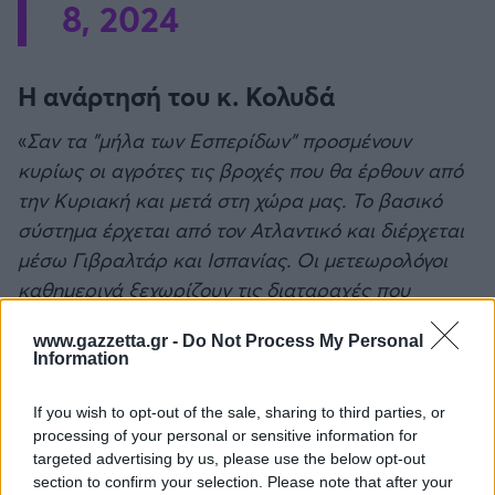
8, 2024
Η ανάρτησή του κ. Κολυδά
«
Σαν τα "μήλα των Εσπερίδων" προσμένουν
κυρίως οι αγρότες τις βροχές που θα έρθουν από
την Κυριακή και μετά στη χώρα μας. Το βασικό
σύστημα έρχεται από τον Ατλαντικό και διέρχεται
μέσω Γιβραλτάρ και Ισπανίας. Οι μετεωρολόγοι
καθημερινά ξεχωρίζουν τις διαταραχές που
πρόκειται να μας επηρεάσουν και υπολογίζουν
www.gazzetta.gr -
Do Not Process My Personal
χωρικά αλλά και χρονικά πότε αυτές θα έρθουν
Information
τελικά προς την περιοχή μας. Οι συνθήκες
καθημερινά μπορεί να αλλάξουν, το γεωγραφικό
If you wish to opt-out of the sale, sharing to third parties, or
τερραίν είναι πολύπλοκο, οι αποστάσεις μεγάλες ,
processing of your personal or sensitive information for
targeted advertising by us, please use the below opt-out
ενώ δεν είναι λίγες οι φορές που οι ατμοσφαιρικές
section to confirm your selection. Please note that after your