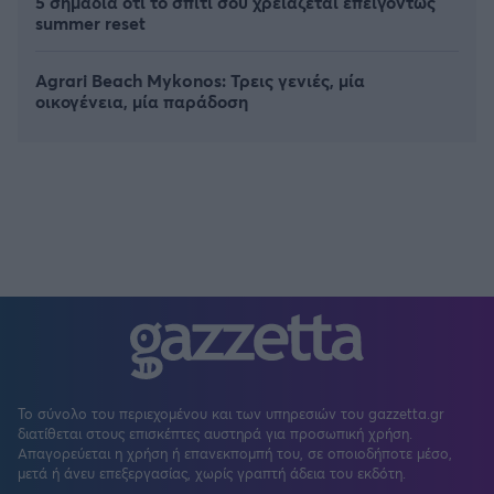
5 σημάδια ότι το σπίτι σου χρειάζεται επειγόντως
summer reset
Agrari Beach Mykonos: Τρεις γενιές, μία
οικογένεια, μία παράδοση
Το σύνολο του περιεχομένου και των υπηρεσιών του gazzetta.gr
διατίθεται στους επισκέπτες αυστηρά για προσωπική χρήση.
Απαγορεύεται η χρήση ή επανεκπομπή του, σε οποιοδήποτε μέσο,
μετά ή άνευ επεξεργασίας, χωρίς γραπτή άδεια του εκδότη.