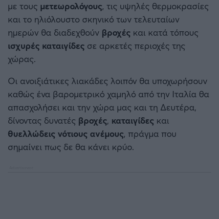
με τους
μετεωρολόγους
, τις υψηλές θερμοκρασίες
Καλαμάτα
και το ηλιόλουστο σκηνικό των τελευταίων
ημερών θα διαδεχθούν
βροχές
και κατά τόπους
Ηρακλής
ισχυρές καταιγίδες
σε αρκετές περιοχές της
χώρας.
Μπαρτσελόνα
Οι ανοιξιάτικες λιακάδες λοιπόν θα υποχωρήσουν
Ρεάλ Μαδρίτης
καθώς ένα βαρομετρικό χαμηλό από την Ιταλία θα
απασχολήσει και την χώρα μας και τη Δευτέρα,
Ατλέτικο Μαδρίτης
δίνοντας δυνατές
βροχές
,
καταιγίδες
και
θυελλώδεις νότιους ανέμους
, πράγμα που
Μάντσεστερ Γιουνάιτεντ
σημαίνει πως δε θα κάνει κρύο.
Μάντσεστερ Σίτι
Λίβερπουλ
Τσέλσι