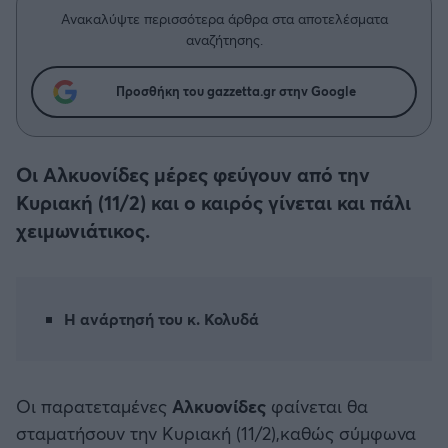
Η μητρότητα στον πάγκο
Δημήτρης Τσορμπατζόγλου
Συνεντεύξεις
Ανακαλύψτε περισσότερα άρθρα στα αποτελέσματα
Άρης
αναζήτησης.
Μεγάλη μου Αγάπη
Μια Ιστορία από την Πόλη
Λεβαδειακός
Προσθήκη του gazzetta.gr στην Google
ΟΦΗ
Οι Αλκυονίδες μέρες φεύγουν από την
Βόλος
Κυριακή (11/2) και ο καιρός γίνεται και πάλι
χειμωνιάτικος.
Ατρόμητος Αθηνών
Κηφισιά
Η ανάρτησή του κ. Κολυδά
Αστέρας Τρίπολης
Οι παρατεταμένες
Αλκυονίδες
φαίνεται θα
Παναιτωλικός
σταματήσουν την Κυριακή (11/2),καθώς σύμφωνα