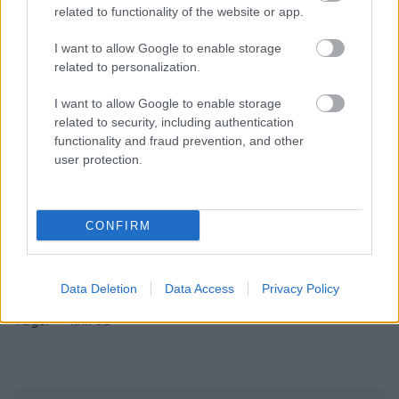
related to functionality of the website or app.
ΔΙΑΒΑΣΕ ΑΚΟΜΗ:
I want to allow Google to enable storage
related to personalization.
Τουρίστας επιχείρησε να χρηματίσει υπάλληλο
επιχείρησης για να του επιτρέψει να ασελγήσει σε
I want to allow Google to enable storage
ανήλικη
related to security, including authentication
functionality and fraud prevention, and other
ΟΑΚΑ: 12 συλλήψεις πριν το Παναθηναϊκός - ΤΣΣΚΑ 1948
user protection.
για ναρκωτικά και φωτοβολίδες
Ζωολόγος προειδοποιεί για τα κουνούπια: «Αναπτύσσουν
CONFIRM
αντοχή στα εντομοκτόνα»
Data Deletion
Data Access
Privacy Policy
Tags:
ΚΑΙΡΟΣ