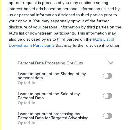
διεργασίες μπορεί να τροποποιήσουν τις αέριες
opt-out request is processed you may continue seeing
μάζες.
interest-based ads based on personal information utilized by
us or personal information disclosed to third parties prior to
your opt-out. You may separately opt-out of the further
disclosure of your personal information by third parties on the
IAB’s list of downstream participants. This information may
also be disclosed by us to third parties on the
IAB’s List of
Downstream Participants
that may further disclose it to other
third parties.
Please note that this website/app uses one or more Google
Personal Data Processing Opt Outs
services and may gather and store information including but
not limited to your visit or usage behaviour. You may click to
I want to opt-out of the Sharing of my
personal data.
grant or deny consent to Google and its third-party tags to
Opted In
use your data for below specified purposes in below Google
consent section.
I want to opt-out of the Sale of my
Personal Data.
Opted In
I want to opt-out of processing my
Personal Data for Targeted Advertising.
Opted In