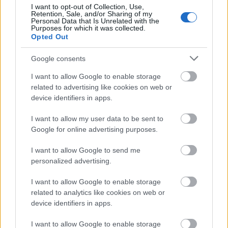
I want to opt-out of Collection, Use,
Retention, Sale, and/or Sharing of my
Personal Data that Is Unrelated with the
Purposes for which it was collected.
Opted Out
Google consents
I want to allow Google to enable storage
related to advertising like cookies on web or
device identifiers in apps.
I want to allow my user data to be sent to
Με αυτό το βίντεο γίνεται κατανοητή η δυσκολία
Google for online advertising purposes.
της πρόγνωσης (ειδικά αν δεν έχει φανεί η
I want to allow Google to send me
διαταραχή). Αυτό το διαπιστώνουμε και τώρα που
personalized advertising.
βρισκόμαστε μόλις 3 μέρες πριν ξεκινήσουν οι
πολυπόθητες βροχές. Θα ήταν δε "λάθος" αυτήν
I want to allow Google to enable storage
related to analytics like cookies on web or
την αλλαγή αυτή του καιρού, να την ονομάζουμε
device identifiers in apps.
"κακοκαιρία"
».
I want to allow Google to enable storage