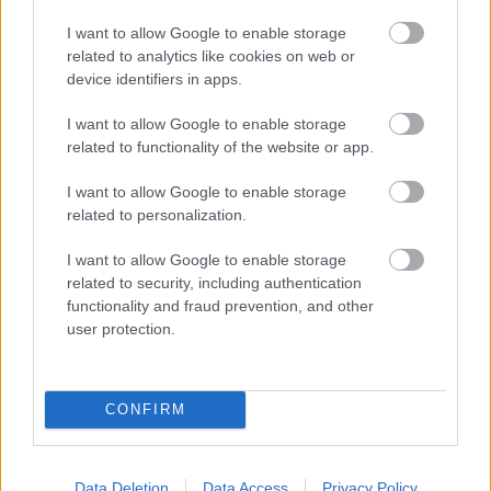
I want to allow Google to enable storage
ΔΙΑΒΑΣΕ ΑΚΟΜΗ:
related to analytics like cookies on web or
device identifiers in apps.
Η Gen Z κοιμάται στις 9 το βράδυ – Και έχει τους λόγους
της
I want to allow Google to enable storage
related to functionality of the website or app.
Η ιδανική διαφορά ηλικίας στο ζευγάρι: Τι δείχνουν νέες
έρευνες
I want to allow Google to enable storage
related to personalization.
Σε πνίγει το άγχος; 5 τεχνικές που ηρεμούν το νευρικό
σου σύστημα σε μόλις 10' - Η μία είναι πολύ απλή
I want to allow Google to enable storage
related to security, including authentication
functionality and fraud prevention, and other
user protection.
Για να προσθέσεις το σχόλιο
CONFIRM
σου πρέπει να συνδεθείς
στο my gazzetta!
Data Deletion
Data Access
Privacy Policy