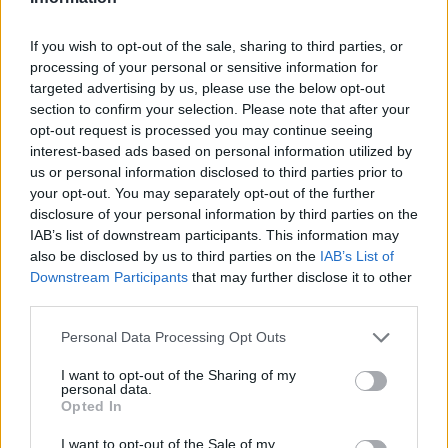
της πεπτικής δυσφορίας που παρουσιάζουν, όπως
Καλαμάτα
φούσκωμα, διάταση και μετεωρισμός. Αυτά τα
If you wish to opt-out of the sale, sharing to third parties, or
συμπτώματα είναι απογοητευτικά.
Ηρακλής
processing of your personal or sensitive information for
targeted advertising by us, please use the below opt-out
section to confirm your selection. Please note that after your
Μπαρτσελόνα
opt-out request is processed you may continue seeing
interest-based ads based on personal information utilized by
us or personal information disclosed to third parties prior to
Ρεάλ Μαδρίτης
your opt-out. You may separately opt-out of the further
disclosure of your personal information by third parties on the
Ατλέτικο Μαδρίτης
IAB’s list of downstream participants. This information may
also be disclosed by us to third parties on the
IAB’s List of
Downstream Participants
that may further disclose it to other
Μάντσεστερ Γιουνάιτεντ
third parties.
Please note that this website/app uses one or more Google
Μάντσεστερ Σίτι
Personal Data Processing Opt Outs
services and may gather and store information including but
not limited to your visit or usage behaviour. You may click to
I want to opt-out of the Sharing of my
personal data.
Λίβερπουλ
grant or deny consent to Google and its third-party tags to
Opted In
use your data for below specified purposes in below Google
consent section.
I want to opt-out of the Sale of my
Τσέλσι