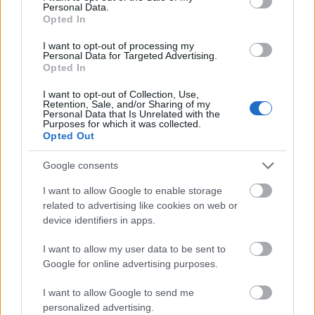
Personal Data.
Opted In
Άρσεναλ
I want to opt-out of processing my
Personal Data for Targeted Advertising.
Opted In
Γιουβέντους
I want to opt-out of Collection, Use,
Retention, Sale, and/or Sharing of my
Μίλαν
Personal Data that Is Unrelated with the
Purposes for which it was collected.
Opted Out
Ίντερ
Google consents
Μπάγερν Μονάχου
I want to allow Google to enable storage
Ωστόσο, το να καταλάβετε γιατί συμβαίνει αυτό
related to advertising like cookies on web or
και να κάνετε μερικά απλά βήματα για να το
device identifiers in apps.
Παρί Σεν Ζερμέν
ξεπεράσετε, μπορεί να σας βοηθήσει να
I want to allow my user data to be sent to
αγαπήσετε τα όσπρια.
Google for online advertising purposes.
Διαβάστε τη συνέχεια εδώ
I want to allow Google to send me
personalized advertising.