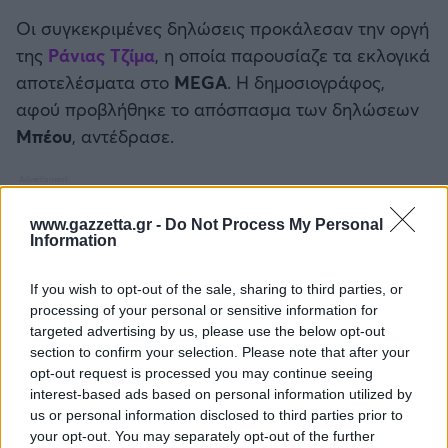
Καλαμάτα
Οι συγκεκριμένες δηλώσεις προκάλεσαν την οργή
της
Ράνιας Τζίμα
, η οποία παρουσίαζε τα εκλογικά
Ηρακλής
αποτελέσματα στο
MEGA
. Η δημοσιογράφος,
αφού προβλήθηκε το απόσπασμα των δηλώσεων
Μπαρτσελόνα
Μπέου
, αντέδρασε.
Ρεάλ Μαδρίτης
www.gazzetta.gr -
Do Not Process My Personal
Ατλέτικο Μαδρίτης
Information
Μάντσεστερ Γιουνάιτεντ
If you wish to opt-out of the sale, sharing to third parties, or
processing of your personal or sensitive information for
targeted advertising by us, please use the below opt-out
Μάντσεστερ Σίτι
section to confirm your selection. Please note that after your
opt-out request is processed you may continue seeing
Λίβερπουλ
interest-based ads based on personal information utilized by
us or personal information disclosed to third parties prior to
your opt-out. You may separately opt-out of the further
Τσέλσι