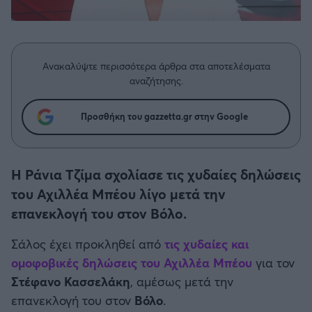
Η μητρότητα στον πάγκο
Δημήτρης Τσορμπατζόγλου
Συνεντεύξεις
Άρης
Μεγάλη μου Αγάπη
Μια Ιστορία από την Πόλη
Λεβαδειακός
Ανακαλύψτε περισσότερα άρθρα στα αποτελέσματα
αναζήτησης.
ΟΦΗ
Προσθήκη του gazzetta.gr στην Google
Βόλος
Ατρόμητος Αθηνών
Η Ράνια Τζίμα σχολίασε τις χυδαίες δηλώσεις
του Αχιλλέα Μπέου λίγο μετά την
Κηφισιά
επανεκλογή του στον Βόλο.
Σάλος έχει προκληθεί από
τις χυδαίες και
Αστέρας Τρίπολης
ομοφοβικές δηλώσεις του
Αχιλλέα Μπέου
για τον
Στέφανο Κασσελάκη
, αμέσως μετά την
Παναιτωλικός
επανεκλογή του στον
Βόλο
.