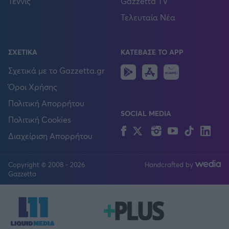
Τέννις
Gazzetta TV
Τελευταία Νέα
ΣΧΕΤΙΚΑ
ΚΑΤΕΒΑΣΕ ΤΟ APP
Android
IOS
Huawei
Σχετικά με το Gazzetta.gr
Όροι Χρήσης
Πολιτική Απορρήτου
SOCIAL MEDIA
Πολιτική Cookies
Facebook
Twitter
Instagram
YouTube
TikTok
Lin
Διαχείριση Απορρήτου
Copyright © 2008 - 2026
Handcrafted by
FOLLOW US
Gazzetta