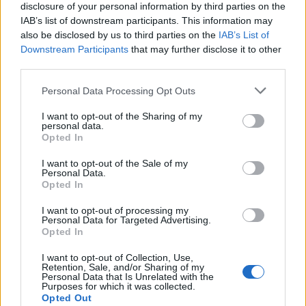
disclosure of your personal information by third parties on the
IAB’s list of downstream participants. This information may
Άρσεναλ
also be disclosed by us to third parties on the
IAB’s List of
Downstream Participants
that may further disclose it to other
third parties.
Γιουβέντους
Please note that this website/app uses one or more Google
Personal Data Processing Opt Outs
services and may gather and store information including but
Μίλαν
not limited to your visit or usage behaviour. You may click to
I want to opt-out of the Sharing of my
personal data.
grant or deny consent to Google and its third-party tags to
Opted In
Ίντερ
use your data for below specified purposes in below Google
consent section.
I want to opt-out of the Sale of my
Personal Data.
Μπάγερν Μονάχου
Opted In
I want to opt-out of processing my
Παρί Σεν Ζερμέν
Personal Data for Targeted Advertising.
Opted In
«Συγγνώμη αλλά αυτό νομίζω πως δεν μπορεί να
I want to opt-out of Collection, Use,
είναι αποδεκτό ποτέ και από κανέναν αυτό. Είναι
Retention, Sale, and/or Sharing of my
αδιανόητο. Είναι ο κ. Μπέος που όλοι ξέρουμε.
Personal Data that Is Unrelated with the
Purposes for which it was collected.
Δυστυχώς. Και είναι και ο μόλις νεοεκλεγείς
Opted Out