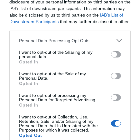
disclosure of your personal information by third parties on the
Πυρκαγιές: 118 κτίρια κρίθηκαν κατεδαφιστέα –
IAB’s list of downstream participants. This information may
also be disclosed by us to third parties on the
IAB’s List of
Ολοκληρώθηκαν 325 αυτοψίες της ΓΔΑΕΦΚ στις
Downstream Participants
that may further disclose it to other
πληγείσες περιοχές
third parties.
Please note that this website/app uses one or more Google
Personal Data Processing Opt Outs
services and may gather and store information including but
Tags:
not limited to your visit or usage behaviour. You may click to
I want to opt-out of the Sharing of my
ΠΕΙΡΑΙΑΣ
7
personal data.
grant or deny consent to Google and its third-party tags to
Opted In
use your data for below specified purposes in below Google
consent section.
I want to opt-out of the Sale of my
Personal Data.
Opted In
I want to opt-out of processing my
Για να προσθέσεις το σχόλιο
Personal Data for Targeted Advertising.
Opted In
σου πρέπει να συνδεθείς
I want to opt-out of Collection, Use,
στο my gazzetta!
Retention, Sale, and/or Sharing of my
Personal Data that Is Unrelated with the
Purposes for which it was collected.
Opted Out
Εγγραφή
Σύνδεση