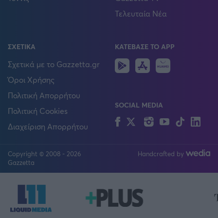
Τελευταία Νέα
ΣΧΕΤΙΚΑ
ΚΑΤΕΒΑΣΕ ΤΟ APP
Android
IOS
Huawei
Σχετικά με το Gazzetta.gr
Όροι Χρήσης
Πολιτική Απορρήτου
SOCIAL MEDIA
Πολιτική Cookies
Facebook
Twitter
Instagram
YouTube
TikTok
Lin
Διαχείριση Απορρήτου
Copyright © 2008 - 2026
Handcrafted by
FOLLOW US
Gazzetta