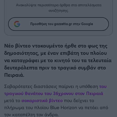
Η μητρότητα στον πάγκο
Δημήτρης Τσορμπατζόγλου
Συνεντεύξεις
Ανακαλύψτε περισσότερα άρθρα στα αποτελέσματα
Άρης
αναζήτησης.
Μεγάλη μου Αγάπη
Μια Ιστορία από την Πόλη
Λεβαδειακός
Προσθήκη του gazzetta.gr στην Google
ΟΦΗ
Νέο βίντεο ντοκουμέντο ήρθε στο φως της
Βόλος
δημοσιότητας, με έναν επιβάτη του πλοίου
να καταγράφει με το κινητό του τα τελευταία
Ατρόμητος Αθηνών
δευτερόλεπτα πριν το τραγικό συμβάν στο
Πειραιά.
Κηφισιά
Σοβαρότατες διαστάσεις παίρνει η υπόθεση
του
Αστέρας Τρίπολης
τραγικού θανάτου του 36χρονου στον Πειραιά
μετά το
σοκαριστικό βίντεο
που δείχνει το
Παναιτωλικός
πλήρωμα του πλοίου Blue Horizon να πετάει από
τον καταπέλτη τον άνδρα.