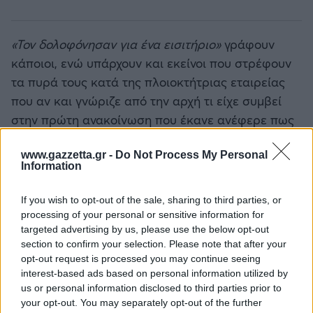
«Τον δολοφόνησαν για ένα εισιτήριο»
γράφουν
κάποιοι, ενώ υπάρχουν και εκείνοι που στρέφουν
τα πυρά τους κατά της πλοιοκτήτριας εταιρείας
που αν και γνώριζε από την αρχή τι είχε συμβεί
στην πρώτη ανακοίνωση που έκανε ανέφερε πως
τα όσα τραγικά έγιναν δεν ήταν δική της ευθύνη!
www.gazzetta.gr -
Do Not Process My Personal
Information
If you wish to opt-out of the sale, sharing to third parties, or
ΔΙΑΒΑΣΕ ΑΚΟΜΗ:
processing of your personal or sensitive information for
Δύο συλλήψεις για τις φωτιές σε Σκύρο και Λακωνία: Από
targeted advertising by us, please use the below opt-out
γεννήτρια και ψησταριά ξεκίνησαν οι πυρκαγιές
section to confirm your selection. Please note that after your
opt-out request is processed you may continue seeing
Υπόθεση Marfin: Στην Ελλάδα απόψε η 46χρονη
interest-based ads based on personal information utilized by
κατηγορούμενη για τον εμπρησμό – Αύριο ενώπιον
us or personal information disclosed to third parties prior to
your opt-out. You may separately opt-out of the further
εισαγγελέα και ανακριτή