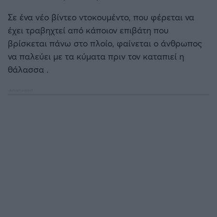
Καλαμάτα
Σε ένα νέο βίντεο ντοκουμέντο, που φέρεται να
έχει τραβηχτεί από κάποιον επιβάτη που
Ηρακλής
βρίσκεται πάνω στο πλοίο, φαίνεται ο άνθρωπος
να παλεύει με τα κύματα πριν τον καταπιεί η
Μπαρτσελόνα
θάλασσα .
Ρεάλ Μαδρίτης
Ατλέτικο Μαδρίτης
Μάντσεστερ Γιουνάιτεντ
Μάντσεστερ Σίτι
Λίβερπουλ
Τσέλσι