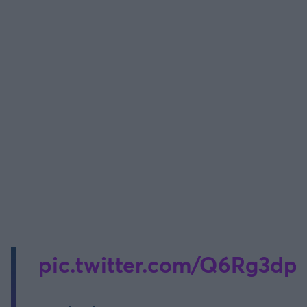
Άρσεναλ
Γιουβέντους
Μίλαν
Ίντερ
Μπάγερν Μονάχου
Παρί Σεν Ζερμέν
pic.twitter.com/Q6Rg3dpc