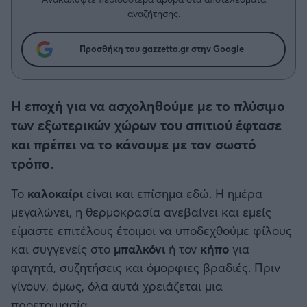
Η μητρότητα στον πάγκο
Δημήτρης Τσορμπατζόγλου
Συνεντεύξεις
αναζήτησης.
Άρης
Μεγάλη μου Αγάπη
Μια Ιστορία από την Πόλη
Προσθήκη του gazzetta.gr στην Google
Λεβαδειακός
ΟΦΗ
Η εποχή για να ασχοληθούμε με το πλύσιμο
των εξωτερικών χώρων του σπιτιού έφτασε
Βόλος
και πρέπει να το κάνουμε με τον σωστό
τρόπο.
Ατρόμητος Αθηνών
Το
καλοκαίρι
είναι και επίσημα εδώ. Η ημέρα
Κηφισιά
μεγαλώνει, η θερμοκρασία ανεβαίνει και εμείς
είμαστε επιτέλους έτοιμοι να υποδεχθούμε φίλους
Αστέρας Τρίπολης
και συγγενείς στο
μπαλκόνι
ή τον
κήπο
για
φαγητά, συζητήσεις και όμορφιες βραδιές. Πριν
Παναιτωλικός
γίνουν, όμως, όλα αυτά χρειάζεται μια
προετοιμασία.