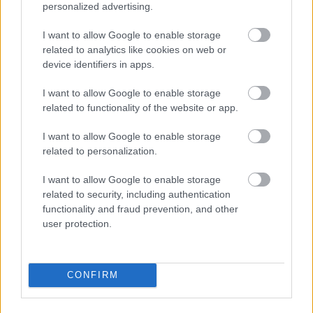
personalized advertising.
I want to allow Google to enable storage
related to analytics like cookies on web or
device identifiers in apps.
I want to allow Google to enable storage
related to functionality of the website or app.
I want to allow Google to enable storage
related to personalization.
I want to allow Google to enable storage
related to security, including authentication
Πέρα από τη Λισαβόνα: 10 μαγευτικοί προορισμοί
functionality and fraud prevention, and other
της Πορτογαλίας
user protection.
Το καλά κρυμμένο μυστικό της Κρήτης: Το φαράγγι
των Αγίων και η μαγευτική παραλία στο Λιβυκό
CONFIRM
6 γραφικά χωριά των Κυκλάδων που αξίζει να