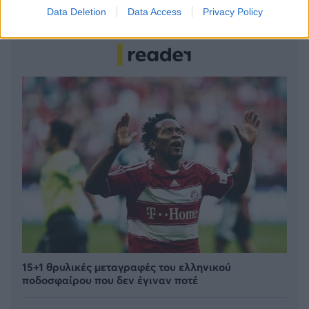
ανακαλύψετε
Data Deletion
Data Access
Privacy Policy
15+1 θρυλικές μεταγραφές του ελληνικού
ποδοσφαίρου που δεν έγιναν ποτέ