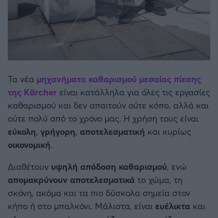
Άρσεναλ
Γιουβέντους
Τα νέα
μηχανήματα καθαρισμού μεσαίας πίεσης
Μίλαν
της Kärcher
είναι κατάλληλα για όλες τις εργασίες
καθαρισμού και δεν απαιτούν ούτε κόπο, αλλά και
Ίντερ
ούτε πολύ από το χρόνο μας. Η χρήση τους είναι
εύκολη
,
γρήγορη
Μπάγερν Μονάχου
,
αποτελεσματική
και κυρίως
οικονομική
.
Παρί Σεν Ζερμέν
Διαθέτουν
υψηλή απόδοση καθαρισμού
, ενώ
απομακρύνουν αποτελεσματικά
το χώμα, τη
σκόνη, ακόμα και τα πιο δύσκολα σημεία στον
κήπο ή στο μπαλκόνι. Μάλιστα, είναι
ευέλικτα
και