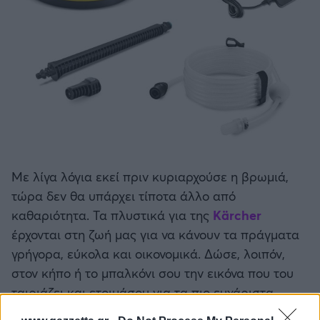
Με λίγα λόγια εκεί πριν κυριαρχούσε η βρωμιά,
τώρα δεν θα υπάρχει τίποτα άλλο από
καθαριότητα. Τα πλυστικά για της
Kärcher
έρχονται στη ζωή μας για να κάνουν τα πράγματα
γρήγορα, εύκολα και οικονομικά. Δώσε, λοιπόν,
στον κήπο ή το μπαλκόνι σου την εικόνα που του
ταιριάζει και ετοιμάσου για τα πιο ευχάριστα
καλοκαιρινά απογεύματα στη δική σου «όαση»