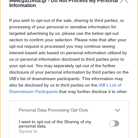
www.gazzetta.gr -
Do Not Process My Personal
παρέα με τα αγαπημένα σου πρόσωπα.
Information
If you wish to opt-out of the sale, sharing to third parties, or
processing of your personal or sensitive information for
ΔΙΑΒΑΣΕ ΑΚΟΜΗ:
targeted advertising by us, please use the below opt-out
section to confirm your selection. Please note that after your
Νότια Κορέα: Διευθυντής τράπεζας έκλεβε μετρητά και
opt-out request is processed you may continue seeing
τα αντικαθιστούσε με παιδικά χαρτονομίσματα
interest-based ads based on personal information utilized by
us or personal information disclosed to third parties prior to
«Δεν μπορούσες να με σκουντήξεις;»: Η παρουσιάστρια
your opt-out. You may separately opt-out of the further
που αποκοιμήθηκε στον αέρα και έγινε viral
disclosure of your personal information by third parties on the
IAB’s list of downstream participants. This information may
Συνταξιούχος μετακομίζει από τον οίκο ευγηρίας σε
also be disclosed by us to third parties on the
IAB’s List of
κρουαζιερόπλοιο για 15 χρόνια: «Το αποφάσισα σε 10
Downstream Participants
that may further disclose it to other
λεπτά»
third parties.
Please note that this website/app uses one or more Google
Personal Data Processing Opt Outs
services and may gather and store information including but
not limited to your visit or usage behaviour. You may click to
I want to opt-out of the Sharing of my
personal data.
grant or deny consent to Google and its third-party tags to
Opted In
use your data for below specified purposes in below Google