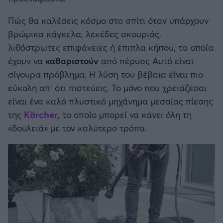
Καλαμάτα
Πώς θα καλέσεις κόσμο στο σπίτι όταν υπάρχουν
βρώμικα κάγκελα, λεκέδες σκουριάς,
Ηρακλής
λιθόστρωτες επιφάνειες ή έπιπλα κήπου, τα οποία
έχουν να
καθαριστούν
από πέρυσι; Αυτό είναι
Μπαρτσελόνα
σίγουρα πρόβλημα. Η λύση του βέβαια είναι πιο
εύκολη απ’ ότι πιστεύεις. Το μόνο που χρειάζεσαι
Ρεάλ Μαδρίτης
είναι ένα καλό πλυστικό μηχάνημα μεσαίας πίεσης
της
Kärcher
, το οποίο μπορεί να κάνει όλη τη
Ατλέτικο Μαδρίτης
«δουλειά» με τον καλύτερο τρόπο.
Μάντσεστερ Γιουνάιτεντ
Μάντσεστερ Σίτι
Λίβερπουλ
Τσέλσι