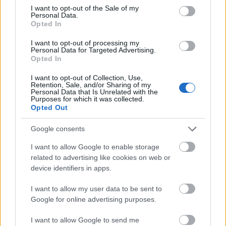
Για να προσθέσεις το σχόλιο
consent section.
I want to opt-out of the Sale of my
Personal Data.
σου πρέπει να συνδεθείς
Opted In
στο my gazzetta!
I want to opt-out of processing my
Personal Data for Targeted Advertising.
Opted In
Εγγραφή
Σύνδεση
I want to opt-out of Collection, Use,
Retention, Sale, and/or Sharing of my
Personal Data that Is Unrelated with the
Purposes for which it was collected.
Opted Out
Συνδέσου και κάνε το πρώτο σχόλιο...
Google consents
I want to allow Google to enable storage
related to advertising like cookies on web or
device identifiers in apps.
BEST OF
INTERNET
I want to allow my user data to be sent to
Google for online advertising purposes.
I want to allow Google to send me