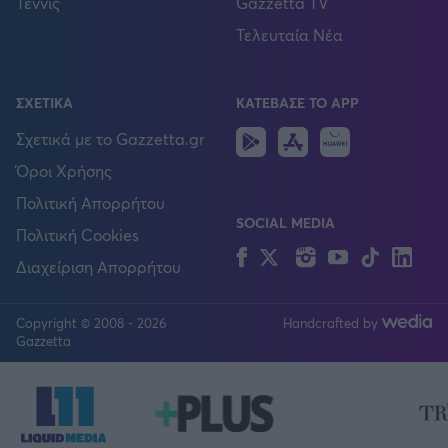
Τέννις
Gazzetta TV
Τελευταία Νέα
ΣΧΕΤΙΚΑ
ΚΑΤΕΒΑΣΕ ΤΟ APP
Android
IOS
Huawei
Σχετικά με το Gazzetta.gr
Όροι Χρήσης
Πολιτική Απορρήτου
SOCIAL MEDIA
Πολιτική Cookies
Facebook
Twitter
Instagram
YouTube
TikTok
Lin
Διαχείριση Απορρήτου
Copyright © 2008 - 2026
Handcrafted by
FOLLOW US
Gazzetta