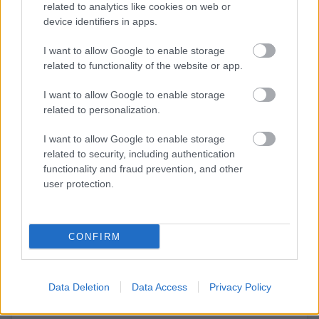
με την ανάρτηση της
Ρούλας Πισπιρίγκου
και την
related to analytics like cookies on web or
device identifiers in apps.
εταιρεία παραγωγής του, αφήνοντας έτσι ανοιχτό
το ενδεχόμενο να δούμε στη μικρή οθόνη την
I want to allow Google to enable storage
υπόθεση της Πάτρας, σκηνοθετημένη από τον ίδιο.
related to functionality of the website or app.
I want to allow Google to enable storage
related to personalization.
I want to allow Google to enable storage
related to security, including authentication
functionality and fraud prevention, and other
user protection.
CONFIRM
Δείτε αυτή τη δημοσίευση στο Instagram.
Data Deletion
Data Access
Privacy Policy