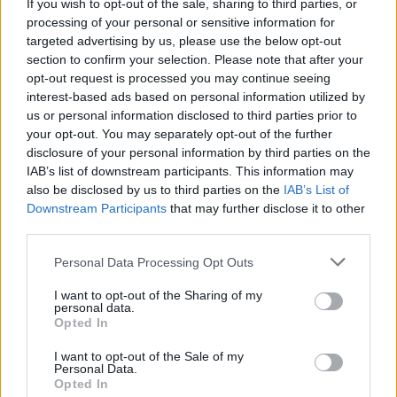
If you wish to opt-out of the sale, sharing to third parties, or
processing of your personal or sensitive information for
Θυμηθείτε την συνέντευξη του Πάνου
targeted advertising by us, please use the below opt-out
Κοκκινόπουλου στο Gazzetta.gr
section to confirm your selection. Please note that after your
opt-out request is processed you may continue seeing
«
Επειδή κάποια στιγμή θα το κάνω το έγκλημα, να
interest-based ads based on personal information utilized by
πείτε στον Κοκκινόπουλο πως θέλω να με
us or personal information disclosed to third parties prior to
your opt-out. You may separately opt-out of the further
υποδυθεί η Βλαντή
», είχε γράψει η δημοσίευσή της
disclosure of your personal information by third parties on the
Ρούλας Πισπιρίγκου
και ο Πάνος Κοκκινόπουλος
IAB’s list of downstream participants. This information may
την αναδημοσίευσε, απαντώντας: «Πες το κι έγινε».
also be disclosed by us to third parties on the
IAB’s List of
Downstream Participants
that may further disclose it to other
third parties.
Please note that this website/app uses one or more Google
Personal Data Processing Opt Outs
services and may gather and store information including but
not limited to your visit or usage behaviour. You may click to
I want to opt-out of the Sharing of my
personal data.
grant or deny consent to Google and its third-party tags to
Opted In
use your data for below specified purposes in below Google
consent section.
I want to opt-out of the Sale of my
Personal Data.
Opted In