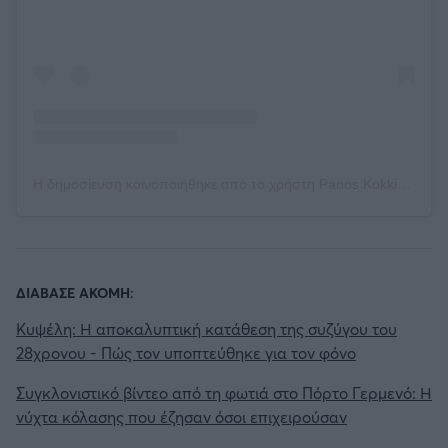
Η δημοσίευση κοινοποιήθηκε από το χρήστη Panos Kokkinopoulos (@kokkinopoulospanos)
ΔΙΑΒΑΣΕ ΑΚΟΜΗ:
Κυψέλη: Η αποκαλυπτική κατάθεση της συζύγου του
28χρονου - Πώς τον υποπτεύθηκε για τον φόνο
Συγκλονιστικό βίντεο από τη φωτιά στο Πόρτο Γερμενό: Η
νύχτα κόλασης που έζησαν όσοι επιχειρούσαν