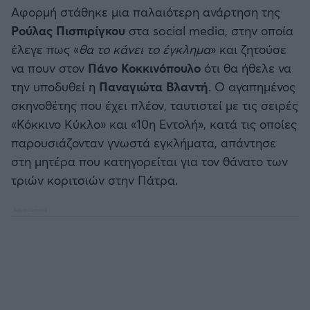
Καλαμάτα
Αφορμή στάθηκε μια παλαιότερη ανάρτηση της
Ρούλας Πισπιρίγκου
στα social media, στην οποία
Ηρακλής
έλεγε πως «
θα το κάνει το έγκλημα
» και ζητούσε
να πουν στον
Πάνο Κοκκινόπουλο
ότι θα ήθελε να
Μπαρτσελόνα
την υποδυθεί η
Παναγιώτα Βλαντή
. Ο αγαπημένος
σκηνοθέτης που έχει πλέον, ταυτιστεί με τις σειρές
Ρεάλ Μαδρίτης
«Κόκκινο Κύκλο» και «10η Εντολή», κατά τις οποίες
παρουσιάζονταν γνωστά εγκλήματα, απάντησε
Ατλέτικο Μαδρίτης
στη μητέρα που κατηγορείται για τον θάνατο των
τριών κοριτσιών στην Πάτρα.
Μάντσεστερ Γιουνάιτεντ
Μάντσεστερ Σίτι
Λίβερπουλ
Τσέλσι