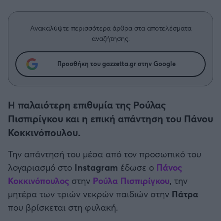
Η μητρότητα στον πάγκο
Δημήτρης Τσορμπατζόγλου
Συνεντεύξεις
Άρης
Μεγάλη μου Αγάπη
Ανακαλύψτε περισσότερα άρθρα στα αποτελέσματα
Μια Ιστορία από την Πόλη
αναζήτησης.
Λεβαδειακός
Προσθήκη του gazzetta.gr στην Google
ΟΦΗ
Βόλος
Η παλαιότερη επιθυμία της Ρούλας
Πισπιρίγκου και η επική απάντηση του Πάνου
Ατρόμητος Αθηνών
Κοκκινόπουλου.
Κηφισιά
Την απάντησή του μέσα από τον προσωπικό του
λογαριασμό στο
Instagram
έδωσε ο
Πάνος
Αστέρας Τρίπολης
Κοκκινόπουλος
στην
Ρούλα Πισπιρίγκου
, την
μητέρα των τριών νεκρών παιδιών στην
Πάτρα
Παναιτωλικός
που βρίσκεται στη φυλακή.