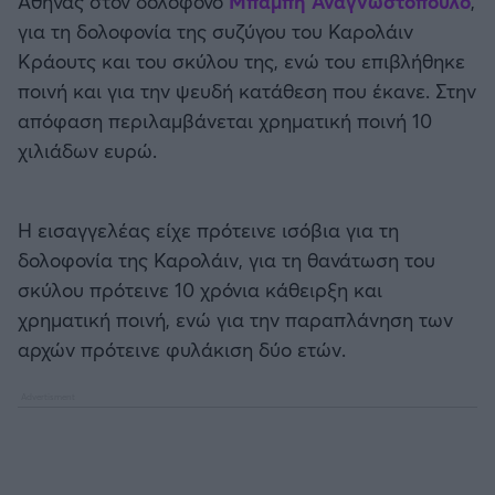
Αθήνας στον δολοφόνο
Μπάμπη Αναγνωστόπουλο
,
Καλαμάτα
για τη δολοφονία της συζύγου του Καρολάιν
Κράουτς και του σκύλου της, ενώ του επιβλήθηκε
Ηρακλής
ποινή και για την ψευδή κατάθεση που έκανε. Στην
απόφαση περιλαμβάνεται χρηματική ποινή 10
Μπαρτσελόνα
χιλιάδων ευρώ.
Ρεάλ Μαδρίτης
Η εισαγγελέας είχε πρότεινε ισόβια για τη
Ατλέτικο Μαδρίτης
δολοφονία της Καρολάιν, για τη θανάτωση του
σκύλου πρότεινε 10 χρόνια κάθειρξη και
Μάντσεστερ Γιουνάιτεντ
χρηματική ποινή, ενώ για την παραπλάνηση των
αρχών πρότεινε φυλάκιση δύο ετών.
Μάντσεστερ Σίτι
Λίβερπουλ
Τσέλσι