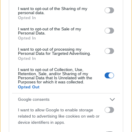
services and may gather and store information including but
not limited to your visit or usage behaviour. You may click to
I want to opt-out of the Sharing of my
Για να προσθέσεις το σχόλιο
personal data.
grant or deny consent to Google and its third-party tags to
Opted In
σου πρέπει να συνδεθείς
use your data for below specified purposes in below Google
consent section.
I want to opt-out of the Sale of my
στο my gazzetta!
Personal Data.
Opted In
Εγγραφή
Σύνδεση
I want to opt-out of processing my
Personal Data for Targeted Advertising.
Opted In
I want to opt-out of Collection, Use,
Retention, Sale, and/or Sharing of my
Personal Data that Is Unrelated with the
Purposes for which it was collected.
Opted Out
Google consents
I want to allow Google to enable storage
related to advertising like cookies on web or
device identifiers in apps.