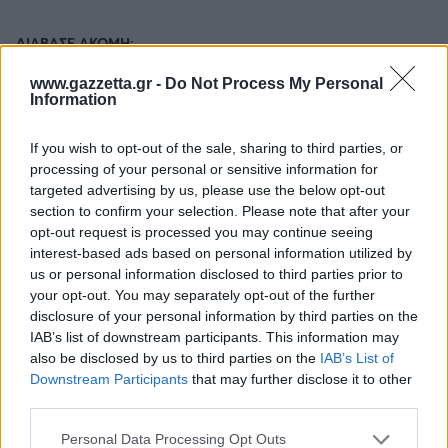
ΔΙΑΒΑΣΕ ΑΚΟΜΗ:
Αθήνα: «Κλείνει» ο λόφος Φινόπουλου από τα μεσάνυχτα
www.gazzetta.gr -
Do Not Process My Personal
Information
λόγω πολύ υψηλού κινδύνου πυρκαγιάς
Θλίψη στην Πάρο: 4χρονο παιδί πνίγηκε σε πισίνα beach
If you wish to opt-out of the sale, sharing to third parties, or
bar
processing of your personal or sensitive information for
targeted advertising by us, please use the below opt-out
Θεσσαλονίκη: Βίντεο ντοκουμέντο από την καταδίωξη
section to confirm your selection. Please note that after your
στο ύψος του ΑΧΕΠΑ
opt-out request is processed you may continue seeing
interest-based ads based on personal information utilized by
us or personal information disclosed to third parties prior to
your opt-out. You may separately opt-out of the further
disclosure of your personal information by third parties on the
Tags:
ΔΟΛΟΦΟΝΙΑ
13
IAB’s list of downstream participants. This information may
ΜΠΑΜΠΗΣ ΑΝΑΓΝΩΣΤΟΠΟΥΛΟΣ
also be disclosed by us to third parties on the
IAB’s List of
Downstream Participants
that may further disclose it to other
third parties.
Please note that this website/app uses one or more Google
Personal Data Processing Opt Outs