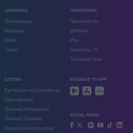
ΑΘΛΗΜΑΤΑ
ΠΕΡΙΣΣΟΤΕΡΑ
Ποδόσφαιρο
Πρωτοσέλιδα
Μπάσκετ
gMotion
Βόλεϊ
Plus
Τέννις
Gazzetta TV
Τελευταία Νέα
ΣΧΕΤΙΚΑ
ΚΑΤΕΒΑΣΕ ΤΟ APP
Android
IOS
Huawei
Σχετικά με το Gazzetta.gr
Όροι Χρήσης
Πολιτική Απορρήτου
SOCIAL MEDIA
Πολιτική Cookies
Facebook
Twitter
Instagram
YouTube
TikTok
Lin
Διαχείριση Απορρήτου