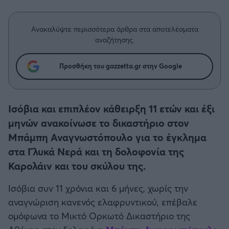
Η μητρότητα στον πάγκο
Δημήτρης Τσορμπατζόγλου
Συνεντεύξεις
Άρης
Μεγάλη μου Αγάπη
Ανακαλύψτε περισσότερα άρθρα στα αποτελέσματα
Μια Ιστορία από την Πόλη
αναζήτησης.
Λεβαδειακός
Προσθήκη του gazzetta.gr στην Google
ΟΦΗ
Βόλος
Ισόβια και επιπλέον κάθειρξη 11 ετών και έξι
μηνών ανακοίνωσε το δικαστήριο στον
Ατρόμητος Αθηνών
Μπάμπη Αναγνωστόπουλο για το έγκλημα
στα Γλυκά Νερά και τη δολοφονία της
Κηφισιά
Καρολάιν και του σκύλου της.
Αστέρας Τρίπολης
Ισόβια συν 11 χρόνια και 6 μήνες, χωρίς την
αναγνώριση κανενός ελαφρυντικού, επέβαλε
Παναιτωλικός
ομόφωνα το Μικτό Ορκωτό Δικαστήριο της