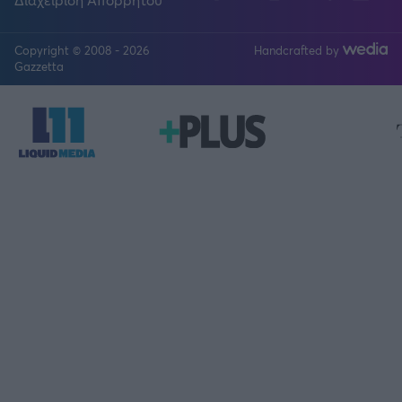
Copyright © 2008 - 2026
Handcrafted by
FOLLOW US
Gazzetta