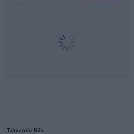
Τελευταία Νέα