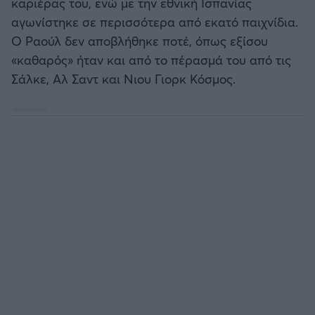
καριέρας του, ενώ με την εθνική Ισπανίας
αγωνίστηκε σε περισσότερα από εκατό παιχνίδια.
Ο Ραούλ δεν αποβλήθηκε ποτέ, όπως εξίσου
«καθαρός» ήταν και από το πέρασμά του από τις
Σάλκε, Αλ Σαντ και Νιου Γιορκ Κόσμος.