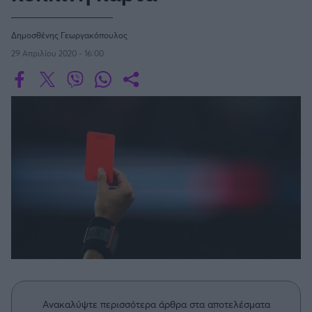
Οδηγός F1
CEV Cup
Τεχνολογία
Παναγιώτης Δαλαταριώφ
Κολύμβηση
ΑΘΛΗΤΙΚΕΣ ΜΕΤΑΔΟΣΕΙΣ
Bundesliga
EuroCup
GMotion WRC
SERIE A
Υγεία
Challenge Cup
Ανδρέας Δημάτος
Δημοσθένης Γεωργακόπουλος
Μπιτς Βόλεϊ
Ligue 1
Mundobasket
GMotion MotoGP
LIVE SCORE
Showbiz
Αντώνης Καλκαβούρας
29 Απριλίου 2020 - 16:00
Κύπελλο Ιταλίας
Ιστιοπλοΐα
Basketaki
Εθνική Ελλάδος
GWOMEN
Αντώνης Καρπετόπουλος
Eurobasket
Κωπηλασία
Μουντιάλ 2026
Δημήτρης Κατσιώνης
LA LIGA
ΑΘΛΗΤΙΚΗ ΗΧΩ
Ξιφασκία
Wyscout Analysis
Γιώργος Κούβαρης
ΕΚΠΟΜΠΕΣ
Σκοποβολή
Ευρώπη
COPA DEL REY
Κώστας Νικολακόπουλος
GALACTICOS BY INTERWETTEN
Κόσμος
Πάλη
ΟΜΑΔΕΣ
Γιάννης Πάλλας
GAZZ FLOOR BY NOVIBET
BUNDESLIGA
Νίκος Παπαδογιάννης
Τάε κβον ντο
ΑΕΚ
PODCASTS
POLE POSITION BY ALLWYN
Γιώργος Σακελλαρίου
Τζούντο
ΣΠΛΙΤ
LIGUE 1
OLD SCHOOL
GAZZETTA ACTS
Γιάννης Σερέτης
Ολυμπιακός
Πινγκ - πονγκ
Transfer Stories
ΜΕΤΑΒΙΒΑΣΗ BY NOVIBET
Gazzetta For Her
Σταύρος Σουντουλίδης
GAZZETTA SPECIALS
gMotion
SüPER LIG
Μαχητικά Αθλήματα
Θέμα Ισότητας
Δημήτρης Τομαράς
ΠΑΟΚ
Unique
Πυγμαχία
Για τον Αλέξανδρο
Γιώργος Τσακίρης
Wyscout Analysis
PREMIER LEAGUE Ρωσίας
Άρση Βαρών
#GiatonAlki
Παναθηναϊκός
Μιχάλης Τσαμπάς
InStat Analysis
Ανακαλύψτε περισσότερα άρθρα στα αποτελέσματα