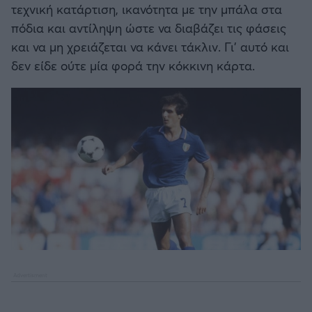
τεχνική κατάρτιση, ικανότητα με την μπάλα στα
Καλαμάτα
πόδια και αντίληψη ώστε να διαβάζει τις φάσεις
Προκριματικά MUNDIAL 2026
και να μη χρειάζεται να κάνει τάκλιν. Γι’ αυτό και
Ηρακλής
δεν είδε ούτε μία φορά την κόκκινη κάρτα.
Προκριματικά EURO
Μπαρτσελόνα
CONFERENCE LEAGUE
Ρεάλ Μαδρίτης
Διεθνή Φιλικά
Ατλέτικο Μαδρίτης
Ποδόσφαιρο Γυναικών
Μάντσεστερ Γιουνάιτεντ
EFL CUP
Μάντσεστερ Σίτι
COPA AFRICA
Λίβερπουλ
MLS
Τσέλσι