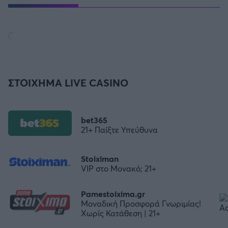
ΣΤΟΙΧΗΜΑ LIVE CASINO
bet365
21+ Παίξτε Υπεύθυνα
Stoiximan
VIP στο Μονακό; 21+
Pamestoixima.gr
Μοναδική Προσφορά Γνωριμίας!
Χωρίς Κατάθεση | 21+