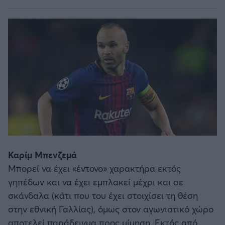
Καρίμ Μπενζεμά
Μπορεί να έχει «έντονο» χαρακτήρα εκτός
γηπέδων και να έχει εμπλακεί μέχρι και σε
σκάνδαλα (κάτι που του έχει στοιχίσει τη θέση
στην εθνική Γαλλίας), όμως στον αγωνιστικό χώρο
αποτελεί παράδειγμα προς μίμηση. Εκτός από