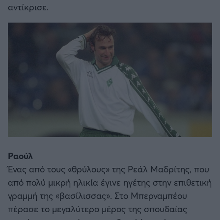
αντίκρισε.
Ραούλ
Ένας από τους «θρύλους» της Ρεάλ Μαδρίτης, που
από πολύ μικρή ηλικία έγινε ηγέτης στην επιθετική
γραμμή της «βασίλισσας». Στο Μπερναμπέου
πέρασε το μεγαλύτερο μέρος της σπουδαίας