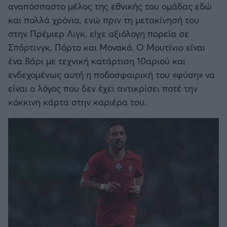
αναπόσπαστο μέλος της εθνικής του ομάδας εδώ
και πολλά χρόνια, ενώ πριν τη μετακίνησή του
στην Πρέμιερ Λιγκ, είχε αξιόλογη πορεία σε
Σπόρτινγκ, Πόρτο και Μονακό. Ο Μουτίνιο είναι
ένα 8άρι με τεχνική κατάρτιση 10αριού και
ενδεχομένως αυτή η ποδοσφαιρική του «φύση» να
είναι ο λόγος που δεν έχει αντικρίσει ποτέ την
κόκκινη κάρτα στην καριέρα του.