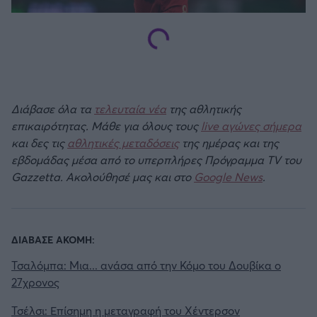
Διάβασε όλα τα
τελευταία νέα
της αθλητικής
επικαιρότητας. Μάθε για όλους τους
live αγώνες σήμερα
και δες τις
αθλητικές μεταδόσεις
της ημέρας και της
εβδομάδας μέσα από το υπερπλήρες Πρόγραμμα TV του
Gazzetta. Ακολούθησέ μας και στο
Google News
.
ΔΙΑΒΑΣΕ ΑΚΟΜΗ:
Τσαλόμπα: Μια... ανάσα από την Κόμο του Δουβίκα ο
27χρονος
Τσέλσι: Επίσημη η μεταγραφή του Χέντερσον