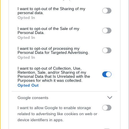
services and may gather and store information including but
είχε στον αγωνιστικό χώρο και στα αποδυτήρια. Ο
not limited to your visit or usage behaviour. You may click to
I want to opt-out of the Sharing of my
«κοντορεβιθούλης» αμυντικός ήταν υπόδειγμα
personal data.
grant or deny consent to Google and its third-party tags to
Opted In
αρχηγού, τόσο στην Μπάγερν, όσο και στην εθνική
use your data for below specified purposes in below Google
consent section.
Γερμανίας και παρά το γεγονός πως αγωνιζόταν
I want to opt-out of the Sale of my
Personal Data.
σε μια θέση... ευάλωτη στα σκληρά
Opted In
μαρκαρίσματα, εκείνος δεν είδε ποτέ του την
I want to opt-out of processing my
κόκκινη κάρτα.
Personal Data for Targeted Advertising.
Opted In
I want to opt-out of Collection, Use,
Retention, Sale, and/or Sharing of my
Personal Data that Is Unrelated with the
Purposes for which it was collected.
Opted Out
Google consents
I want to allow Google to enable storage
related to advertising like cookies on web or
device identifiers in apps.