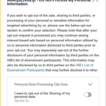
www.gazzetta.gr -
Do Not Process My Personal
Information
Διάβασε όλα τα
τελευταία νέα
της αθλητικής
If you wish to opt-out of the sale, sharing to third parties, or
επικαιρότητας. Μάθε για όλους τους
live αγώνες σήμερα
processing of your personal or sensitive information for
και δες τις
αθλητικές μεταδόσεις
της ημέρας και της
targeted advertising by us, please use the below opt-out
εβδομάδας μέσα από το υπερπλήρες Πρόγραμμα TV του
section to confirm your selection. Please note that after your
Gazzetta. Ακολούθησέ μας και στο
Google News
.
opt-out request is processed you may continue seeing
interest-based ads based on personal information utilized by
us or personal information disclosed to third parties prior to
your opt-out. You may separately opt-out of the further
ΔΙΑΒΑΣΕ ΑΚΟΜΗ:
disclosure of your personal information by third parties on the
IAB’s list of downstream participants. This information may
Τραμπ για Ινφαντίνο: «Δεν είχα καμία συζήτηση μαζί του
also be disclosed by us to third parties on the
IAB’s List of
για το σχέδιο της FIFA»
Downstream Participants
that may further disclose it to other
third parties.
Η FIFA επιταχύνει τις διαδικασίες για Moυντιάλ 64
Please note that this website/app uses one or more Google
ομάδων!
Personal Data Processing Opt Outs
services and may gather and store information including but
Βόμβα στη FIFA: Παραιτήθηκε ο κορυφαίος σύμβουλος
not limited to your visit or usage behaviour. You may click to
I want to opt-out of the Sharing of my
personal data.
grant or deny consent to Google and its third-party tags to
του Ινφαντίνο
Opted In
use your data for below specified purposes in below Google