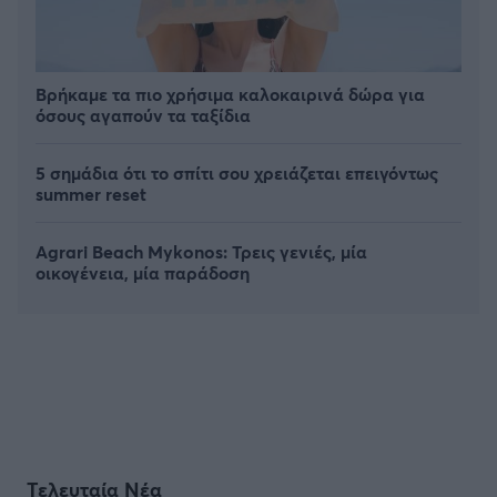
Βρήκαμε τα πιο χρήσιμα καλοκαιρινά δώρα για
όσους αγαπούν τα ταξίδια
5 σημάδια ότι το σπίτι σου χρειάζεται επειγόντως
summer reset
Agrari Beach Mykonos: Τρεις γενιές, μία
οικογένεια, μία παράδοση
Τελευταία Νέα