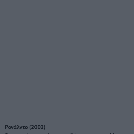
Ρονάλντο (2002)