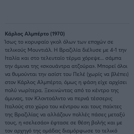
Κάρλος Αλμπέρτο (1970)
Ίσως το κορυφαίο γκολ όλων των εποχών σε
τελικούς Μουντιάλ. Η Βραζιλία διέλυσε με 4-1 την
Ιταλία και στο τελευταίο τέρμα χόρεψε... σάμπα
την άμυνα της «σκουάντρα ατζούρα». Μπορεί όλοι
να θυμούνται την ασίστ του Πελέ (χωρίς να βλέπει)
στον Κάρλος Αλμπέρτο, όμως η φάση είχε αρχίσει
πολύ νωρίτερα. Ξεκινώντας από το κέντρο της
άμυνας, τον Κλοντοάλντο να περνά τέσσερις
Ιταλούς στο χώρο του κέντρου και τους παίκτες
της Βραζιλίας να αλλάζουν πολλές πάσες μεταξύ
τους, η «σελεσάο» έφτασε σε θέση βολής και με
τον αρχηγό της ομάδας διαμόρφωσε το τελικό