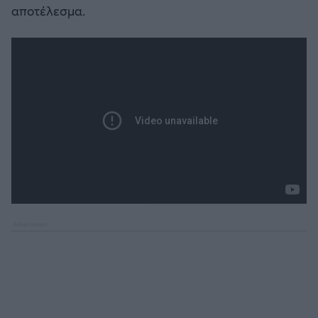
αποτέλεσμα.