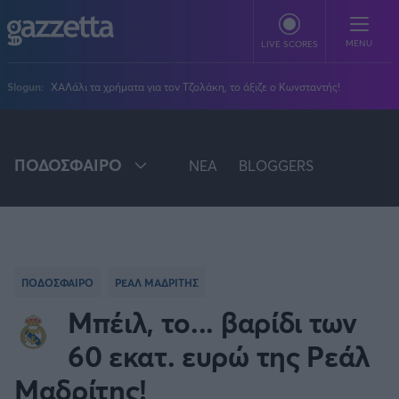
Παράκαμψη προς το κυρίως περιεχόμενο
MENU
LIVE SCORES
Slogun:
ΧΑΛάλι τα χρήματα για τον Τζολάκη, το άξιζε ο Κωνσταντής!
ΠΟΔΟΣΦΑΙΡΟ
Stoiximan Super League
ΠΟΔΟΣΦΑΙΡΟ
NEA
BLOGGERS
ΜΠΑΣΚΕΤ
Super League 2
Stoiximan GBL
Όλες οι διοργανώσεις
ΒΟΛΕΪ
Champions League
EuroLeague
Novibet Volley League
ΑΛΛΑ ΣΠΟΡ
STOIXIMAN SUPER LEAGUE
Europa League
Champions League
Volley League Γυναικών
Τένις
PLUS
Conference League
NBA
ΠΟΔΟΣΦΑΙΡΟ
ΡΕΑΛ ΜΑΔΡΙΤΗΣ
SUPER LEAGUE 2
Pre League
Χάντμπολ
Πολιτική
Κύπελλο Ελλάδας
Εθνική Μπάσκετ
BLOGGERS
Μπέιλ, το... βαρίδι των
Κύπελλο Ανδρών
Πόλο
Κοινωνία
Premier League
PREMIER LEAGUE
Elite League
Νίκος Αθανασίου
60 εκατ. ευρώ της Ρεάλ
GMOTION
Κύπελλο Γυναικών
Διεθνή
Στίβος
La Liga
Δημήτρης Βέργος
Α1 Γυναικών
GMotion F1
Champions League
Μαδρίτης!
Viral
FA CUP
ΠΡΩΤΟΣΕΛΙΔΑ
Γυμναστική
Serie A
Βασίλης Βλαχόπουλος
Κύπελλο Ελλάδος