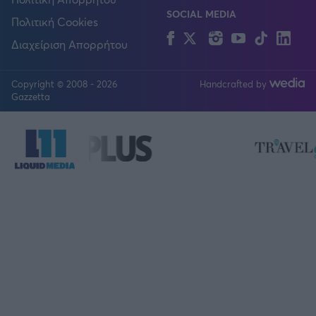
SOCIAL MEDIA
Πολιτική Cookies
Facebook
Twitter
Instagram
YouTube
TikTok
Lin
Διαχείριση Απορρήτου
Copyright © 2008 - 2026
Handcrafted by
FOLLOW US
Gazzetta