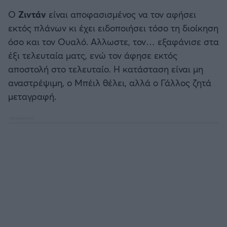
Ο
Ζιντάν
είναι αποφασισμένος να τον αφήσει
εκτός πλάνων κι έχει ειδοποιήσει τόσο τη διοίκηση
όσο και τον Ουαλό. Αλλωστε, τον… εξαφάνισε στα
έξι τελευταία ματς, ενώ τον άφησε εκτός
αποστολή στο τελευταίο. Η κατάσταση είναι μη
αναστρέψιμη, ο Μπέιλ θέλει, αλλά ο Γάλλος ζητά
μεταγραφή.