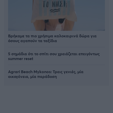
Βρήκαμε τα πιο χρήσιμα καλοκαιρινά δώρα για
όσους αγαπούν τα ταξίδια
5 σημάδια ότι το σπίτι σου χρειάζεται επειγόντως
summer reset
Agrari Beach Mykonos: Τρεις γενιές, μία
οικογένεια, μία παράδοση