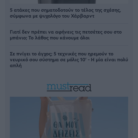
5 ατάκες που σηματοδοτούν το τέλος της σχέσης,
σύμφωνα με ψυχολόγο του Χάρβαρντ
Γιατί δεν πρέπει να αφήνεις τις πετσέτες σου στο
μπάνιο; Το λάθος που κάνουμε όλοι
Σε πνίγει το άγχος; 5 τεχνικές που ηρεμούν το
νευρικό σου σύστημα σε μόλις 10' - Η μία είναι πολύ
απλή