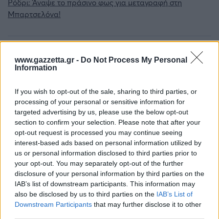
Ρόδρι: Άναψε το πράσινο φως για μεταγραφή στη
Μπαρτσελόνα!
Tags:
www.gazzetta.gr -
Do Not Process My Personal
ΖΙΝΕΝΤΙΝ ΖΙΝΤΑΝ
ΓΚΑΡΕΘ ΜΠΕΙΛ
Information
If you wish to opt-out of the sale, sharing to third parties, or
processing of your personal or sensitive information for
targeted advertising by us, please use the below opt-out
section to confirm your selection. Please note that after your
Για να προσθέσεις το σχόλιο
opt-out request is processed you may continue seeing
σου πρέπει να συνδεθείς
interest-based ads based on personal information utilized by
us or personal information disclosed to third parties prior to
στο my gazzetta!
your opt-out. You may separately opt-out of the further
disclosure of your personal information by third parties on the
IAB’s list of downstream participants. This information may
Εγγραφή
Σύνδεση
also be disclosed by us to third parties on the
IAB’s List of
Downstream Participants
that may further disclose it to other
third parties.