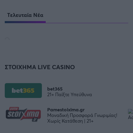
Τελευταία Νέα
ΣΤΟΙΧΗΜΑ LIVE CASINO
bet365
21+ Παίξτε Υπεύθυνα
Pamestoixima.gr
Μοναδική Προσφορά Γνωριμίας!
Χωρίς Κατάθεση | 21+