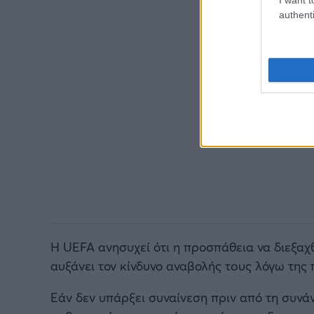
authenti
Η UEFA ανησυχεί ότι η προσπάθεια να διεξαχθ
αυξάνει τον κίνδυνο αναβολής τoυς λόγω της 
Εάν δεν υπάρξει συναίνεση πριν από τη συνά