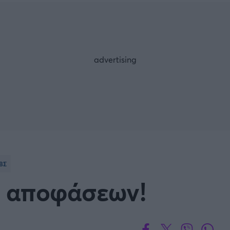
Μια Ιστο
Μιχάλης Τσαμπάς
Δημήτρης Τσ
 A
Κύπελλο Ιταλίας
Άρση Βαρών
ESLIGA
LIGUE 1
λο Γερμανίας
Κύπελλο Ελλάδος
FOLLOW US
 NATIONS LEAGUE
COPA AMERICA
ική
Προκριματικά MUNDIAL 2
ΒΣ
ή Φιλικά
Ποδόσφαιρο Γυναικών
α αποφάσεων!
EREDIVISIE